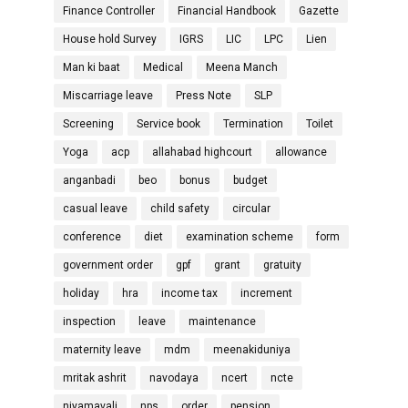
Finance Controller
Financial Handbook
Gazette
House hold Survey
IGRS
LIC
LPC
Lien
Man ki baat
Medical
Meena Manch
Miscarriage leave
Press Note
SLP
Screening
Service book
Termination
Toilet
Yoga
acp
allahabad highcourt
allowance
anganbadi
beo
bonus
budget
casual leave
child safety
circular
conference
diet
examination scheme
form
government order
gpf
grant
gratuity
holiday
hra
income tax
increment
inspection
leave
maintenance
maternity leave
mdm
meenakiduniya
mritak ashrit
navodaya
ncert
ncte
niyamavali
nps
order
pension