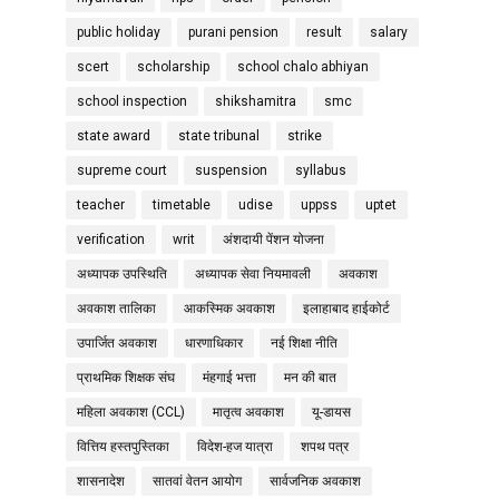
public holiday
purani pension
result
salary
scert
scholarship
school chalo abhiyan
school inspection
shikshamitra
smc
state award
state tribunal
strike
supreme court
suspension
syllabus
teacher
timetable
udise
uppss
uptet
verification
writ
अंशदायी पेंशन योजना
अध्यापक उपस्थिति
अध्यापक सेवा नियमावली
अवकाश
अवकाश तालिका
आकस्मिक अवकाश
इलाहाबाद हाईकोर्ट
उपार्जित अवकाश
धारणाधिकार
नई शिक्षा नीति
प्राथमिक शिक्षक संघ
मंहगाई भत्ता
मन की बात
महिला अवकाश (CCL)
मातृत्व अवकाश
यू-डायस
वित्तिय हस्तपुस्तिका
विदेश-हज यात्रा
शपथ पत्र
शासनादेश
सातवां वेतन आयोग
सार्वजनिक अवकाश