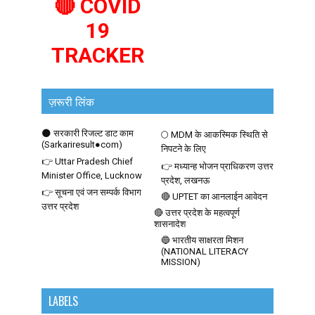
🔴 COVID
19
TRACKER
ज़रूरी लिंक
🌑 सरकारी रिजल्ट डाट काम
🌕 MDM के आकस्मिक स्थिति से
(Sarkariresult●com)
निपटने के लिए
👉 Uttar Pradesh Chief
👉 मध्यान्ह भोजन प्राधिकरण उत्तर
Minister Office, Lucknow
प्रदेश, लखनऊ
👉 सूचना एवं जन सम्पर्क विभाग
🔴 UPTET का आनलाईन आवेदन
उत्तर प्रदेश
🔴 उत्तर प्रदेश के महत्वपूर्ण
शासनादेश
🔵 भारतीय साक्षरता मिशन
(NATIONAL LITERACY
MISSION)
LABELS