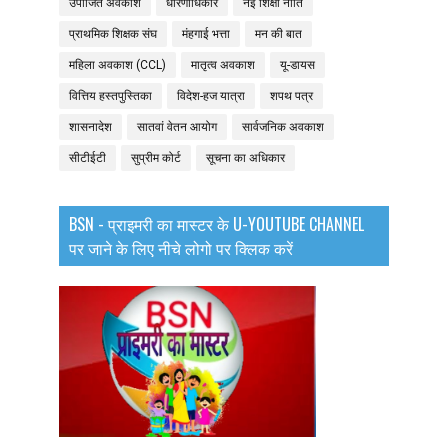
उपार्जित अवकाश
धारणाधिकार
नई शिक्षा नीति
प्राथमिक शिक्षक संघ
मंहगाई भत्ता
मन की बात
महिला अवकाश (CCL)
मातृत्व अवकाश
यू-डायस
वित्तिय हस्तपुस्तिका
विदेश-हज यात्रा
शपथ पत्र
शासनादेश
सातवां वेतन आयोग
सार्वजनिक अवकाश
सीटीईटी
सुप्रीम कोर्ट
सूचना का अधिकार
BSN - प्राइमरी का मास्टर के U-YOUTUBE CHANNEL
पर जाने के लिए नीचे लोगो पर क्लिक करें