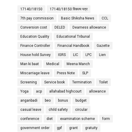
17140/18150
17140/18150 विकल्प पत्र
7th pay commission
Basic Shiksha News
CCL
Conversion cost
DELED
Dearness allowance
Education Quality
Educational Tribunal
Finance Controller
Financial Handbook
Gazette
House hold Survey
IGRS
LIC
LPC
Lien
Man ki baat
Medical
Meena Manch
Miscarriage leave
Press Note
SLP
Screening
Service book
Termination
Toilet
Yoga
acp
allahabad highcourt
allowance
anganbadi
beo
bonus
budget
casual leave
child safety
circular
conference
diet
examination scheme
form
government order
gpf
grant
gratuity