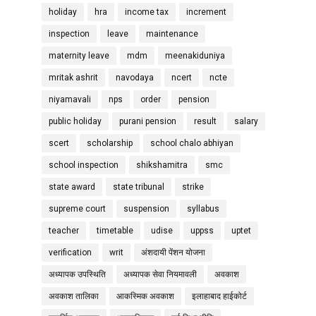
holiday
hra
income tax
increment
inspection
leave
maintenance
maternity leave
mdm
meenakiduniya
mritak ashrit
navodaya
ncert
ncte
niyamavali
nps
order
pension
public holiday
purani pension
result
salary
scert
scholarship
school chalo abhiyan
school inspection
shikshamitra
smc
state award
state tribunal
strike
supreme court
suspension
syllabus
teacher
timetable
udise
uppss
uptet
verification
writ
अंशदायी पेंशन योजना
अध्यापक उपस्थिति
अध्यापक सेवा नियमावली
अवकाश
अवकाश तालिका
आकस्मिक अवकाश
इलाहाबाद हाईकोर्ट