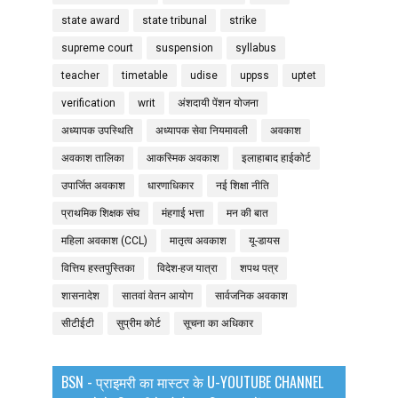
state award
state tribunal
strike
supreme court
suspension
syllabus
teacher
timetable
udise
uppss
uptet
verification
writ
अंशदायी पेंशन योजना
अध्यापक उपस्थिति
अध्यापक सेवा नियमावली
अवकाश
अवकाश तालिका
आकस्मिक अवकाश
इलाहाबाद हाईकोर्ट
उपार्जित अवकाश
धारणाधिकार
नई शिक्षा नीति
प्राथमिक शिक्षक संघ
मंहगाई भत्ता
मन की बात
महिला अवकाश (CCL)
मातृत्व अवकाश
यू-डायस
वित्तिय हस्तपुस्तिका
विदेश-हज यात्रा
शपथ पत्र
शासनादेश
सातवां वेतन आयोग
सार्वजनिक अवकाश
सीटीईटी
सुप्रीम कोर्ट
सूचना का अधिकार
BSN - प्राइमरी का मास्टर के U-YOUTUBE CHANNEL