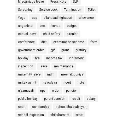
Miscarriage leave
Press Note
SLP
Screening
Service book
Termination
Toilet
Yoga
acp
allahabad highcourt
allowance
anganbadi
beo
bonus
budget
casual leave
child safety
circular
conference
diet
examination scheme
form
government order
gpf
grant
gratuity
holiday
hra
income tax
increment
inspection
leave
maintenance
maternity leave
mdm
meenakiduniya
mritak ashrit
navodaya
ncert
ncte
niyamavali
nps
order
pension
public holiday
purani pension
result
salary
scert
scholarship
school chalo abhiyan
school inspection
shikshamitra
smc