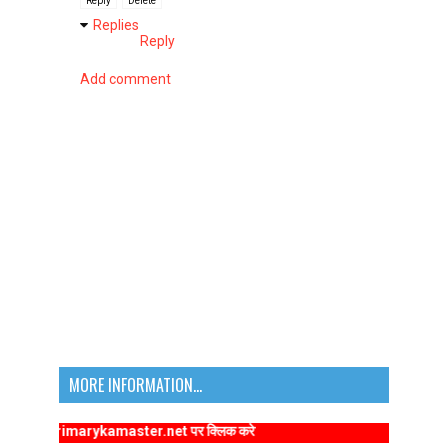
Reply
Delete
Replies
Reply
Add comment
MORE INFORMATION...
/www.primarykamaster.net पर क्लिक करे