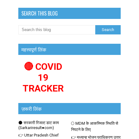
SEARCH THIS BLOG
महत्त्वपूर्ण लिंक
🔴 COVID
19
TRACKER
ज़रूरी लिंक
🌑 सरकारी रिजल्ट डाट काम
🌕 MDM के आकस्मिक स्थिति से
(Sarkariresult●com)
निपटने के लिए
👉 Uttar Pradesh Chief
👉 मध्यान्ह भोजन प्राधिकरण उत्तर