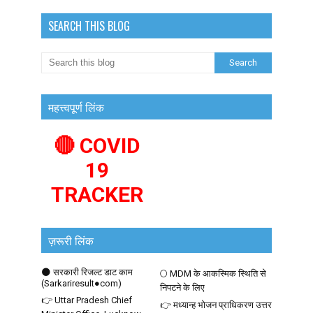
SEARCH THIS BLOG
महत्त्वपूर्ण लिंक
🔴 COVID
19
TRACKER
ज़रूरी लिंक
🌑 सरकारी रिजल्ट डाट काम
🌕 MDM के आकस्मिक स्थिति से
(Sarkariresult●com)
निपटने के लिए
👉 Uttar Pradesh Chief
👉 मध्यान्ह भोजन प्राधिकरण उत्तर