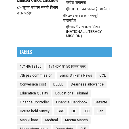
Minister Office, Lucknow
प्रदेश, लखनऊ
👉 सूचना एवं जन सम्पर्क विभाग
🔴 UPTET का आनलाईन आवेदन
उत्तर प्रदेश
🔴 उत्तर प्रदेश के महत्वपूर्ण
शासनादेश
🔵 भारतीय साक्षरता मिशन
(NATIONAL LITERACY
MISSION)
LABELS
17140/18150
17140/18150 विकल्प पत्र
7th pay commission
Basic Shiksha News
CCL
Conversion cost
DELED
Dearness allowance
Education Quality
Educational Tribunal
Finance Controller
Financial Handbook
Gazette
House hold Survey
IGRS
LIC
LPC
Lien
Man ki baat
Medical
Meena Manch