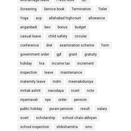
Miscarriage leave
Press Note
SLP
Screening
Service book
Termination
Toilet
Yoga
acp
allahabad highcourt
allowance
anganbadi
beo
bonus
budget
casual leave
child safety
circular
conference
diet
examination scheme
form
government order
gpf
grant
gratuity
holiday
hra
income tax
increment
inspection
leave
maintenance
maternity leave
mdm
meenakiduniya
mritak ashrit
navodaya
ncert
ncte
niyamavali
nps
order
pension
public holiday
purani pension
result
salary
scert
scholarship
school chalo abhiyan
school inspection
shikshamitra
smc