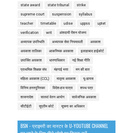
state award
state tribunal
strike
supreme court
suspension
syllabus
teacher
timetable
udise
uppss
uptet
verification
writ
अंशदायी पेंशन योजना
अध्यापक उपस्थिति
अध्यापक सेवा नियमावली
अवकाश
अवकाश तालिका
आकस्मिक अवकाश
इलाहाबाद हाईकोर्ट
उपार्जित अवकाश
धारणाधिकार
नई शिक्षा नीति
प्राथमिक शिक्षक संघ
मंहगाई भत्ता
मन की बात
महिला अवकाश (CCL)
मातृत्व अवकाश
यू-डायस
वित्तिय हस्तपुस्तिका
विदेश-हज यात्रा
शपथ पत्र
शासनादेश
सातवां वेतन आयोग
सार्वजनिक अवकाश
सीटीईटी
सुप्रीम कोर्ट
सूचना का अधिकार
BSN - प्राइमरी का मास्टर के U-YOUTUBE CHANNEL