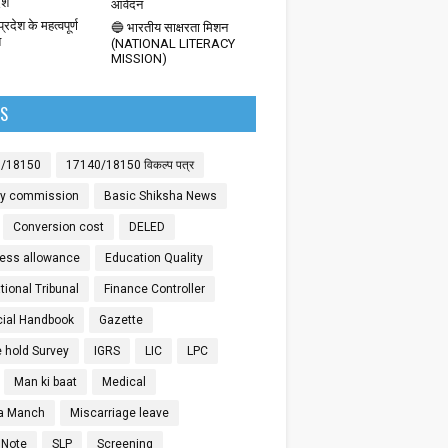
देश
आवेदन
्रदेश के महत्वपूर्ण
🔵 भारतीय साक्षरता मिशन
श
(NATIONAL LITERACY
MISSION)
LS
0/18150
17140/18150 विकल्प पत्र
ay commission
Basic Shiksha News
Conversion cost
DELED
ess allowance
Education Quality
ional Tribunal
Finance Controller
cial Handbook
Gazette
 hold Survey
IGRS
LIC
LPC
Man ki baat
Medical
a Manch
Miscarriage leave
 Note
SLP
Screening