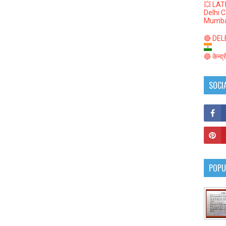
💥 LAT
Delhi 
Mumba
🔴 DELED
🔵 केन्द
SOCI
POPU