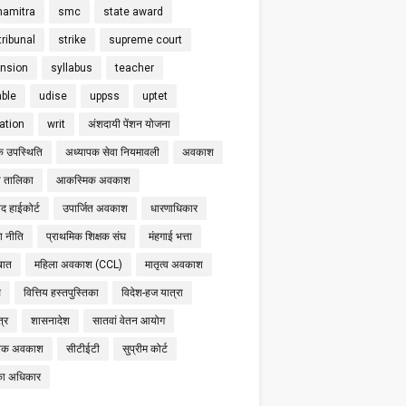
hamitra
smc
state award
tribunal
strike
supreme court
nsion
syllabus
teacher
able
udise
uppss
uptet
cation
writ
अंशदायी पेंशन योजना
क उपस्थिति
अध्यापक सेवा नियमावली
अवकाश
 तालिका
आकस्मिक अवकाश
द हाईकोर्ट
उपार्जित अवकाश
धारणाधिकार
षा नीति
प्राथमिक शिक्षक संघ
मंहगाई भत्ता
बात
महिला अवकाश (CCL)
मातृत्व अवकाश
स
वित्तिय हस्तपुस्तिका
विदेश-हज यात्रा
्र
शासनादेश
सातवां वेतन आयोग
निक अवकाश
सीटीईटी
सुप्रीम कोर्ट
का अधिकार