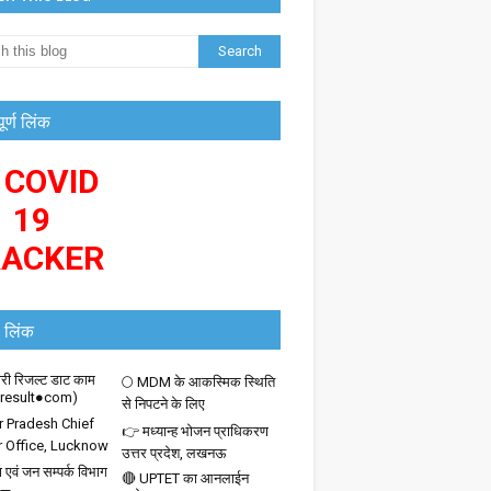
पूर्ण लिंक
 COVID
19
RACKER
 लिंक
ी रिजल्ट डाट काम
🌕 MDM के आकस्मिक स्थिति
iresult●com)
से निपटने के लिए
r Pradesh Chief
👉 मध्यान्ह भोजन प्राधिकरण
r Office, Lucknow
उत्तर प्रदेश, लखनऊ
 एवं जन सम्पर्क विभाग
🔴 UPTET का आनलाईन