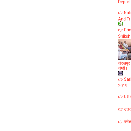
Depart
👉 Nat
And Tr
👉 Prim
Shiksh
गोरखपुर :
गोष्ठी।
👉 Sark
2019 -
👉 Utt
👉 उत्तर
👉 परीक्