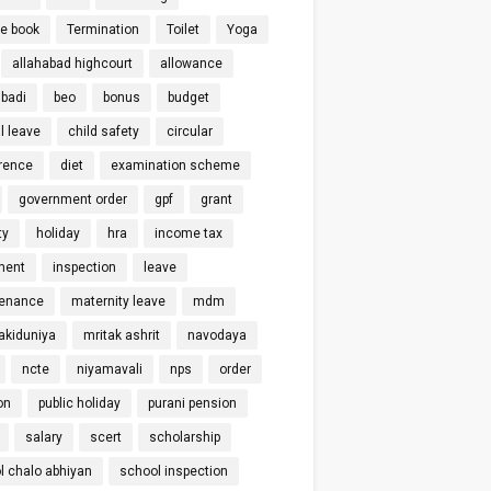
ce book
Termination
Toilet
Yoga
allahabad highcourt
allowance
badi
beo
bonus
budget
l leave
child safety
circular
rence
diet
examination scheme
government order
gpf
grant
ty
holiday
hra
income tax
ment
inspection
leave
enance
maternity leave
mdm
kiduniya
mritak ashrit
navodaya
ncte
niyamavali
nps
order
on
public holiday
purani pension
salary
scert
scholarship
l chalo abhiyan
school inspection