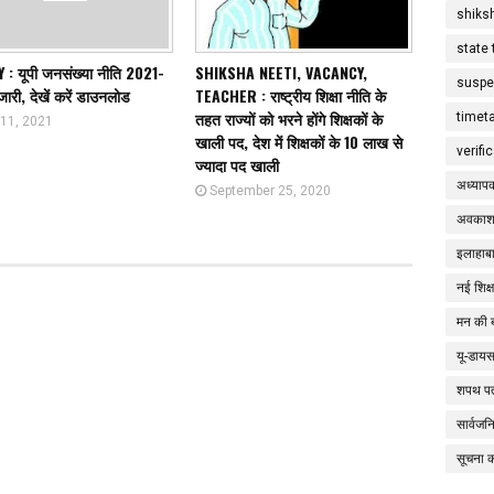
shiks
state 
 : यूपी जनसंख्या नीति 2021-
SHIKSHA NEETI, VACANCY,
suspe
री, देखें करें डाउनलोड
TEACHER : राष्ट्रीय शिक्षा नीति के
तहत राज्यों को भरने होंगे शिक्षकों के
timet
 11, 2021
खाली पद, देश में शिक्षकों के 10 लाख से
verifi
ज्यादा पद खाली
अध्याप
September 25, 2020
अवकाश
इलाहाबा
नई शिक्
मन की 
यू-डाय
शपथ पत
सार्वज
सूचना 