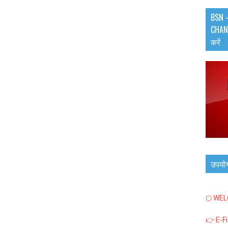
BSN -
CHANN
करें
उपयो
🌕 WE
👉 E-F