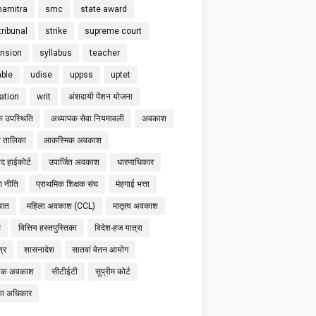
hamitra
smc
state award
tribunal
strike
supreme court
nsion
syllabus
teacher
able
udise
uppss
uptet
cation
writ
अंशदायी पेंशन योजना
क उपस्थिति
अध्यापक सेवा नियमावली
अवकाश
 तालिका
आकस्मिक अवकाश
द हाईकोर्ट
उपार्जित अवकाश
धारणाधिकार
षा नीति
प्राथमिक शिक्षक संघ
मंहगाई भत्ता
बात
महिला अवकाश (CCL)
मातृत्व अवकाश
स
वित्तिय हस्तपुस्तिका
विदेश-हज यात्रा
्र
शासनादेश
सातवां वेतन आयोग
निक अवकाश
सीटीईटी
सुप्रीम कोर्ट
का अधिकार