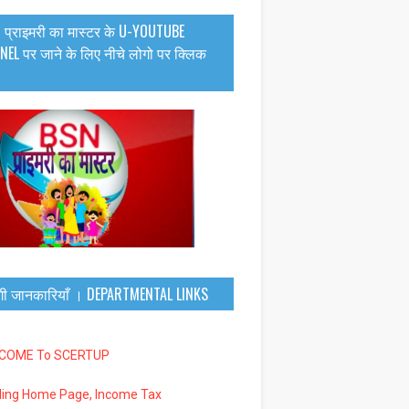
 प्राइमरी का मास्टर के U-YOUTUBE
EL पर जाने के लिए नीचे लोगो पर क्लिक
गी जानकारियाँ । DEPARTMENTAL LINKS
LCOME To SCERTUP
iling Home Page, Income Tax