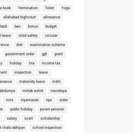
ce book
Termination
Toilet
Yoga
allahabad highcourt
allowance
badi
beo
bonus
budget
l leave
child safety
circular
rence
diet
examination scheme
government order
gpf
grant
ty
holiday
hra
income tax
ment
inspection
leave
enance
maternity leave
mdm
kiduniya
mritak ashrit
navodaya
ncte
niyamavali
nps
order
on
public holiday
purani pension
salary
scert
scholarship
l chalo abhiyan
school inspection