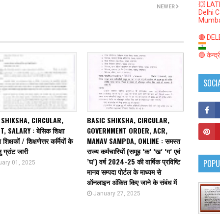
💥 LAT
NEWER
Delhi 
Mumba
🔴 DELED
🔵 केन्द
SOCI
 SHIKSHA, CIRCULAR,
BASIC SHIKSHA, CIRCULAR,
, SALARY : बेसिक शिक्षा
GOVERNMENT ORDER, ACR,
शिक्षकों / शिक्षणेत्तर कर्मियों के
MANAV SAMPDA, ONLINE : समस्त
ु ग्रांट जारी
राज्य कर्मचारियों (समूह ’क’ ’ख’ ’ग’ एवं
’घ’) वर्ष 2024-25 की वार्षिक प्रविष्टि
POPU
uary 01, 2025
मानव सम्पदा पोर्टल के माध्यम से
ऑनलाइन अंकित किए जाने के संबंध में
January 27, 2025