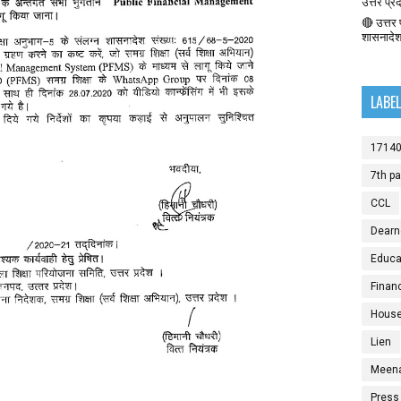
उत्तर प्र
🔴 उत्तर प
शासनादे
LABE
1714
7th p
CCL
Dearn
Educat
Finan
House
Lien
Meen
Press