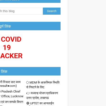
पूर्ण लिंक
 COVID
19
RACKER
 लिंक
ी रिजल्ट डाट काम
🌕 MDM के आकस्मिक स्थिति
iresult●com)
से निपटने के लिए
r Pradesh Chief
👉 मध्यान्ह भोजन प्राधिकरण
r Office, Lucknow
उत्तर प्रदेश, लखनऊ
 एवं जन सम्पर्क विभाग
🔴 UPTET का आनलाईन