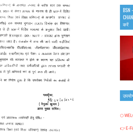
BSN -
CHANN
करें
उपयो
🌕 WE
👉 E-F