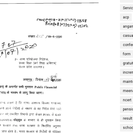
Servi
acp
angan
casua
confe
form
gratui
incre
maint
meena
ncert
pensi
result
schoo