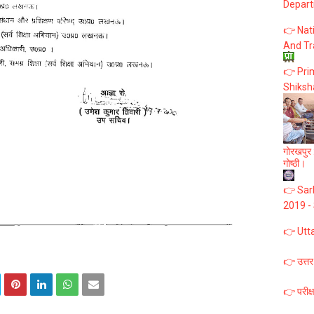
Depart
👉 Nat
And Tr
👉 Prim
Shiksh
गोरखपुर :
गोष्ठी।
👉 Sark
2019 -
👉 Utt
👉 उत्तर
👉 परीक्