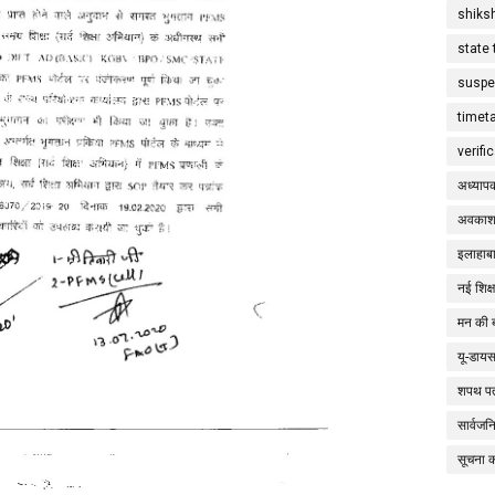
shiks
state 
suspe
timet
verifi
अध्याप
अवकाश
इलाहाबा
नई शिक्
मन की 
यू-डाय
शपथ पत
सार्वज
सूचना 