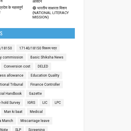
देश
आवेदन
्रदेश के महत्वपूर्ण
🔵 भारतीय साक्षरता मिशन
श
(NATIONAL LITERACY
MISSION)
LS
0/18150
17140/18150 विकल्प पत्र
ay commission
Basic Shiksha News
Conversion cost
DELED
ess allowance
Education Quality
ional Tribunal
Finance Controller
cial Handbook
Gazette
 hold Survey
IGRS
LIC
LPC
Man ki baat
Medical
a Manch
Miscarriage leave
 Note
SLP
Screening