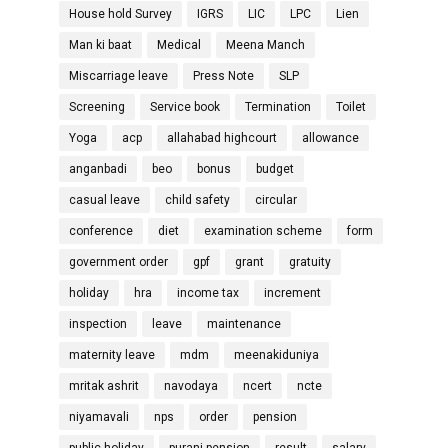
House hold Survey
IGRS
LIC
LPC
Lien
Man ki baat
Medical
Meena Manch
Miscarriage leave
Press Note
SLP
Screening
Service book
Termination
Toilet
Yoga
acp
allahabad highcourt
allowance
anganbadi
beo
bonus
budget
casual leave
child safety
circular
conference
diet
examination scheme
form
government order
gpf
grant
gratuity
holiday
hra
income tax
increment
inspection
leave
maintenance
maternity leave
mdm
meenakiduniya
mritak ashrit
navodaya
ncert
ncte
niyamavali
nps
order
pension
public holiday
purani pension
result
salary