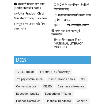
🌑 सरकारी रिजल्ट डाट काम
🌕 MDM के आकस्मिक स्थिति से
(Sarkariresult●com)
निपटने के लिए
👉 Uttar Pradesh Chief
👉 मध्यान्ह भोजन प्राधिकरण उत्तर
Minister Office, Lucknow
प्रदेश, लखनऊ
👉 सूचना एवं जन सम्पर्क विभाग
🔴 UPTET का आनलाईन आवेदन
उत्तर प्रदेश
🔴 उत्तर प्रदेश के महत्वपूर्ण
शासनादेश
🔵 भारतीय साक्षरता मिशन
(NATIONAL LITERACY
MISSION)
LABELS
17140/18150
17140/18150 विकल्प पत्र
7th pay commission
Basic Shiksha News
CCL
Conversion cost
DELED
Dearness allowance
Education Quality
Educational Tribunal
Finance Controller
Financial Handbook
Gazette