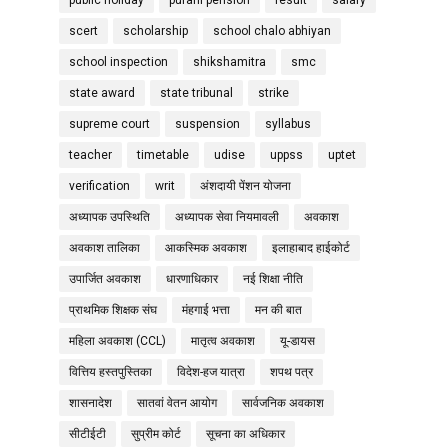
scert
scholarship
school chalo abhiyan
school inspection
shikshamitra
smc
state award
state tribunal
strike
supreme court
suspension
syllabus
teacher
timetable
udise
uppss
uptet
verification
writ
अंशदायी पेंशन योजना
अध्यापक उपस्थिति
अध्यापक सेवा नियमावली
अवकाश
अवकाश तालिका
आकस्मिक अवकाश
इलाहाबाद हाईकोर्ट
उपार्जित अवकाश
धारणाधिकार
नई शिक्षा नीति
प्राथमिक शिक्षक संघ
मंहगाई भत्ता
मन की बात
महिला अवकाश (CCL)
मातृत्व अवकाश
यू-डायस
वित्तिय हस्तपुस्तिका
विदेश-हज यात्रा
शपथ पत्र
शासनादेश
सातवां वेतन आयोग
सार्वजनिक अवकाश
सीटीईटी
सुप्रीम कोर्ट
सूचना का अधिकार