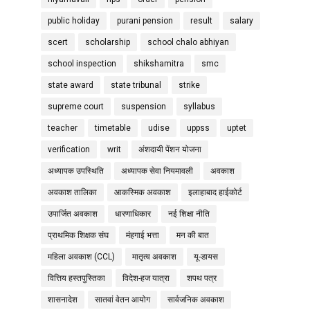
public holiday
purani pension
result
salary
scert
scholarship
school chalo abhiyan
school inspection
shikshamitra
smc
state award
state tribunal
strike
supreme court
suspension
syllabus
teacher
timetable
udise
uppss
uptet
verification
writ
अंशदायी पेंशन योजना
अध्यापक उपस्थिति
अध्यापक सेवा नियमावली
अवकाश
अवकाश तालिका
आकस्मिक अवकाश
इलाहाबाद हाईकोर्ट
उपार्जित अवकाश
धारणाधिकार
नई शिक्षा नीति
प्राथमिक शिक्षक संघ
मंहगाई भत्ता
मन की बात
महिला अवकाश (CCL)
मातृत्व अवकाश
यू-डायस
वित्तिय हस्तपुस्तिका
विदेश-हज यात्रा
शपथ पत्र
शासनादेश
सातवां वेतन आयोग
सार्वजनिक अवकाश