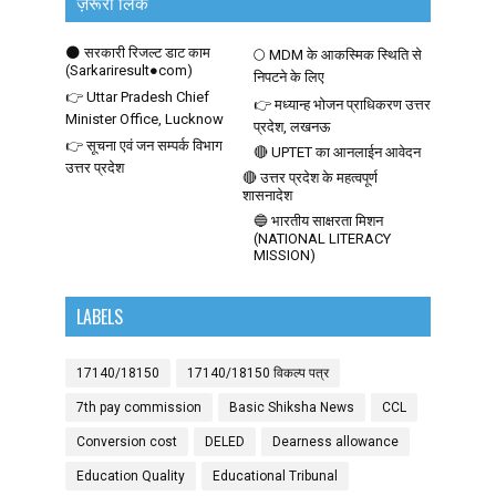
ज़रूरी लिंक
🌑 सरकारी रिजल्ट डाट काम
🌕 MDM के आकस्मिक स्थिति से
(Sarkariresult●com)
निपटने के लिए
👉 Uttar Pradesh Chief
👉 मध्यान्ह भोजन प्राधिकरण उत्तर
Minister Office, Lucknow
प्रदेश, लखनऊ
👉 सूचना एवं जन सम्पर्क विभाग
🔴 UPTET का आनलाईन आवेदन
उत्तर प्रदेश
🔴 उत्तर प्रदेश के महत्वपूर्ण
शासनादेश
🔵 भारतीय साक्षरता मिशन
(NATIONAL LITERACY
MISSION)
LABELS
17140/18150
17140/18150 विकल्प पत्र
7th pay commission
Basic Shiksha News
CCL
Conversion cost
DELED
Dearness allowance
Education Quality
Educational Tribunal