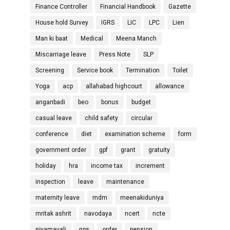
Finance Controller
Financial Handbook
Gazette
House hold Survey
IGRS
LIC
LPC
Lien
Man ki baat
Medical
Meena Manch
Miscarriage leave
Press Note
SLP
Screening
Service book
Termination
Toilet
Yoga
acp
allahabad highcourt
allowance
anganbadi
beo
bonus
budget
casual leave
child safety
circular
conference
diet
examination scheme
form
government order
gpf
grant
gratuity
holiday
hra
income tax
increment
inspection
leave
maintenance
maternity leave
mdm
meenakiduniya
mritak ashrit
navodaya
ncert
ncte
niyamavali
nps
order
pension