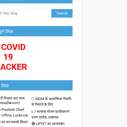
पूर्ण लिंक
 COVID
19
RACKER
 लिंक
ी रिजल्ट डाट काम
🌕 MDM के आकस्मिक स्थिति
iresult●com)
से निपटने के लिए
r Pradesh Chief
👉 मध्यान्ह भोजन प्राधिकरण
r Office, Lucknow
उत्तर प्रदेश, लखनऊ
 एवं जन सम्पर्क विभाग
🔴 UPTET का आनलाईन