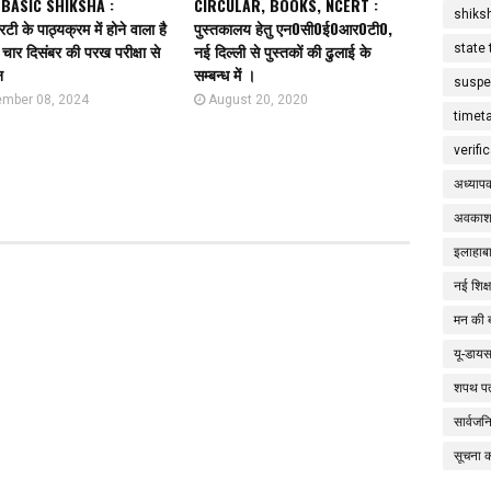
 BASIC SHIKSHA :
CIRCULAR, BOOKS, NCERT :
shiks
ी के पाठ्यक्रम में होने वाला है
पुस्तकालय हेतु एन0सी0ई0आर0टी0,
चार दिसंबर की परख परीक्षा से
नई दिल्ली से पुस्तकों की ढुलाई के
state 
न
सम्बन्ध में ।
suspe
mber 08, 2024
August 20, 2020
timet
verifi
अध्याप
अवकाश
इलाहाबा
नई शिक्
मन की 
यू-डाय
शपथ पत
सार्वज
सूचना 