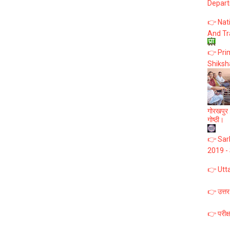
Depart
👉 Nat
And Tr
👉 Prim
Shiksh
गोरखपुर :
गोष्ठी।
👉 Sark
2019 -
👉 Utt
👉 उत्तर
👉 परीक्