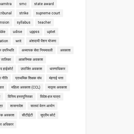
hamitra
smc
state award
tribunal
strike
supreme court
nsion
syllabus
teacher
able
udise
uppss
uptet
cation
writ
अंशदायी पेंशन योजना
क उपस्थिति
अध्यापक सेवा नियमावली
अवकाश
 तालिका
आकस्मिक अवकाश
द हाईकोर्ट
उपार्जित अवकाश
धारणाधिकार
षा नीति
प्राथमिक शिक्षक संघ
मंहगाई भत्ता
बात
महिला अवकाश (CCL)
मातृत्व अवकाश
स
वित्तिय हस्तपुस्तिका
विदेश-हज यात्रा
्र
शासनादेश
सातवां वेतन आयोग
निक अवकाश
सीटीईटी
सुप्रीम कोर्ट
का अधिकार