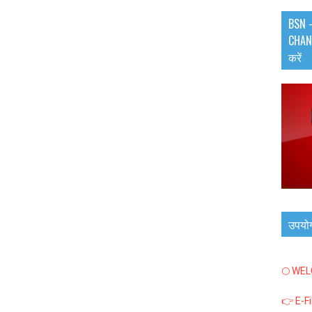
BSN -
CHANN
करें
उपयो
🌕 WE
👉 E-F