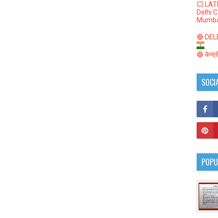
💥 LAT
Delhi 
Mumba
🔴 DELED
🔵 केन्द
SOCI
POPU