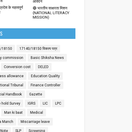
देश
आवेदन
्रदेश के महत्वपूर्ण
🔵 भारतीय साक्षरता मिशन
श
(NATIONAL LITERACY
MISSION)
LS
0/18150
17140/18150 विकल्प पत्र
ay commission
Basic Shiksha News
Conversion cost
DELED
ess allowance
Education Quality
ional Tribunal
Finance Controller
cial Handbook
Gazette
 hold Survey
IGRS
LIC
LPC
Man ki baat
Medical
a Manch
Miscarriage leave
 Note
SLP
Screening