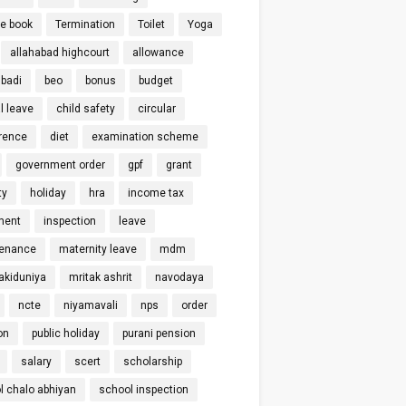
ce book
Termination
Toilet
Yoga
allahabad highcourt
allowance
badi
beo
bonus
budget
l leave
child safety
circular
rence
diet
examination scheme
government order
gpf
grant
ty
holiday
hra
income tax
ment
inspection
leave
enance
maternity leave
mdm
kiduniya
mritak ashrit
navodaya
ncte
niyamavali
nps
order
on
public holiday
purani pension
salary
scert
scholarship
l chalo abhiyan
school inspection