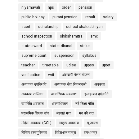
niyamavali
nps
order
pension
public holiday
purani pension
result
salary
scert
scholarship
school chalo abhiyan
school inspection
shikshamitra
smc
state award
state tribunal
strike
supreme court
suspension
syllabus
teacher
timetable
udise
uppss
uptet
verification
writ
अंशदायी पेंशन योजना
अध्यापक उपस्थिति
अध्यापक सेवा नियमावली
अवकाश
अवकाश तालिका
आकस्मिक अवकाश
इलाहाबाद हाईकोर्ट
उपार्जित अवकाश
धारणाधिकार
नई शिक्षा नीति
प्राथमिक शिक्षक संघ
मंहगाई भत्ता
मन की बात
महिला अवकाश (CCL)
मातृत्व अवकाश
यू-डायस
वित्तिय हस्तपुस्तिका
विदेश-हज यात्रा
शपथ पत्र