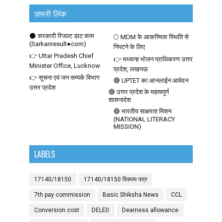
ज़रूरी लिंक
🌑 सरकारी रिजल्ट डाट काम
🌕 MDM के आकस्मिक स्थिति से
(Sarkariresult●com)
निपटने के लिए
👉 Uttar Pradesh Chief
👉 मध्यान्ह भोजन प्राधिकरण उत्तर
Minister Office, Lucknow
प्रदेश, लखनऊ
👉 सूचना एवं जन सम्पर्क विभाग
🔴 UPTET का आनलाईन आवेदन
उत्तर प्रदेश
🔴 उत्तर प्रदेश के महत्वपूर्ण
शासनादेश
🔵 भारतीय साक्षरता मिशन
(NATIONAL LITERACY
MISSION)
LABELS
17140/18150
17140/18150 विकल्प पत्र
7th pay commission
Basic Shiksha News
CCL
Conversion cost
DELED
Dearness allowance