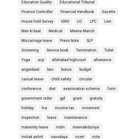
Education Quality
Educational Tribunal
Finance Controller
Financial Handbook
Gazette
House hold Survey
IGRS
LIC
LPC
Lien
Man ki baat
Medical
Meena Manch
Miscarriage leave
Press Note
SLP
Screening
Service book
Termination
Toilet
Yoga
acp
allahabad highcourt
allowance
anganbadi
beo
bonus
budget
casual leave
child safety
circular
conference
diet
examination scheme
form
government order
gpf
grant
gratuity
holiday
hra
income tax
increment
inspection
leave
maintenance
maternity leave
mdm
meenakiduniya
mritak ashrit
navodaya
ncert
ncte