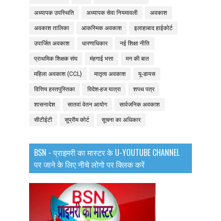
अध्यापक उपस्थिति
अध्यापक सेवा नियमावली
अवकाश
अवकाश तालिका
आकस्मिक अवकाश
इलाहाबाद हाईकोर्ट
उपार्जित अवकाश
धारणाधिकार
नई शिक्षा नीति
प्राथमिक शिक्षक संघ
मंहगाई भत्ता
मन की बात
महिला अवकाश (CCL)
मातृत्व अवकाश
यू-डायस
वित्तिय हस्तपुस्तिका
विदेश-हज यात्रा
शपथ पत्र
शासनादेश
सातवां वेतन आयोग
सार्वजनिक अवकाश
सीटीईटी
सुप्रीम कोर्ट
सूचना का अधिकार
BSN - प्राइमरी का मास्टर के U-YOUTUBE CHANNEL
पर जाने के लिए नीचे लोगो पर क्लिक करें