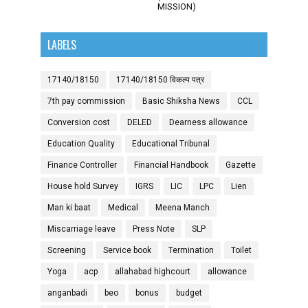
MISSION)
LABELS
17140/18150
17140/18150 विकल्प पत्र
7th pay commission
Basic Shiksha News
CCL
Conversion cost
DELED
Dearness allowance
Education Quality
Educational Tribunal
Finance Controller
Financial Handbook
Gazette
House hold Survey
IGRS
LIC
LPC
Lien
Man ki baat
Medical
Meena Manch
Miscarriage leave
Press Note
SLP
Screening
Service book
Termination
Toilet
Yoga
acp
allahabad highcourt
allowance
anganbadi
beo
bonus
budget