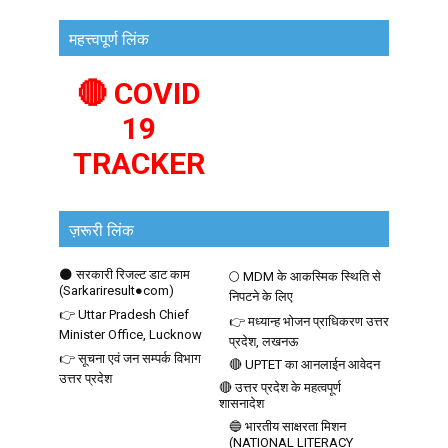
महत्त्वपूर्ण लिंक
🔴 COVID
19
TRACKER
ज़रूरी लिंक
🌑 सरकारी रिजल्ट डाट काम
🌕 MDM के आकस्मिक स्थिति से
(Sarkariresult●com)
निपटने के लिए
👉 Uttar Pradesh Chief
👉 मध्यान्ह भोजन प्राधिकरण उत्तर
Minister Office, Lucknow
प्रदेश, लखनऊ
👉 सूचना एवं जन सम्पर्क विभाग
🔴 UPTET का आनलाईन आवेदन
उत्तर प्रदेश
🔴 उत्तर प्रदेश के महत्वपूर्ण
शासनादेश
🔵 भारतीय साक्षरता मिशन
(NATIONAL LITERACY