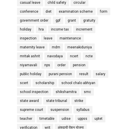
casual leave
child safety
circular
conference
diet
examination scheme
form
government order
gpf
grant
gratuity
holiday
hra
income tax
increment
inspection
leave
maintenance
maternity leave
mdm
meenakiduniya
mritak ashrit
navodaya
ncert
ncte
niyamavali
nps
order
pension
public holiday
purani pension
result
salary
scert
scholarship
school chalo abhiyan
school inspection
shikshamitra
smc
state award
state tribunal
strike
supreme court
suspension
syllabus
teacher
timetable
udise
uppss
uptet
verification
writ
अंशदायी पेंशन योजना