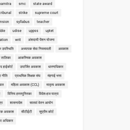
hamitra
smc
state award
tribunal
strike
supreme court
nsion
syllabus
teacher
able
udise
uppss
uptet
cation
writ
अंशदायी पेंशन योजना
क उपस्थिति
अध्यापक सेवा नियमावली
अवकाश
 तालिका
आकस्मिक अवकाश
द हाईकोर्ट
उपार्जित अवकाश
धारणाधिकार
षा नीति
प्राथमिक शिक्षक संघ
मंहगाई भत्ता
बात
महिला अवकाश (CCL)
मातृत्व अवकाश
स
वित्तिय हस्तपुस्तिका
विदेश-हज यात्रा
्र
शासनादेश
सातवां वेतन आयोग
निक अवकाश
सीटीईटी
सुप्रीम कोर्ट
का अधिकार