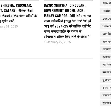
shiks
 SHIKSHA, CIRCULAR,
BASIC SHIKSHA, CIRCULAR,
, SALARY : बेसिक शिक्षा
GOVERNMENT ORDER, ACR,
state 
शिक्षकों / शिक्षणेत्तर कर्मियों के
MANAV SAMPDA, ONLINE : समस्त
suspe
ु ग्रांट जारी
राज्य कर्मचारियों (समूह ’क’ ’ख’ ’ग’ एवं
’घ’) वर्ष 2024-25 की वार्षिक प्रविष्टि
timet
uary 01, 2025
मानव सम्पदा पोर्टल के माध्यम से
verifi
ऑनलाइन अंकित किए जाने के संबंध में
अध्याप
January 27, 2025
अवकाश
इलाहाबा
नई शिक्
मन की 
यू-डाय
शपथ पत
सार्वज
सूचना 