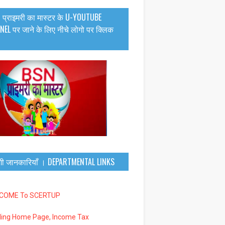
 प्राइमरी का मास्टर के U-YOUTUBE
EL पर जाने के लिए नीचे लोगो पर क्लिक
गी जानकारियाँ । DEPARTMENTAL LINKS
LCOME To SCERTUP
iling Home Page, Income Tax