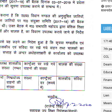
उत्तर प्र
🔴 उत्तर प
शासनादे
LABE
1714
7th p
CCL
Dearn
Educat
Finan
House
Lien
Meen
Press