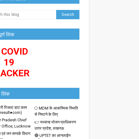
पूर्ण लिंक
 COVID
19
RACKER
 लिंक
ी रिजल्ट डाट काम
🌕 MDM के आकस्मिक स्थिति
iresult●com)
से निपटने के लिए
r Pradesh Chief
👉 मध्यान्ह भोजन प्राधिकरण
r Office, Lucknow
उत्तर प्रदेश, लखनऊ
 एवं जन सम्पर्क विभाग
🔴 UPTET का आनलाईन