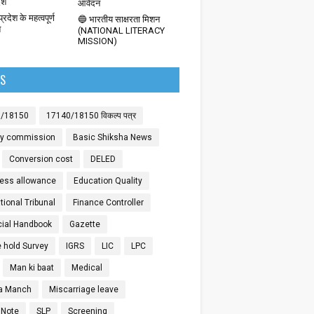
देश
आवेदन
्रदेश के महत्वपूर्ण
🔵 भारतीय साक्षरता मिशन
श
(NATIONAL LITERACY
MISSION)
LS
0/18150
17140/18150 विकल्प पत्र
ay commission
Basic Shiksha News
Conversion cost
DELED
ess allowance
Education Quality
ional Tribunal
Finance Controller
cial Handbook
Gazette
 hold Survey
IGRS
LIC
LPC
Man ki baat
Medical
a Manch
Miscarriage leave
 Note
SLP
Screening