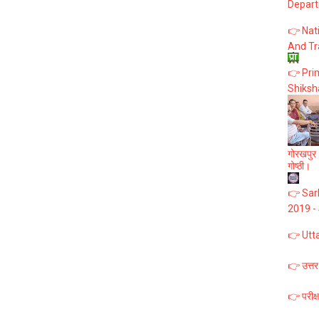
Depart
👉 Nat
And Tr
👉 Prim
Shiksh
गोरखपुर :
गोष्ठी।
👉 Sark
2019 -
👉 Utt
👉 उत्तर
👉 परीक्