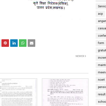
Servi
acp
angan
casua
confe
form
gratui
NEWER
incre
maint
meena
ncert
pensi
result
schoo