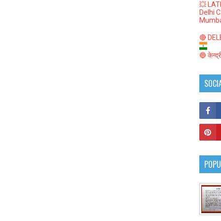
💥 LAT
Delhi 
Mumba
🔴 DELED
🔵 केन्द
SOCI
POPU