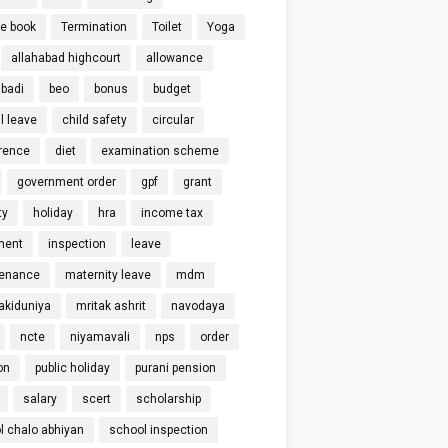
ce book
Termination
Toilet
Yoga
allahabad highcourt
allowance
badi
beo
bonus
budget
l leave
child safety
circular
rence
diet
examination scheme
government order
gpf
grant
ty
holiday
hra
income tax
ment
inspection
leave
enance
maternity leave
mdm
kiduniya
mritak ashrit
navodaya
ncte
niyamavali
nps
order
on
public holiday
purani pension
salary
scert
scholarship
l chalo abhiyan
school inspection