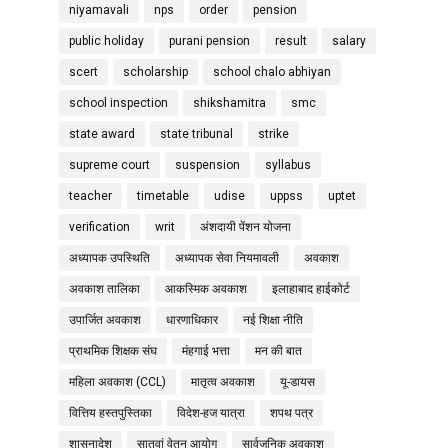
niyamavali
nps
order
pension
public holiday
purani pension
result
salary
scert
scholarship
school chalo abhiyan
school inspection
shikshamitra
smc
state award
state tribunal
strike
supreme court
suspension
syllabus
teacher
timetable
udise
uppss
uptet
verification
writ
अंशदायी पेंशन योजना
अध्यापक उपस्थिति
अध्यापक सेवा नियमावली
अवकाश
अवकाश तालिका
आकस्मिक अवकाश
इलाहाबाद हाईकोर्ट
उपार्जित अवकाश
धारणाधिकार
नई शिक्षा नीति
प्राथमिक शिक्षक संघ
मंहगाई भत्ता
मन की बात
महिला अवकाश (CCL)
मातृत्व अवकाश
यू-डायस
वित्तिय हस्तपुस्तिका
विदेश-हज यात्रा
शपथ पत्र
शासनादेश
सातवां वेतन आयोग
सार्वजनिक अवकाश