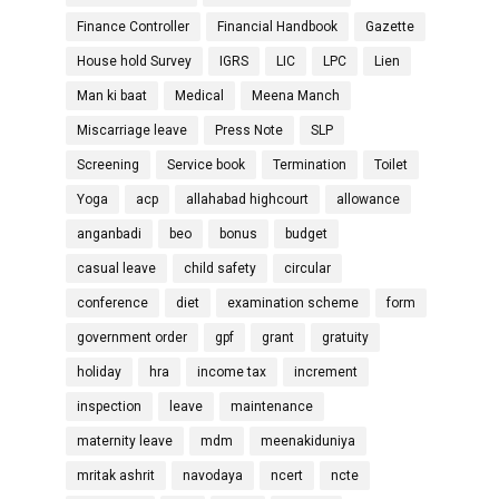
Finance Controller
Financial Handbook
Gazette
House hold Survey
IGRS
LIC
LPC
Lien
Man ki baat
Medical
Meena Manch
Miscarriage leave
Press Note
SLP
Screening
Service book
Termination
Toilet
Yoga
acp
allahabad highcourt
allowance
anganbadi
beo
bonus
budget
casual leave
child safety
circular
conference
diet
examination scheme
form
government order
gpf
grant
gratuity
holiday
hra
income tax
increment
inspection
leave
maintenance
maternity leave
mdm
meenakiduniya
mritak ashrit
navodaya
ncert
ncte