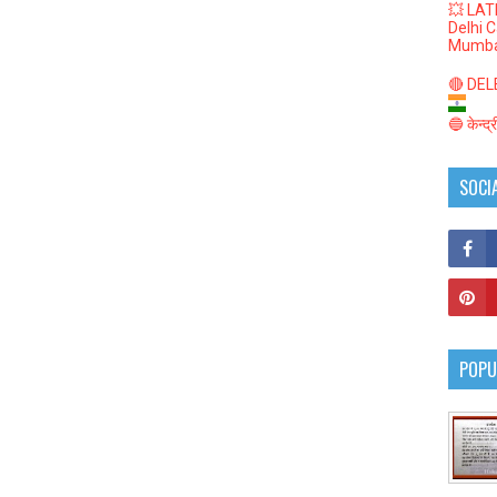
💥 LAT
Delhi 
Mumba
🔴 DELED
🔵 केन्द
SOCI
POPU