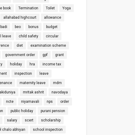
ce book
Termination
Toilet
Yoga
allahabad highcourt
allowance
badi
beo
bonus
budget
l leave
child safety
circular
rence
diet
examination scheme
government order
gpf
grant
ty
holiday
hra
income tax
ment
inspection
leave
enance
maternity leave
mdm
kiduniya
mritak ashrit
navodaya
ncte
niyamavali
nps
order
on
public holiday
purani pension
salary
scert
scholarship
l chalo abhiyan
school inspection