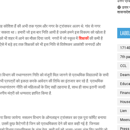
उत्तर प्र
🔴 उत्तर प
शासनादे
री यह कोशिश हैं की अभी तक ग्राम और नगर के ट्रांसफर अलग थे. गांव से नगर
LABE
ीं हो सकता था। हमारी जो इस बार निति आयी है उसमे हमने इस विकल्प को खोला है
को भी शहर में आने का मौका दिया जाये. नगरों में जो स्कूल में
शिक्षकों
की कमी है
 ऐसे में बड़े हद तक शिक्षकों को भी इस निति से विशेषकर आकांशी जनपदों और
1714
7th p
CCL
्षा विभाग की स्थान्नतरण निति को मंजूरी मिल जानने से प्राथमिक विद्यालयों के सभी
Dearn
 सभी प्रपत्रों को इकठा करके आवेदन की तिथि का इंतजार कर रहे है. प्राथमिक
Educat
स स्थानांतरण नीति को महिलाओं के लिए सही ठहराया है, साथ ही साथ इतनी जल्दी
भगीय मंत्री को धन्यवाद ज्ञापित किया है.
Finan
House
Lien
्वारा किया जायेगा. मसलन विभाग के ऑनलाइन ट्रांसफर का एक पूरा फॉर्मेट बनाया
Meen
 उसमें कुछ कैटेगरी है जिन को प्राथमिकता देने की बात कही गई है. जिनका
Press
ं. उनको विभाग प्राथमिकता के अंक देगा. सभी वर्ग को अलग-अलग अंक दिए जायेंगे जो