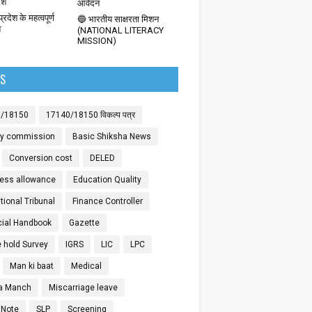
देश
आवेदन
्रदेश के महत्वपूर्ण
🔵 भारतीय साक्षरता मिशन
श
(NATIONAL LITERACY
MISSION)
LS
0/18150
17140/18150 विकल्प पत्र
ay commission
Basic Shiksha News
Conversion cost
DELED
ess allowance
Education Quality
ional Tribunal
Finance Controller
cial Handbook
Gazette
 hold Survey
IGRS
LIC
LPC
Man ki baat
Medical
a Manch
Miscarriage leave
 Note
SLP
Screening