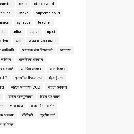
hamitra
smc
state award
tribunal
strike
supreme court
nsion
syllabus
teacher
able
udise
uppss
uptet
cation
writ
अंशदायी पेंशन योजना
क उपस्थिति
अध्यापक सेवा नियमावली
अवकाश
 तालिका
आकस्मिक अवकाश
द हाईकोर्ट
उपार्जित अवकाश
धारणाधिकार
षा नीति
प्राथमिक शिक्षक संघ
मंहगाई भत्ता
बात
महिला अवकाश (CCL)
मातृत्व अवकाश
स
वित्तिय हस्तपुस्तिका
विदेश-हज यात्रा
्र
शासनादेश
सातवां वेतन आयोग
निक अवकाश
सीटीईटी
सुप्रीम कोर्ट
का अधिकार