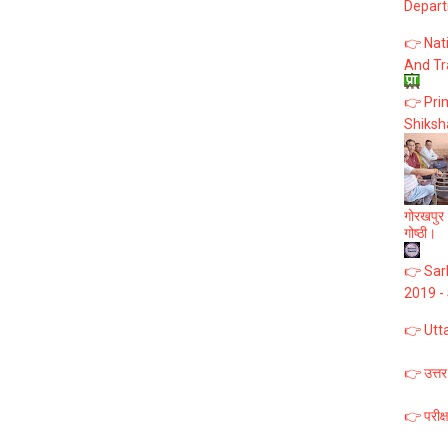
Depart
👉 Nat
And Tr
👉 Prim
Shiksh
गोरखपुर :
गोष्ठी।
👉 Sark
2019 -
👉 Utt
👉 उत्तर
👉 परीक्