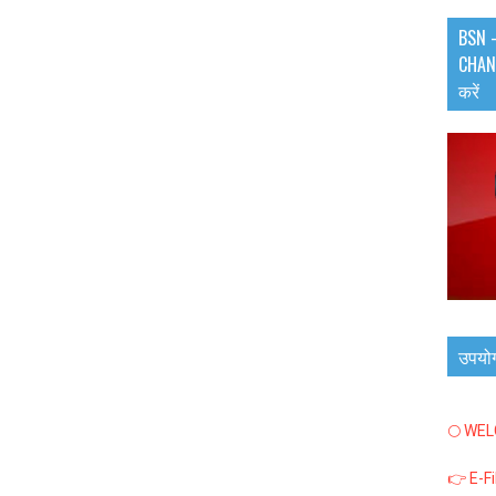
BSN -
CHANN
करें
उपयो
🌕 WE
👉 E-F