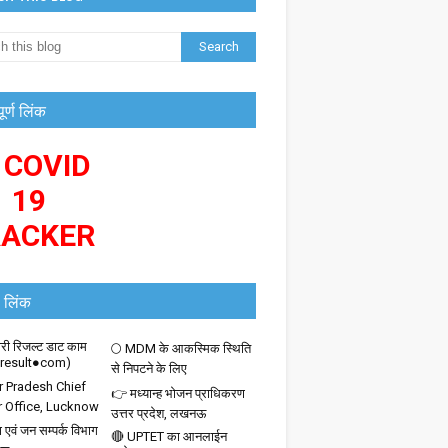
पूर्ण लिंक
 COVID
19
RACKER
 लिंक
ी रिजल्ट डाट काम
🌕 MDM के आकस्मिक स्थिति
iresult●com)
से निपटने के लिए
r Pradesh Chief
👉 मध्यान्ह भोजन प्राधिकरण
r Office, Lucknow
उत्तर प्रदेश, लखनऊ
 एवं जन सम्पर्क विभाग
🔴 UPTET का आनलाईन