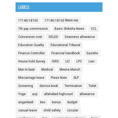
LABELS
17140/18150
17140/18150 विकल्प पत्र
7th pay commission
Basic Shiksha News
CCL
Conversion cost
DELED
Dearness allowance
Education Quality
Educational Tribunal
Finance Controller
Financial Handbook
Gazette
House hold Survey
IGRS
LIC
LPC
Lien
Man ki baat
Medical
Meena Manch
Miscarriage leave
Press Note
SLP
Screening
Service book
Termination
Toilet
Yoga
acp
allahabad highcourt
allowance
anganbadi
beo
bonus
budget
casual leave
child safety
circular