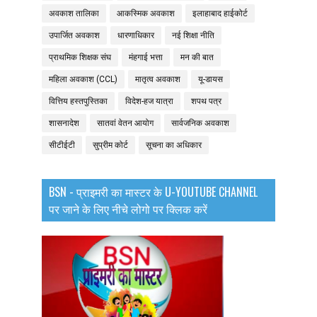
अवकाश तालिका
आकस्मिक अवकाश
इलाहाबाद हाईकोर्ट
उपार्जित अवकाश
धारणाधिकार
नई शिक्षा नीति
प्राथमिक शिक्षक संघ
मंहगाई भत्ता
मन की बात
महिला अवकाश (CCL)
मातृत्व अवकाश
यू-डायस
वित्तिय हस्तपुस्तिका
विदेश-हज यात्रा
शपथ पत्र
शासनादेश
सातवां वेतन आयोग
सार्वजनिक अवकाश
सीटीईटी
सुप्रीम कोर्ट
सूचना का अधिकार
BSN - प्राइमरी का मास्टर के U-YOUTUBE CHANNEL
पर जाने के लिए नीचे लोगो पर क्लिक करें