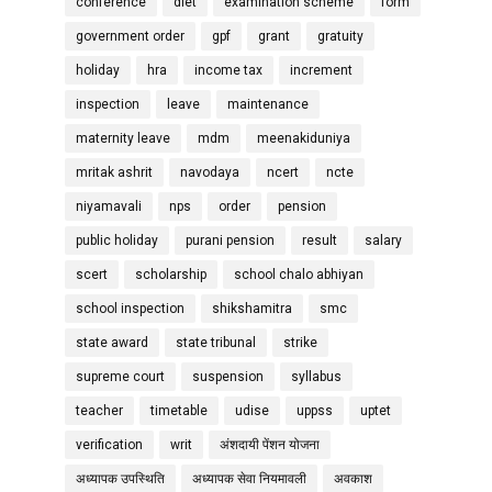
conference
diet
examination scheme
form
government order
gpf
grant
gratuity
holiday
hra
income tax
increment
inspection
leave
maintenance
maternity leave
mdm
meenakiduniya
mritak ashrit
navodaya
ncert
ncte
niyamavali
nps
order
pension
public holiday
purani pension
result
salary
scert
scholarship
school chalo abhiyan
school inspection
shikshamitra
smc
state award
state tribunal
strike
supreme court
suspension
syllabus
teacher
timetable
udise
uppss
uptet
verification
writ
अंशदायी पेंशन योजना
अध्यापक उपस्थिति
अध्यापक सेवा नियमावली
अवकाश