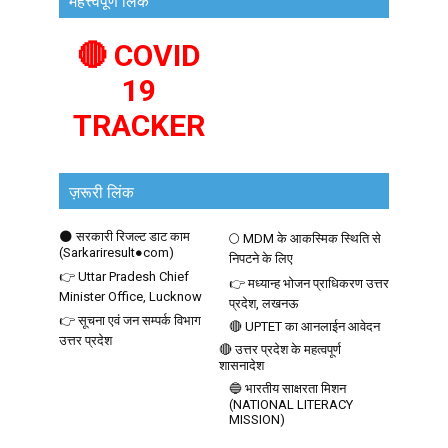
महत्त्वपूर्ण लिंक
🔴 COVID
19
TRACKER
ज़रूरी लिंक
🌑 सरकारी रिजल्ट डाट काम
🌕 MDM के आकस्मिक स्थिति से
(Sarkariresult●com)
निपटने के लिए
👉 Uttar Pradesh Chief
👉 मध्यान्ह भोजन प्राधिकरण उत्तर
Minister Office, Lucknow
प्रदेश, लखनऊ
👉 सूचना एवं जन सम्पर्क विभाग
🔴 UPTET का आनलाईन आवेदन
उत्तर प्रदेश
🔴 उत्तर प्रदेश के महत्वपूर्ण
शासनादेश
🔵 भारतीय साक्षरता मिशन
(NATIONAL LITERACY
MISSION)