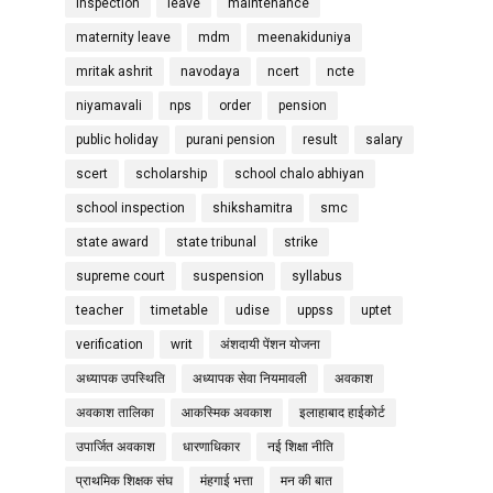
inspection
leave
maintenance
maternity leave
mdm
meenakiduniya
mritak ashrit
navodaya
ncert
ncte
niyamavali
nps
order
pension
public holiday
purani pension
result
salary
scert
scholarship
school chalo abhiyan
school inspection
shikshamitra
smc
state award
state tribunal
strike
supreme court
suspension
syllabus
teacher
timetable
udise
uppss
uptet
verification
writ
अंशदायी पेंशन योजना
अध्यापक उपस्थिति
अध्यापक सेवा नियमावली
अवकाश
अवकाश तालिका
आकस्मिक अवकाश
इलाहाबाद हाईकोर्ट
उपार्जित अवकाश
धारणाधिकार
नई शिक्षा नीति
प्राथमिक शिक्षक संघ
मंहगाई भत्ता
मन की बात