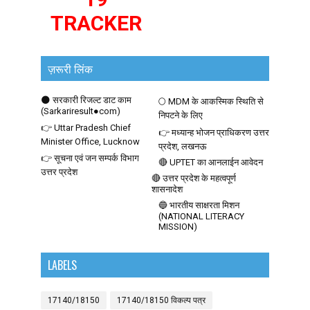
TRACKER
ज़रूरी लिंक
🌑 सरकारी रिजल्ट डाट काम
🌕 MDM के आकस्मिक स्थिति से
(Sarkariresult●com)
निपटने के लिए
👉 Uttar Pradesh Chief
👉 मध्यान्ह भोजन प्राधिकरण उत्तर
Minister Office, Lucknow
प्रदेश, लखनऊ
👉 सूचना एवं जन सम्पर्क विभाग
🔴 UPTET का आनलाईन आवेदन
उत्तर प्रदेश
🔴 उत्तर प्रदेश के महत्वपूर्ण
शासनादेश
🔵 भारतीय साक्षरता मिशन
(NATIONAL LITERACY
MISSION)
LABELS
17140/18150
17140/18150 विकल्प पत्र