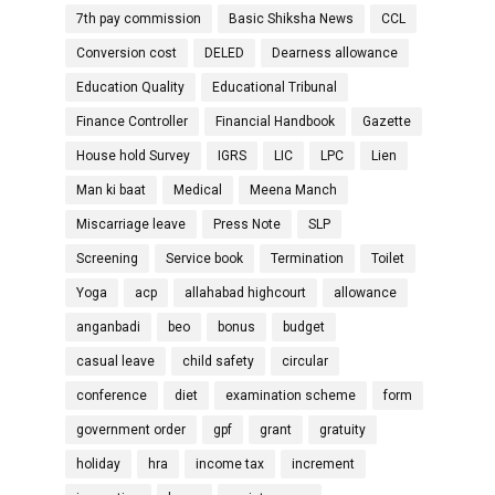
7th pay commission
Basic Shiksha News
CCL
Conversion cost
DELED
Dearness allowance
Education Quality
Educational Tribunal
Finance Controller
Financial Handbook
Gazette
House hold Survey
IGRS
LIC
LPC
Lien
Man ki baat
Medical
Meena Manch
Miscarriage leave
Press Note
SLP
Screening
Service book
Termination
Toilet
Yoga
acp
allahabad highcourt
allowance
anganbadi
beo
bonus
budget
casual leave
child safety
circular
conference
diet
examination scheme
form
government order
gpf
grant
gratuity
holiday
hra
income tax
increment