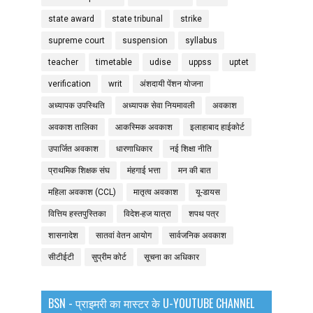
state award
state tribunal
strike
supreme court
suspension
syllabus
teacher
timetable
udise
uppss
uptet
verification
writ
अंशदायी पेंशन योजना
अध्यापक उपस्थिति
अध्यापक सेवा नियमावली
अवकाश
अवकाश तालिका
आकस्मिक अवकाश
इलाहाबाद हाईकोर्ट
उपार्जित अवकाश
धारणाधिकार
नई शिक्षा नीति
प्राथमिक शिक्षक संघ
मंहगाई भत्ता
मन की बात
महिला अवकाश (CCL)
मातृत्व अवकाश
यू-डायस
वित्तिय हस्तपुस्तिका
विदेश-हज यात्रा
शपथ पत्र
शासनादेश
सातवां वेतन आयोग
सार्वजनिक अवकाश
सीटीईटी
सुप्रीम कोर्ट
सूचना का अधिकार
BSN - प्राइमरी का मास्टर के U-YOUTUBE CHANNEL