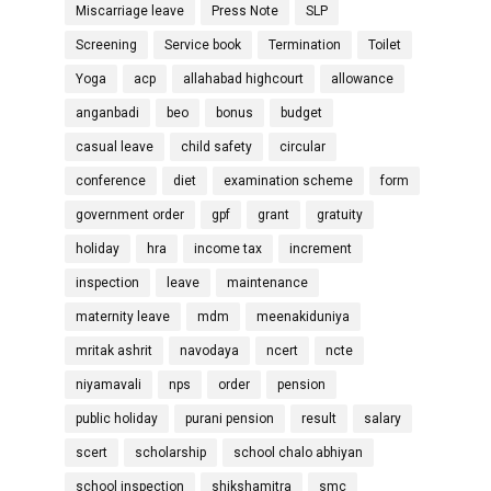
Miscarriage leave
Press Note
SLP
Screening
Service book
Termination
Toilet
Yoga
acp
allahabad highcourt
allowance
anganbadi
beo
bonus
budget
casual leave
child safety
circular
conference
diet
examination scheme
form
government order
gpf
grant
gratuity
holiday
hra
income tax
increment
inspection
leave
maintenance
maternity leave
mdm
meenakiduniya
mritak ashrit
navodaya
ncert
ncte
niyamavali
nps
order
pension
public holiday
purani pension
result
salary
scert
scholarship
school chalo abhiyan
school inspection
shikshamitra
smc