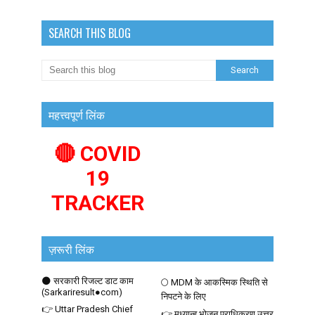
SEARCH THIS BLOG
महत्त्वपूर्ण लिंक
🔴 COVID
19
TRACKER
ज़रूरी लिंक
🌑 सरकारी रिजल्ट डाट काम
🌕 MDM के आकस्मिक स्थिति से
(Sarkariresult●com)
निपटने के लिए
👉 Uttar Pradesh Chief
👉 मध्यान्ह भोजन प्राधिकरण उत्तर