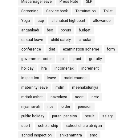
Miscarriage leave
Press Note
SLP
Screening
Service book
Termination
Toilet
Yoga
acp
allahabad highcourt
allowance
anganbadi
beo
bonus
budget
casual leave
child safety
circular
conference
diet
examination scheme
form
government order
gpf
grant
gratuity
holiday
hra
income tax
increment
inspection
leave
maintenance
maternity leave
mdm
meenakiduniya
mritak ashrit
navodaya
ncert
ncte
niyamavali
nps
order
pension
public holiday
purani pension
result
salary
scert
scholarship
school chalo abhiyan
school inspection
shikshamitra
smc