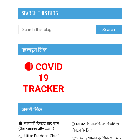
SEARCH THIS BLOG
महत्त्वपूर्ण लिंक
🔴 COVID
19
TRACKER
ज़रूरी लिंक
🌑 सरकारी रिजल्ट डाट काम
🌕 MDM के आकस्मिक स्थिति से
(Sarkariresult●com)
निपटने के लिए
👉 Uttar Pradesh Chief
👉 मध्यान्ह भोजन प्राधिकरण उत्तर