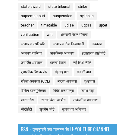
state award
state tribunal
strike
supreme court
suspension
syllabus
teacher
timetable
udise
uppss
uptet
verification
writ
अंशदायी पेंशन योजना
अध्यापक उपस्थिति
अध्यापक सेवा नियमावली
अवकाश
अवकाश तालिका
आकस्मिक अवकाश
इलाहाबाद हाईकोर्ट
उपार्जित अवकाश
धारणाधिकार
नई शिक्षा नीति
प्राथमिक शिक्षक संघ
मंहगाई भत्ता
मन की बात
महिला अवकाश (CCL)
मातृत्व अवकाश
यू-डायस
वित्तिय हस्तपुस्तिका
विदेश-हज यात्रा
शपथ पत्र
शासनादेश
सातवां वेतन आयोग
सार्वजनिक अवकाश
सीटीईटी
सुप्रीम कोर्ट
सूचना का अधिकार
BSN - प्राइमरी का मास्टर के U-YOUTUBE CHANNEL