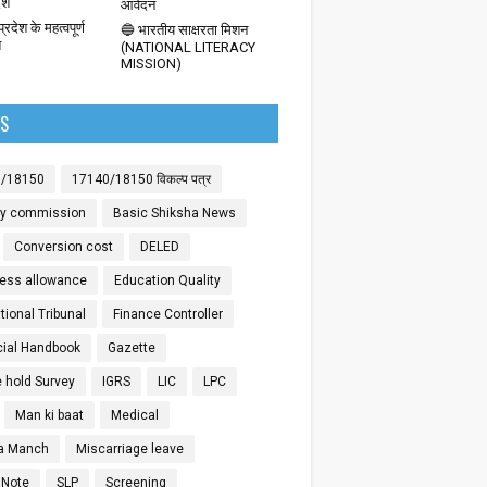
देश
आवेदन
्रदेश के महत्वपूर्ण
🔵 भारतीय साक्षरता मिशन
श
(NATIONAL LITERACY
MISSION)
LS
0/18150
17140/18150 विकल्प पत्र
ay commission
Basic Shiksha News
Conversion cost
DELED
ess allowance
Education Quality
ional Tribunal
Finance Controller
cial Handbook
Gazette
 hold Survey
IGRS
LIC
LPC
Man ki baat
Medical
a Manch
Miscarriage leave
 Note
SLP
Screening