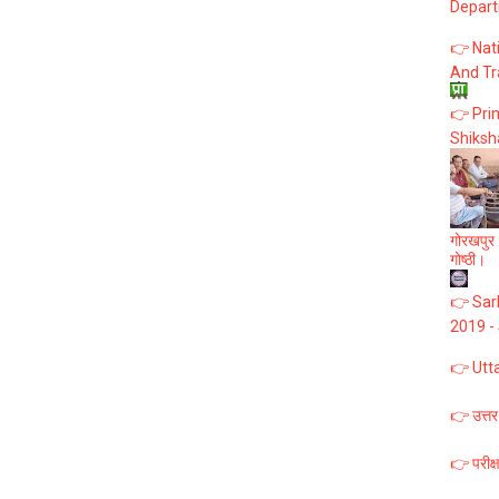
Depart
👉 Nat
And Tr
👉 Prim
Shiksh
गोरखपुर :
गोष्ठी।
👉 Sark
2019 -
👉 Utt
👉 उत्तर
👉 परीक्