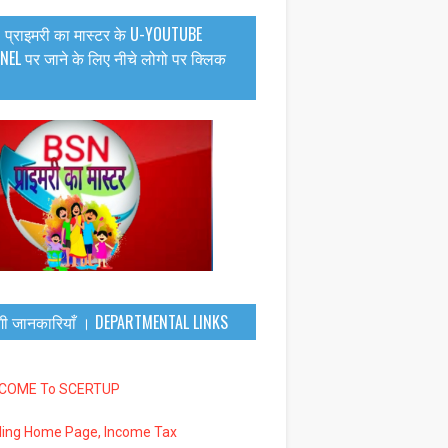
 प्राइमरी का मास्टर के U-YOUTUBE
EL पर जाने के लिए नीचे लोगो पर क्लिक
गी जानकारियाँ । DEPARTMENTAL LINKS
LCOME To SCERTUP
iling Home Page, Income Tax