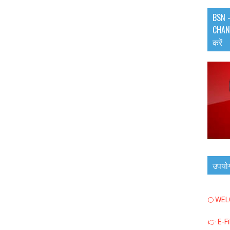
BSN -
CHANN
करें
उपयो
🌕 WE
👉 E-F