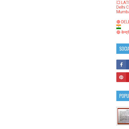
💥 LAT
Delhi 
Mumba
🔴 DELED
🔵 केन्द
SOCI
POPU