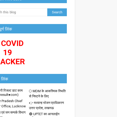
पूर्ण लिंक
 COVID
19
RACKER
 लिंक
ी रिजल्ट डाट काम
🌕 MDM के आकस्मिक स्थिति
iresult●com)
से निपटने के लिए
r Pradesh Chief
👉 मध्यान्ह भोजन प्राधिकरण
r Office, Lucknow
उत्तर प्रदेश, लखनऊ
 एवं जन सम्पर्क विभाग
🔴 UPTET का आनलाईन