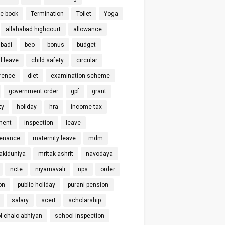
ce book
Termination
Toilet
Yoga
allahabad highcourt
allowance
badi
beo
bonus
budget
l leave
child safety
circular
rence
diet
examination scheme
government order
gpf
grant
ty
holiday
hra
income tax
ment
inspection
leave
enance
maternity leave
mdm
kiduniya
mritak ashrit
navodaya
ncte
niyamavali
nps
order
on
public holiday
purani pension
salary
scert
scholarship
l chalo abhiyan
school inspection