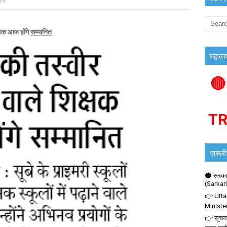
019
्षक आज होंगे
सम्मानित
महत्त्व
🔴
T
ज़रूरी
🌑 सरकार
(Sarkar
👉 Utta
Ministe
👉 सूचना