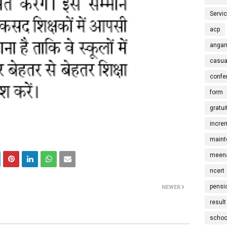
Servi
acp
angan
casua
confe
form
gratui
incre
maint
meena
ncert
pensi
NEWER
result
schoo