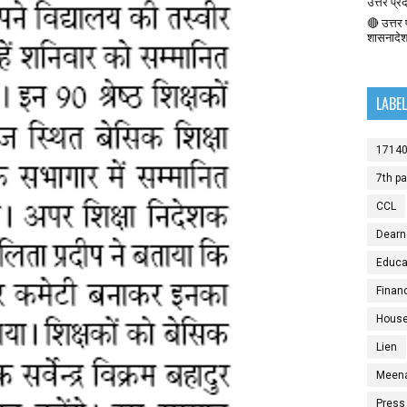
उत्तर प्र
🔴 उत्तर प
शासनादे
LABE
1714
7th p
CCL
Dearn
Educat
Finan
House
Lien
Meen
Press