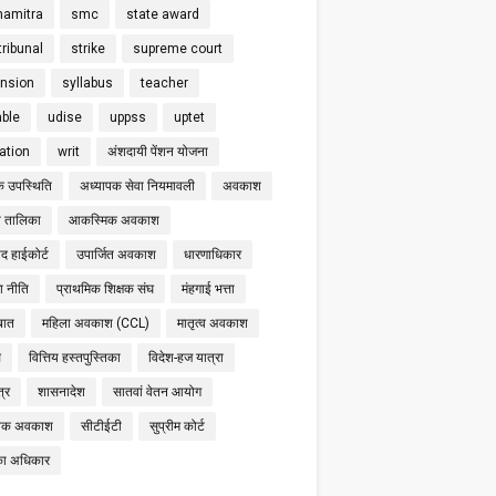
hamitra
smc
state award
tribunal
strike
supreme court
nsion
syllabus
teacher
able
udise
uppss
uptet
cation
writ
अंशदायी पेंशन योजना
क उपस्थिति
अध्यापक सेवा नियमावली
अवकाश
 तालिका
आकस्मिक अवकाश
द हाईकोर्ट
उपार्जित अवकाश
धारणाधिकार
षा नीति
प्राथमिक शिक्षक संघ
मंहगाई भत्ता
बात
महिला अवकाश (CCL)
मातृत्व अवकाश
स
वित्तिय हस्तपुस्तिका
विदेश-हज यात्रा
्र
शासनादेश
सातवां वेतन आयोग
निक अवकाश
सीटीईटी
सुप्रीम कोर्ट
का अधिकार