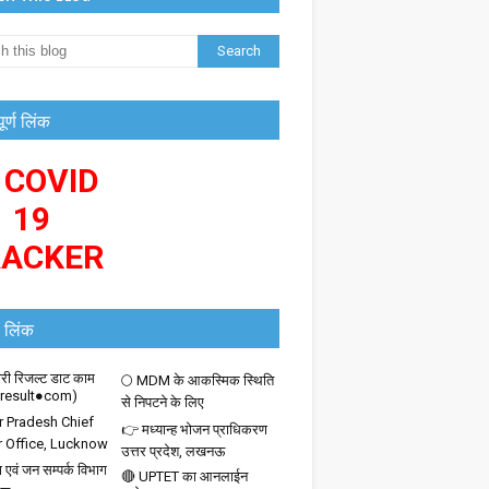
पूर्ण लिंक
 COVID
19
RACKER
 लिंक
ी रिजल्ट डाट काम
🌕 MDM के आकस्मिक स्थिति
iresult●com)
से निपटने के लिए
r Pradesh Chief
👉 मध्यान्ह भोजन प्राधिकरण
r Office, Lucknow
उत्तर प्रदेश, लखनऊ
 एवं जन सम्पर्क विभाग
🔴 UPTET का आनलाईन