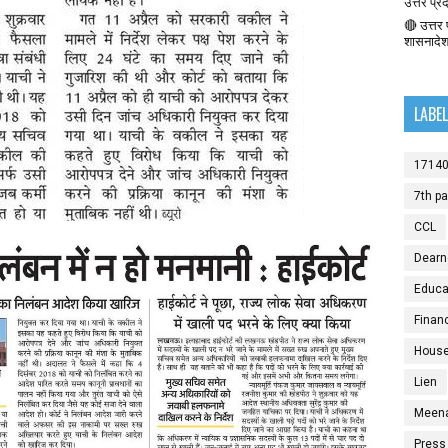
उत्तर प्र
🔴 उत्तर प
शासनादे
LABE
1714
7th p
CCL
Dearn
Educat
Finan
House
Lien
Meen
Press