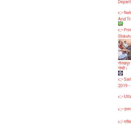
Depart
👉 Nat
And Tr
👉 Prim
Shiksh
गोरखपुर :
गोष्ठी।
👉 Sark
2019 -
👉 Utt
👉 उत्तर
👉 परीक्