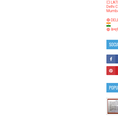
💥 LAT
Delhi 
Mumba
🔴 DELED
🔵 केन्द
SOCI
POPU