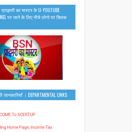
 प्राइमरी का मास्टर के U-YOUTUBE
EL पर जाने के लिए नीचे लोगो पर क्लिक
गी जानकारियाँ । DEPARTMENTAL LINKS
LCOME To SCERTUP
iling Home Page, Income Tax