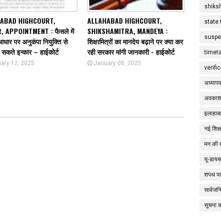
shiks
ABAD HIGHCOURT,
ALLAHABAD HIGHCOURT,
state 
 APPOINTMENT : फैसले में
SHIKSHAMITRA, MANDEYA :
suspe
 आधार पर अनुकंपा नियुक्ति से
शिक्षामित्रों का मानदेय बढ़ाने पर क्या कर
 सकते इन्कार – हाईकोर्ट
रही सरकार मांगी जानकारी - हाईकोर्ट
timet
ary 12, 2025
January 08, 2025
verifi
अध्याप
अवकाश
इलाहाबा
नई शिक्
मन की 
यू-डाय
शपथ पत
सार्वज
सूचना 