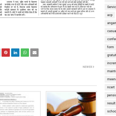
Servi
acp
angan
casua
confe
form
gratui
incre
NEWER
maint
meena
ncert
pensi
result
schoo