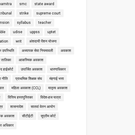
hamitra
smc
state award
tribunal
strike
supreme court
nsion
syllabus
teacher
able
udise
uppss
uptet
cation
writ
अंशदायी पेंशन योजना
क उपस्थिति
अध्यापक सेवा नियमावली
अवकाश
 तालिका
आकस्मिक अवकाश
द हाईकोर्ट
उपार्जित अवकाश
धारणाधिकार
षा नीति
प्राथमिक शिक्षक संघ
मंहगाई भत्ता
बात
महिला अवकाश (CCL)
मातृत्व अवकाश
स
वित्तिय हस्तपुस्तिका
विदेश-हज यात्रा
्र
शासनादेश
सातवां वेतन आयोग
निक अवकाश
सीटीईटी
सुप्रीम कोर्ट
का अधिकार