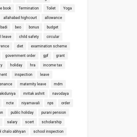
ce book
Termination
Toilet
Yoga
allahabad highcourt
allowance
badi
beo
bonus
budget
l leave
child safety
circular
rence
diet
examination scheme
government order
gpf
grant
ty
holiday
hra
income tax
ment
inspection
leave
enance
maternity leave
mdm
kiduniya
mritak ashrit
navodaya
ncte
niyamavali
nps
order
on
public holiday
purani pension
salary
scert
scholarship
l chalo abhiyan
school inspection