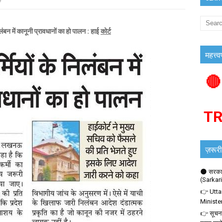
9
ें कानूनी प्रावधानों का हो पालन : हाई
कोर्ट
महत्त्व
🔴
T
ज़रूरी
🌑 सरकार
(Sarkar
👉 Utta
Ministe
👉 सूचना