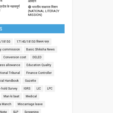
देश
आवेदन
्रदेश के महत्वपूर्ण
🔵 भारतीय साक्षरता मिशन
श
(NATIONAL LITERACY
MISSION)
LS
0/18150
17140/18150 विकल्प पत्र
ay commission
Basic Shiksha News
Conversion cost
DELED
ess allowance
Education Quality
ional Tribunal
Finance Controller
cial Handbook
Gazette
 hold Survey
IGRS
LIC
LPC
Man ki baat
Medical
a Manch
Miscarriage leave
 Note
SLP
Screening