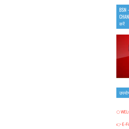
BSN -
CHANN
करें
उपयो
🌕 WE
👉 E-F