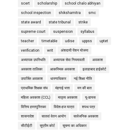
scert
scholarship
school chalo abhiyan
school inspection
shikshamitra
smc
state award
state tribunal
strike
supreme court
suspension
syllabus
teacher
timetable
udise
uppss
uptet
verification
writ
अंशदायी पेंशन योजना
अध्यापक उपस्थिति
अध्यापक सेवा नियमावली
अवकाश
अवकाश तालिका
आकस्मिक अवकाश
इलाहाबाद हाईकोर्ट
उपार्जित अवकाश
धारणाधिकार
नई शिक्षा नीति
प्राथमिक शिक्षक संघ
मंहगाई भत्ता
मन की बात
महिला अवकाश (CCL)
मातृत्व अवकाश
यू-डायस
वित्तिय हस्तपुस्तिका
विदेश-हज यात्रा
शपथ पत्र
शासनादेश
सातवां वेतन आयोग
सार्वजनिक अवकाश
सीटीईटी
सुप्रीम कोर्ट
सूचना का अधिकार