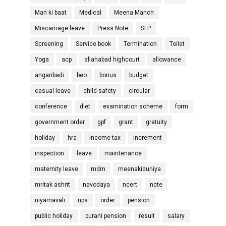
Man ki baat
Medical
Meena Manch
Miscarriage leave
Press Note
SLP
Screening
Service book
Termination
Toilet
Yoga
acp
allahabad highcourt
allowance
anganbadi
beo
bonus
budget
casual leave
child safety
circular
conference
diet
examination scheme
form
government order
gpf
grant
gratuity
holiday
hra
income tax
increment
inspection
leave
maintenance
maternity leave
mdm
meenakiduniya
mritak ashrit
navodaya
ncert
ncte
niyamavali
nps
order
pension
public holiday
purani pension
result
salary