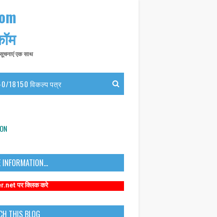
com
 कॉम
त सूचनाएं एक साथ
0/18150 विकल्प पत्र
ION
 INFORMATION...
क करे
CH THIS BLOG