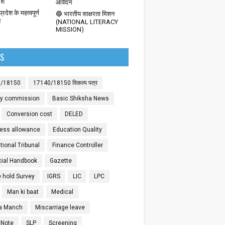
देश
आवेदन
्रदेश के महत्वपूर्ण
🔵 भारतीय साक्षरता मिशन
श
(NATIONAL LITERACY
MISSION)
LS
0/18150
17140/18150 विकल्प पत्र
ay commission
Basic Shiksha News
Conversion cost
DELED
ess allowance
Education Quality
ional Tribunal
Finance Controller
cial Handbook
Gazette
 hold Survey
IGRS
LIC
LPC
Man ki baat
Medical
a Manch
Miscarriage leave
 Note
SLP
Screening