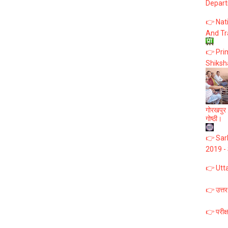
Depart
👉 Nat
And Tr
👉 Prim
Shiksh
गोरखपुर :
गोष्ठी।
👉 Sark
2019 -
👉 Utt
👉 उत्तर
👉 परीक्