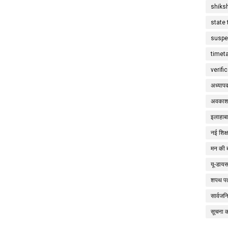
shiks
state 
suspe
timet
verifi
अध्याप
अवकाश
इलाहाबा
नई शिक्
मन की 
यू-डाय
शपथ पत
सार्वज
सूचना 