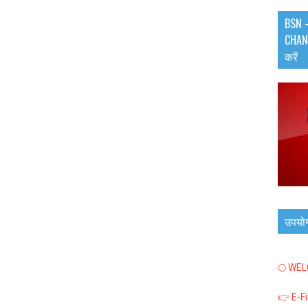
BSN -
CHANN
करें
उपयो
🌕 WE
👉 E-F