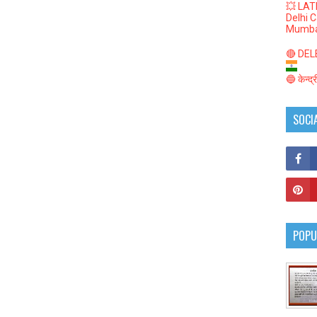
💥 LAT
Delhi 
Mumba
🔴 DELED
🔵 केन्द
SOCI
POPU