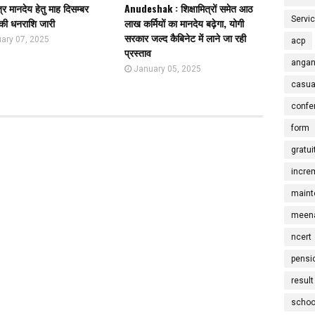
त्र मानदेय हेतु माह दिसम्बर
Anudeshak : शिक्षामित्रों समेत आठ
Servi
ी धनराशि जारी
लाख कर्मियों का मानदेय बढ़ेगा, योगी
सरकार जल्द कैबिनेट में लाने जा रही
ary 07, 2025
acp
प्रस्ताव
angan
January 05, 2025
casua
confe
form
gratui
incre
maint
meena
ncert
pensi
result
schoo