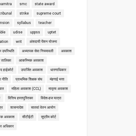
hamitra
smc
state award
tribunal
strike
supreme court
nsion
syllabus
teacher
able
udise
uppss
uptet
cation
writ
अंशदायी पेंशन योजना
क उपस्थिति
अध्यापक सेवा नियमावली
अवकाश
 तालिका
आकस्मिक अवकाश
द हाईकोर्ट
उपार्जित अवकाश
धारणाधिकार
षा नीति
प्राथमिक शिक्षक संघ
मंहगाई भत्ता
बात
महिला अवकाश (CCL)
मातृत्व अवकाश
स
वित्तिय हस्तपुस्तिका
विदेश-हज यात्रा
्र
शासनादेश
सातवां वेतन आयोग
निक अवकाश
सीटीईटी
सुप्रीम कोर्ट
का अधिकार