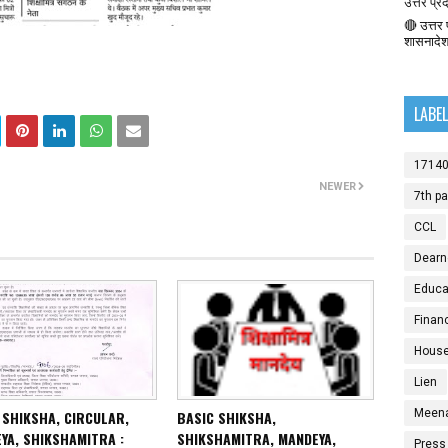
उत्तर प्र
🔴 उत्तर प
शासनादे
LABE
1714
NEWER
7th p
CCL
Dearn
Educat
Finan
House
Lien
Meen
 SHIKSHA, CIRCULAR,
BASIC SHIKSHA,
YA, SHIKSHAMITRA :
SHIKSHAMITRA, MANDEYA,
Press