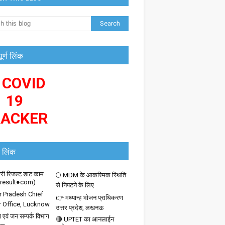
पूर्ण लिंक
 COVID
19
RACKER
 लिंक
ी रिजल्ट डाट काम
🌕 MDM के आकस्मिक स्थिति
iresult●com)
से निपटने के लिए
r Pradesh Chief
👉 मध्यान्ह भोजन प्राधिकरण
r Office, Lucknow
उत्तर प्रदेश, लखनऊ
 एवं जन सम्पर्क विभाग
🔴 UPTET का आनलाईन