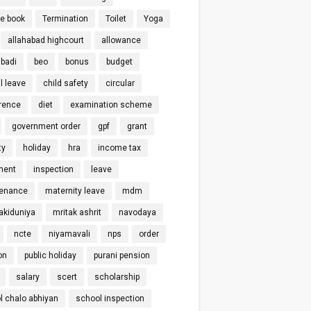
ce book
Termination
Toilet
Yoga
allahabad highcourt
allowance
badi
beo
bonus
budget
l leave
child safety
circular
rence
diet
examination scheme
government order
gpf
grant
ty
holiday
hra
income tax
ment
inspection
leave
enance
maternity leave
mdm
kiduniya
mritak ashrit
navodaya
ncte
niyamavali
nps
order
on
public holiday
purani pension
salary
scert
scholarship
l chalo abhiyan
school inspection