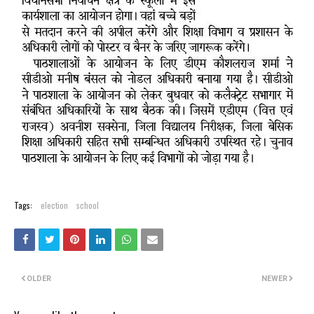
Tags:
election
school
OLDER
NEWER