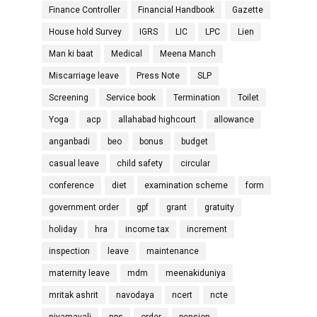
Finance Controller
Financial Handbook
Gazette
House hold Survey
IGRS
LIC
LPC
Lien
Man ki baat
Medical
Meena Manch
Miscarriage leave
Press Note
SLP
Screening
Service book
Termination
Toilet
Yoga
acp
allahabad highcourt
allowance
anganbadi
beo
bonus
budget
casual leave
child safety
circular
conference
diet
examination scheme
form
government order
gpf
grant
gratuity
holiday
hra
income tax
increment
inspection
leave
maintenance
maternity leave
mdm
meenakiduniya
mritak ashrit
navodaya
ncert
ncte