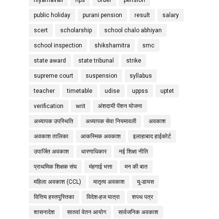
niyamavali
nps
order
pension
public holiday
purani pension
result
salary
scert
scholarship
school chalo abhiyan
school inspection
shikshamitra
smc
state award
state tribunal
strike
supreme court
suspension
syllabus
teacher
timetable
udise
uppss
uptet
verification
writ
अंशदायी पेंशन योजना
अध्यापक उपस्थिति
अध्यापक सेवा नियमावली
अवकाश
अवकाश तालिका
आकस्मिक अवकाश
इलाहाबाद हाईकोर्ट
उपार्जित अवकाश
धारणाधिकार
नई शिक्षा नीति
प्राथमिक शिक्षक संघ
मंहगाई भत्ता
मन की बात
महिला अवकाश (CCL)
मातृत्व अवकाश
यू-डायस
वित्तिय हस्तपुस्तिका
विदेश-हज यात्रा
शपथ पत्र
शासनादेश
सातवां वेतन आयोग
सार्वजनिक अवकाश