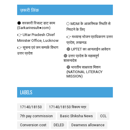
ज़रूरी लिंक
🌑 सरकारी रिजल्ट डाट काम
🌕 MDM के आकस्मिक स्थिति से
(Sarkariresult●com)
निपटने के लिए
👉 Uttar Pradesh Chief
👉 मध्यान्ह भोजन प्राधिकरण उत्तर
Minister Office, Lucknow
प्रदेश, लखनऊ
👉 सूचना एवं जन सम्पर्क विभाग
🔴 UPTET का आनलाईन आवेदन
उत्तर प्रदेश
🔴 उत्तर प्रदेश के महत्वपूर्ण
शासनादेश
🔵 भारतीय साक्षरता मिशन
(NATIONAL LITERACY
MISSION)
LABELS
17140/18150
17140/18150 विकल्प पत्र
7th pay commission
Basic Shiksha News
CCL
Conversion cost
DELED
Dearness allowance