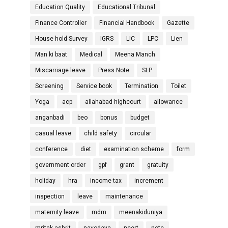
Education Quality
Educational Tribunal
Finance Controller
Financial Handbook
Gazette
House hold Survey
IGRS
LIC
LPC
Lien
Man ki baat
Medical
Meena Manch
Miscarriage leave
Press Note
SLP
Screening
Service book
Termination
Toilet
Yoga
acp
allahabad highcourt
allowance
anganbadi
beo
bonus
budget
casual leave
child safety
circular
conference
diet
examination scheme
form
government order
gpf
grant
gratuity
holiday
hra
income tax
increment
inspection
leave
maintenance
maternity leave
mdm
meenakiduniya