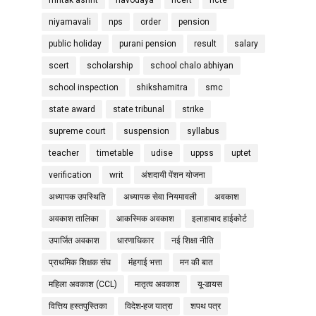
mritak ashrit
navodaya
ncert
ncte
niyamavali
nps
order
pension
public holiday
purani pension
result
salary
scert
scholarship
school chalo abhiyan
school inspection
shikshamitra
smc
state award
state tribunal
strike
supreme court
suspension
syllabus
teacher
timetable
udise
uppss
uptet
verification
writ
अंशदायी पेंशन योजना
अध्यापक उपस्थिति
अध्यापक सेवा नियमावली
अवकाश
अवकाश तालिका
आकस्मिक अवकाश
इलाहाबाद हाईकोर्ट
उपार्जित अवकाश
धारणाधिकार
नई शिक्षा नीति
प्राथमिक शिक्षक संघ
मंहगाई भत्ता
मन की बात
महिला अवकाश (CCL)
मातृत्व अवकाश
यू-डायस
वित्तिय हस्तपुस्तिका
विदेश-हज यात्रा
शपथ पत्र