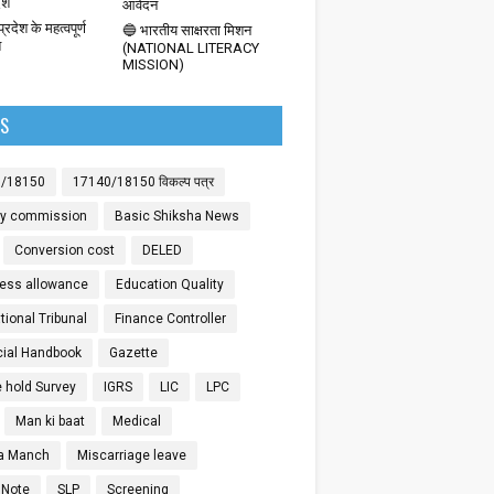
देश
आवेदन
्रदेश के महत्वपूर्ण
🔵 भारतीय साक्षरता मिशन
श
(NATIONAL LITERACY
MISSION)
LS
0/18150
17140/18150 विकल्प पत्र
ay commission
Basic Shiksha News
Conversion cost
DELED
ess allowance
Education Quality
ional Tribunal
Finance Controller
cial Handbook
Gazette
 hold Survey
IGRS
LIC
LPC
Man ki baat
Medical
a Manch
Miscarriage leave
 Note
SLP
Screening