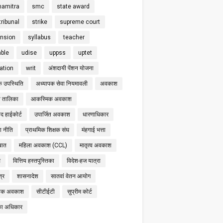
hamitra
smc
state award
tribunal
strike
supreme court
nsion
syllabus
teacher
able
udise
uppss
uptet
cation
writ
अंशदायी पेंशन योजना
क उपस्थिति
अध्यापक सेवा नियमावली
अवकाश
 तालिका
आकस्मिक अवकाश
द हाईकोर्ट
उपार्जित अवकाश
धारणाधिकार
षा नीति
प्राथमिक शिक्षक संघ
मंहगाई भत्ता
बात
महिला अवकाश (CCL)
मातृत्व अवकाश
स
वित्तिय हस्तपुस्तिका
विदेश-हज यात्रा
्र
शासनादेश
सातवां वेतन आयोग
निक अवकाश
सीटीईटी
सुप्रीम कोर्ट
का अधिकार