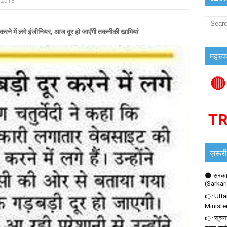
 2018
 में लगे इंजीनियर, आज दूर हो जाएँगी तकनीकी
खामियां
महत्त्व
🔴
T
ज़रूरी
🌑 सरकार
(Sarkar
👉 Utta
Ministe
👉 सूचना