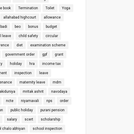
ce book
Termination
Toilet
Yoga
allahabad highcourt
allowance
badi
beo
bonus
budget
l leave
child safety
circular
rence
diet
examination scheme
government order
gpf
grant
ty
holiday
hra
income tax
ment
inspection
leave
enance
maternity leave
mdm
kiduniya
mritak ashrit
navodaya
ncte
niyamavali
nps
order
on
public holiday
purani pension
salary
scert
scholarship
l chalo abhiyan
school inspection