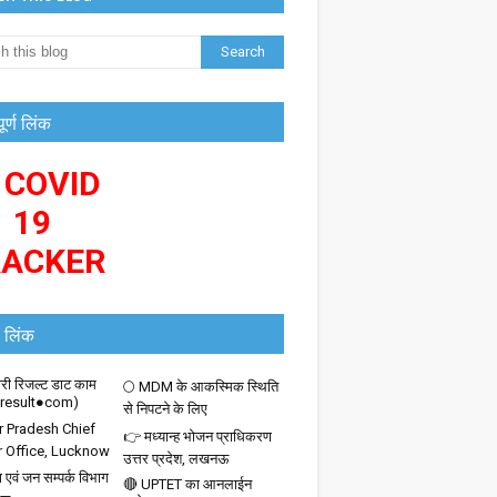
पूर्ण लिंक
 COVID
19
RACKER
 लिंक
ी रिजल्ट डाट काम
🌕 MDM के आकस्मिक स्थिति
iresult●com)
से निपटने के लिए
r Pradesh Chief
👉 मध्यान्ह भोजन प्राधिकरण
r Office, Lucknow
उत्तर प्रदेश, लखनऊ
 एवं जन सम्पर्क विभाग
🔴 UPTET का आनलाईन