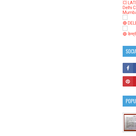
💥 LAT
Delhi 
Mumba
🔴 DELED
🔵 केन्द
SOCI
POPU