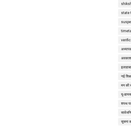
shiks
state 
suspe
timet
verifi
अध्याप
अवकाश
इलाहाबा
नई शिक्
मन की 
यू-डाय
शपथ पत
सार्वज
सूचना 