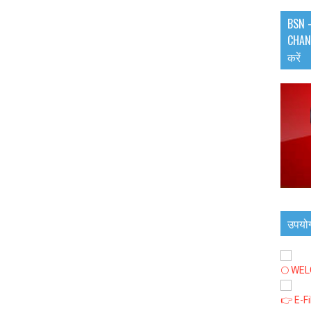
BSN -
CHANN
करें
उपयो
🌕 WE
👉 E-F