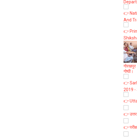
Depart
👉 Nat
And Tr
👉 Prim
Shiksh
गोरखपुर :
गोष्ठी।
👉 Sark
2019 -
👉 Utt
👉 उत्तर
👉 परीक्