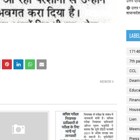
उत्तर प्र
🔴 उत्तर प
शासनादे
LABE
1714
7th p
CCL
Dearn
NEWER
Educat
Finan
House
Lien
Meen
Press