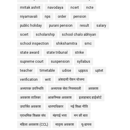
mritak ashrit
navodaya
ncert
ncte
niyamavali
nps
order
pension
public holiday
purani pension
result
salary
scert
scholarship
school chalo abhiyan
school inspection
shikshamitra
smc
state award
state tribunal
strike
supreme court
suspension
syllabus
teacher
timetable
udise
uppss
uptet
verification
writ
अंशदायी पेंशन योजना
अध्यापक उपस्थिति
अध्यापक सेवा नियमावली
अवकाश
अवकाश तालिका
आकस्मिक अवकाश
इलाहाबाद हाईकोर्ट
उपार्जित अवकाश
धारणाधिकार
नई शिक्षा नीति
प्राथमिक शिक्षक संघ
मंहगाई भत्ता
मन की बात
महिला अवकाश (CCL)
मातृत्व अवकाश
यू-डायस