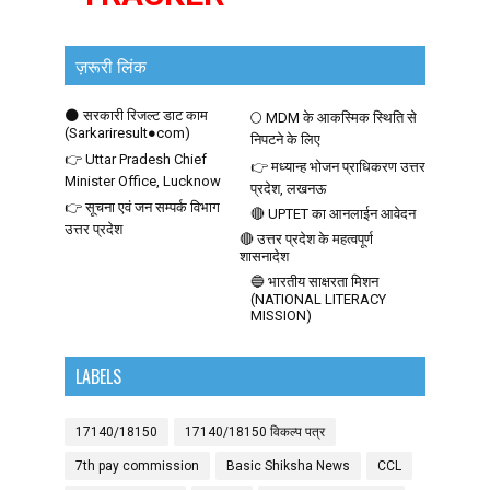
ज़रूरी लिंक
🌑 सरकारी रिजल्ट डाट काम
🌕 MDM के आकस्मिक स्थिति से
(Sarkariresult●com)
निपटने के लिए
👉 Uttar Pradesh Chief
👉 मध्यान्ह भोजन प्राधिकरण उत्तर
Minister Office, Lucknow
प्रदेश, लखनऊ
👉 सूचना एवं जन सम्पर्क विभाग
🔴 UPTET का आनलाईन आवेदन
उत्तर प्रदेश
🔴 उत्तर प्रदेश के महत्वपूर्ण
शासनादेश
🔵 भारतीय साक्षरता मिशन
(NATIONAL LITERACY
MISSION)
LABELS
17140/18150
17140/18150 विकल्प पत्र
7th pay commission
Basic Shiksha News
CCL