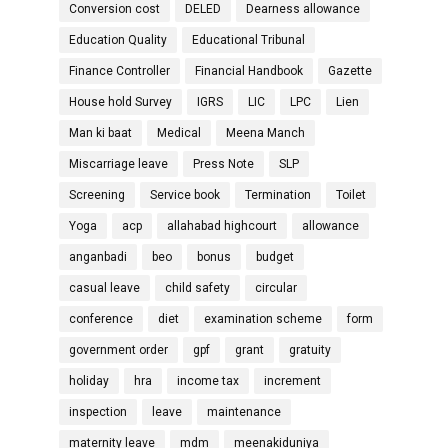
Conversion cost
DELED
Dearness allowance
Education Quality
Educational Tribunal
Finance Controller
Financial Handbook
Gazette
House hold Survey
IGRS
LIC
LPC
Lien
Man ki baat
Medical
Meena Manch
Miscarriage leave
Press Note
SLP
Screening
Service book
Termination
Toilet
Yoga
acp
allahabad highcourt
allowance
anganbadi
beo
bonus
budget
casual leave
child safety
circular
conference
diet
examination scheme
form
government order
gpf
grant
gratuity
holiday
hra
income tax
increment
inspection
leave
maintenance
maternity leave
mdm
meenakiduniya