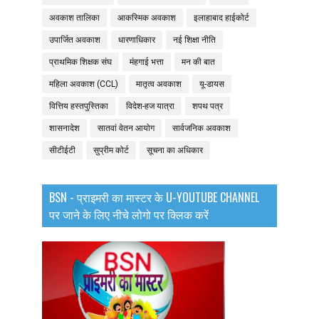
अवकाश तालिका
आकस्मिक अवकाश
इलाहाबाद हाईकोर्ट
उपार्जित अवकाश
धारणाधिकार
नई शिक्षा नीति
प्राथमिक शिक्षक संघ
मंहगाई भत्ता
मन की बात
महिला अवकाश (CCL)
मातृत्व अवकाश
यू-डायस
वित्तिय हस्तपुस्तिका
विदेश-हज यात्रा
शपथ पत्र
शासनादेश
सातवां वेतन आयोग
सार्वजनिक अवकाश
सीटीईटी
सुप्रीम कोर्ट
सूचना का अधिकार
BSN - प्राइमरी का मास्टर के U-YOUTUBE CHANNEL
पर जाने के लिए नीचे लोगो पर क्लिक करें