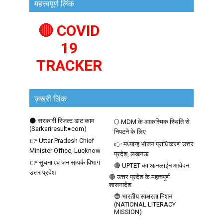
महत्त्वपूर्ण लिंक
🔴 COVID
19
TRACKER
ज़रूरी लिंक
🌑 सरकारी रिजल्ट डाट काम
🌕 MDM के आकस्मिक स्थिति से
(Sarkariresult●com)
निपटने के लिए
👉 Uttar Pradesh Chief
👉 मध्यान्ह भोजन प्राधिकरण उत्तर
Minister Office, Lucknow
प्रदेश, लखनऊ
👉 सूचना एवं जन सम्पर्क विभाग
🔴 UPTET का आनलाईन आवेदन
उत्तर प्रदेश
🔴 उत्तर प्रदेश के महत्वपूर्ण
शासनादेश
🔵 भारतीय साक्षरता मिशन
(NATIONAL LITERACY
MISSION)