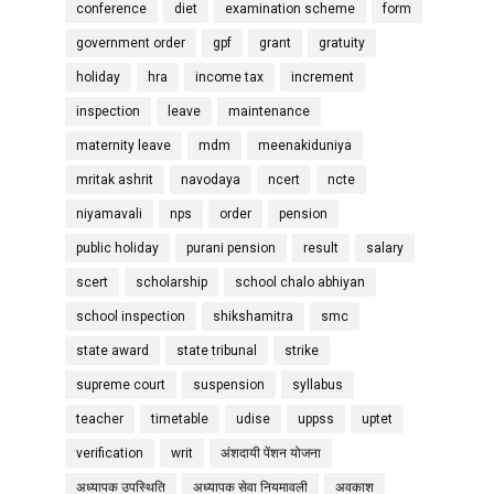
conference
diet
examination scheme
form
government order
gpf
grant
gratuity
holiday
hra
income tax
increment
inspection
leave
maintenance
maternity leave
mdm
meenakiduniya
mritak ashrit
navodaya
ncert
ncte
niyamavali
nps
order
pension
public holiday
purani pension
result
salary
scert
scholarship
school chalo abhiyan
school inspection
shikshamitra
smc
state award
state tribunal
strike
supreme court
suspension
syllabus
teacher
timetable
udise
uppss
uptet
verification
writ
अंशदायी पेंशन योजना
अध्यापक उपस्थिति
अध्यापक सेवा नियमावली
अवकाश