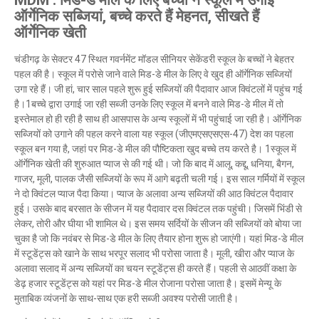
MDM : मिड-डे मील के लिए बच्चों ने स्कूल में उगाईं
ऑर्गेनिक सब्जियां, बच्चे करते हैं मेहनत, सीखते हैं
ऑर्गेनिक खेती
चंडीगढ़ के सेक्टर 47 स्थित गवर्नमेंट मॉडल सीनियर सेकेंडरी स्कूल के बच्चों ने बेहतर
पहल की है। स्कूल में परोसे जाने वाले मिड-डे मील के लिए वे खुद ही ऑर्गेनिक सब्जियों
उगा रहे हैं। जी हां, चार साल पहले शुरू हुई सब्जियों की पैदावार आज क्विंटलों में पहुंच गई
है।1बच्चे द्वारा उगाई जा रही सब्जी उनके लिए स्कूल में बनने वाले मिड-डे मील में तो
इस्तेमाल हो ही रही है साथ ही आसपास के अन्य स्कूलों में भी पहुंचाई जा रही है। ऑर्गेनिक
सब्जियों को उगाने की पहल करने वाला यह स्कूल (जीएमएसएसएस-47) देश का पहला
स्कूल बन गया है, जहां पर मिड-डे मील की पौष्टिकता खुद बच्चे तय करते है। 1स्कूल में
ऑर्गेनिक खेती की शुरुआत प्याज से की गई थी। जो कि बाद में आलू, कद्दू, धनिया, बैगन,
गाजर, मूली, पालक जैसी सब्जियों के रूप में आगे बढ़ती चली गई। इस साल गर्मियों में स्कूल
ने दो क्विंटल प्याज पैदा किया। प्याज के अलावा अन्य सब्जियों की आठ क्विंटल पैदावार
हुई। उसके बाद बरसात के सीजन में यह पैदावार दस क्विंटल तक पहुंची। जिसमें भिंडी से
लेकर, तोरी और घीया भी शामिल थे। इस समय सर्दियों के सीजन की सब्जियों को बोया जा
चुका है जो कि नवंबर से मिड-डे मील के लिए तैयार होना शुरू हो जाएंगी। यहां मिड-डे मील
में स्टूडेंट्स को खाने के साथ भरपूर सलाद भी परोसा जाता है। मूली, खीरा और प्याज के
अलावा सलाद में अन्य सब्जियों का चयन स्टूडेंट्स ही करते हैं। पहली से आठवीं कक्षा के
डेढ़ हजार स्टूडेंट्स को यहां पर मिड-डे मील रोजाना परोसा जाता है। इसमें मेन्यू के
मुताबिक व्यंजनों के साथ-साथ एक हरी सब्जी अवश्य परोसी जाती है।