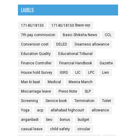
LABELS
17140/18150
17140/18150 विकल्प पत्र
7th pay commission
Basic Shiksha News
CCL
Conversion cost
DELED
Dearness allowance
Education Quality
Educational Tribunal
Finance Controller
Financial Handbook
Gazette
House hold Survey
IGRS
LIC
LPC
Lien
Man ki baat
Medical
Meena Manch
Miscarriage leave
Press Note
SLP
Screening
Service book
Termination
Toilet
Yoga
acp
allahabad highcourt
allowance
anganbadi
beo
bonus
budget
casual leave
child safety
circular