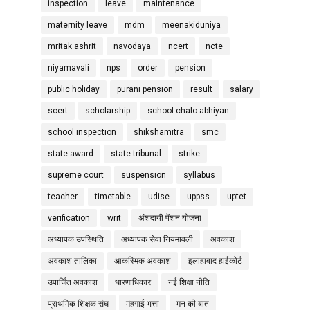
inspection
leave
maintenance
maternity leave
mdm
meenakiduniya
mritak ashrit
navodaya
ncert
ncte
niyamavali
nps
order
pension
public holiday
purani pension
result
salary
scert
scholarship
school chalo abhiyan
school inspection
shikshamitra
smc
state award
state tribunal
strike
supreme court
suspension
syllabus
teacher
timetable
udise
uppss
uptet
verification
writ
अंशदायी पेंशन योजना
अध्यापक उपस्थिति
अध्यापक सेवा नियमावली
अवकाश
अवकाश तालिका
आकस्मिक अवकाश
इलाहाबाद हाईकोर्ट
उपार्जित अवकाश
धारणाधिकार
नई शिक्षा नीति
प्राथमिक शिक्षक संघ
मंहगाई भत्ता
मन की बात