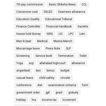
7th pay commission
Basic Shiksha News
CCL
Conversion cost
DELED
Dearness allowance
Education Quality
Educational Tribunal
Finance Controller
Financial Handbook
Gazette
House hold Survey
IGRS
LIC
LPC
Lien
Man ki baat
Medical
Meena Manch
Miscarriage leave
Press Note
SLP
Screening
Service book
Termination
Toilet
Yoga
acp
allahabad highcourt
allowance
anganbadi
beo
bonus
budget
casual leave
child safety
circular
conference
diet
examination scheme
form
government order
gpf
grant
gratuity
holiday
hra
income tax
increment