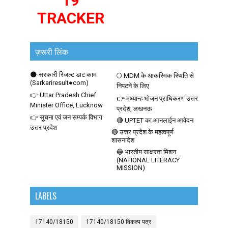
19
TRACKER
ज़रूरी लिंक
🌑 सरकारी रिजल्ट डाट काम
🌕 MDM के आकस्मिक स्थिति से
(Sarkariresult●com)
निपटने के लिए
👉 Uttar Pradesh Chief
👉 मध्यान्ह भोजन प्राधिकरण उत्तर
Minister Office, Lucknow
प्रदेश, लखनऊ
👉 सूचना एवं जन सम्पर्क विभाग
🔴 UPTET का आनलाईन आवेदन
उत्तर प्रदेश
🔴 उत्तर प्रदेश के महत्वपूर्ण
शासनादेश
🔵 भारतीय साक्षरता मिशन
(NATIONAL LITERACY
MISSION)
LABELS
17140/18150
17140/18150 विकल्प पत्र