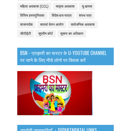
महिला अवकाश (CCL)
मातृत्व अवकाश
यू-डायस
वित्तिय हस्तपुस्तिका
विदेश-हज यात्रा
शपथ पत्र
शासनादेश
सातवां वेतन आयोग
सार्वजनिक अवकाश
सीटीईटी
सुप्रीम कोर्ट
सूचना का अधिकार
BSN - प्राइमरी का मास्टर के U-YOUTUBE CHANNEL
पर जाने के लिए नीचे लोगो पर क्लिक करें
उपयोगी जानकारियाँ । DEPARTMENTAL LINKS