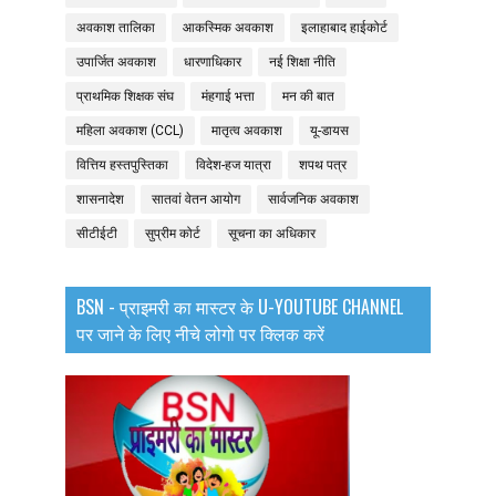
अवकाश तालिका
आकस्मिक अवकाश
इलाहाबाद हाईकोर्ट
उपार्जित अवकाश
धारणाधिकार
नई शिक्षा नीति
प्राथमिक शिक्षक संघ
मंहगाई भत्ता
मन की बात
महिला अवकाश (CCL)
मातृत्व अवकाश
यू-डायस
वित्तिय हस्तपुस्तिका
विदेश-हज यात्रा
शपथ पत्र
शासनादेश
सातवां वेतन आयोग
सार्वजनिक अवकाश
सीटीईटी
सुप्रीम कोर्ट
सूचना का अधिकार
BSN - प्राइमरी का मास्टर के U-YOUTUBE CHANNEL
पर जाने के लिए नीचे लोगो पर क्लिक करें