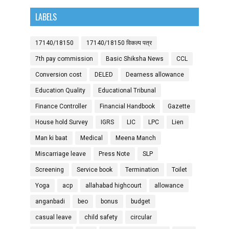
LABELS
17140/18150
17140/18150 विकल्प पत्र
7th pay commission
Basic Shiksha News
CCL
Conversion cost
DELED
Dearness allowance
Education Quality
Educational Tribunal
Finance Controller
Financial Handbook
Gazette
House hold Survey
IGRS
LIC
LPC
Lien
Man ki baat
Medical
Meena Manch
Miscarriage leave
Press Note
SLP
Screening
Service book
Termination
Toilet
Yoga
acp
allahabad highcourt
allowance
anganbadi
beo
bonus
budget
casual leave
child safety
circular