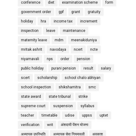
conference
diet
examination scheme
form
government order
gpf
grant
gratuity
holiday
hra
income tax
increment
inspection
leave
maintenance
maternity leave
mdm
meenakiduniya
mritak ashrit
navodaya
ncert
ncte
niyamavali
nps
order
pension
public holiday
purani pension
result
salary
scert
scholarship
school chalo abhiyan
school inspection
shikshamitra
smc
state award
state tribunal
strike
supreme court
suspension
syllabus
teacher
timetable
udise
uppss
uptet
verification
writ
अंशदायी पेंशन योजना
अध्यापक उपस्थिति
अध्यापक सेवा नियमावली
अवकाश