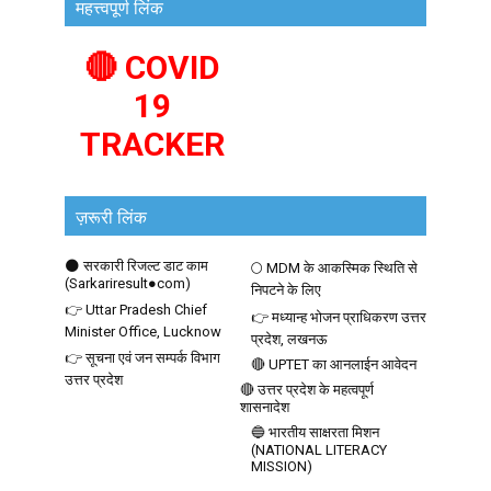
महत्त्वपूर्ण लिंक
🔴 COVID
19
TRACKER
ज़रूरी लिंक
🌑 सरकारी रिजल्ट डाट काम
🌕 MDM के आकस्मिक स्थिति से
(Sarkariresult●com)
निपटने के लिए
👉 Uttar Pradesh Chief
👉 मध्यान्ह भोजन प्राधिकरण उत्तर
Minister Office, Lucknow
प्रदेश, लखनऊ
👉 सूचना एवं जन सम्पर्क विभाग
🔴 UPTET का आनलाईन आवेदन
उत्तर प्रदेश
🔴 उत्तर प्रदेश के महत्वपूर्ण
शासनादेश
🔵 भारतीय साक्षरता मिशन
(NATIONAL LITERACY
MISSION)