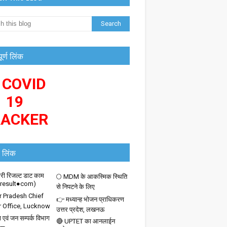
पूर्ण लिंक
 COVID
19
RACKER
 लिंक
ी रिजल्ट डाट काम
🌕 MDM के आकस्मिक स्थिति
iresult●com)
से निपटने के लिए
r Pradesh Chief
👉 मध्यान्ह भोजन प्राधिकरण
r Office, Lucknow
उत्तर प्रदेश, लखनऊ
 एवं जन सम्पर्क विभाग
🔴 UPTET का आनलाईन