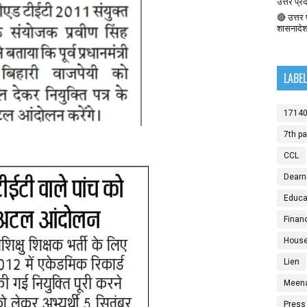
उत्तर प्र
🔴 उत्तर प
शासनादे
LABE
1714
7th p
CCL
Dearn
Educat
Finan
House
Lien
Meen
Press