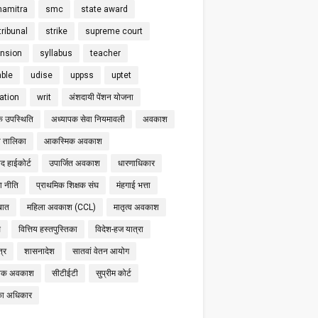
hamitra
smc
state award
tribunal
strike
supreme court
nsion
syllabus
teacher
able
udise
uppss
uptet
cation
writ
अंशदायी पेंशन योजना
क उपस्थिति
अध्यापक सेवा नियमावली
अवकाश
 तालिका
आकस्मिक अवकाश
द हाईकोर्ट
उपार्जित अवकाश
धारणाधिकार
षा नीति
प्राथमिक शिक्षक संघ
मंहगाई भत्ता
बात
महिला अवकाश (CCL)
मातृत्व अवकाश
स
वित्तिय हस्तपुस्तिका
विदेश-हज यात्रा
्र
शासनादेश
सातवां वेतन आयोग
निक अवकाश
सीटीईटी
सुप्रीम कोर्ट
का अधिकार