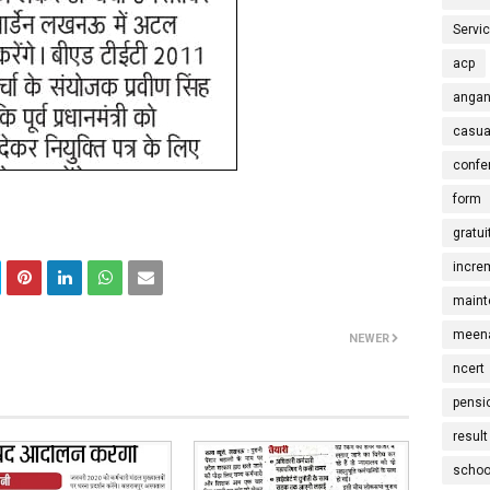
Servi
acp
angan
casua
confe
form
gratui
incre
maint
meena
NEWER
ncert
pensi
result
schoo