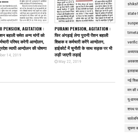
shiks
state 
suspe
I PENSION, AGITATION :
PURANI PENSION, AGITATION :
timet
ेंशन बहाली समेत अन्य मांगों को
फिर अंगड़ाई लेगा पुरानी पेंशन बहाली
्मचारी परिषद करेगी आन्दोलन,
शिक्षक व कर्मचारी करेंगे आन्दोलन,
verifi
्रदेश व्यापी आन्दोलन की घोषणा
हाईकोर्ट में चुनौती के साथ सड़क पर भी
अध्याप
लड़ी जाएगी लड़ाई
ber 14, 2019
अवकाश
May 22, 2019
इलाहाबा
नई शिक्
मन की 
यू-डाय
शपथ पत
सार्वज
सूचना 