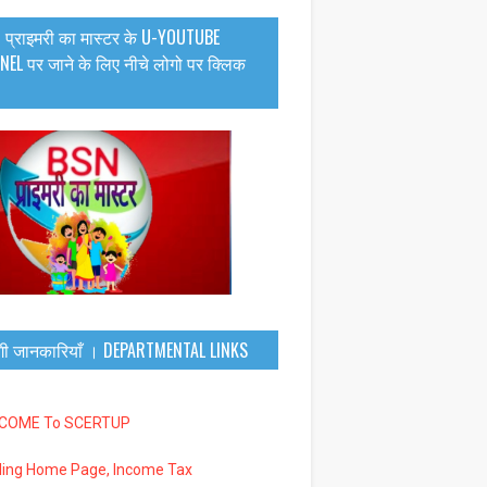
 प्राइमरी का मास्टर के U-YOUTUBE
EL पर जाने के लिए नीचे लोगो पर क्लिक
गी जानकारियाँ । DEPARTMENTAL LINKS
LCOME To SCERTUP
iling Home Page, Income Tax