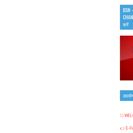
BSN -
CHANN
करें
उपयो
🌕 WE
👉 E-F