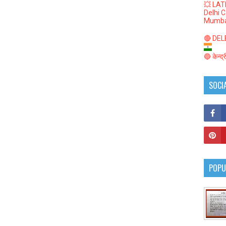
💥 LAT
Delhi 
Mumba
🔴 DELED
🔵 केन्द
SOCI
POPU