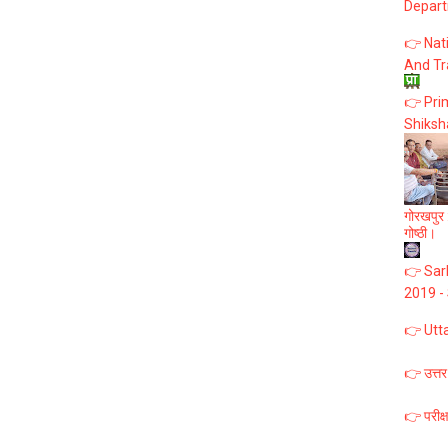
Depart
👉 Nat
And Tr
👉 Prim
Shiksh
गोरखपुर :
गोष्ठी।
👉 Sark
2019 -
👉 Utt
👉 उत्तर
👉 परीक्