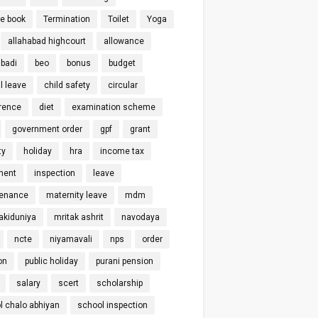
ce book
Termination
Toilet
Yoga
allahabad highcourt
allowance
badi
beo
bonus
budget
l leave
child safety
circular
rence
diet
examination scheme
government order
gpf
grant
ty
holiday
hra
income tax
ment
inspection
leave
enance
maternity leave
mdm
kiduniya
mritak ashrit
navodaya
ncte
niyamavali
nps
order
on
public holiday
purani pension
salary
scert
scholarship
l chalo abhiyan
school inspection