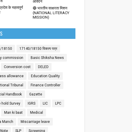
देश
आवेदन
्रदेश के महत्वपूर्ण
🔵 भारतीय साक्षरता मिशन
श
(NATIONAL LITERACY
MISSION)
LS
0/18150
17140/18150 विकल्प पत्र
ay commission
Basic Shiksha News
Conversion cost
DELED
ess allowance
Education Quality
ional Tribunal
Finance Controller
cial Handbook
Gazette
 hold Survey
IGRS
LIC
LPC
Man ki baat
Medical
a Manch
Miscarriage leave
 Note
SLP
Screening