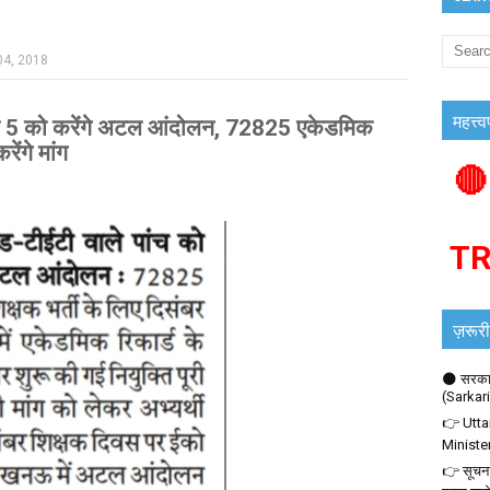
04, 2018
महत्त्व
े 5 को करेंगे अटल आंदोलन, 72825 एकेडमिक
ेंगे मांग
🔴
T
ज़रूरी
🌑 सरकार
(Sarkar
👉 Utta
Ministe
👉 सूचना