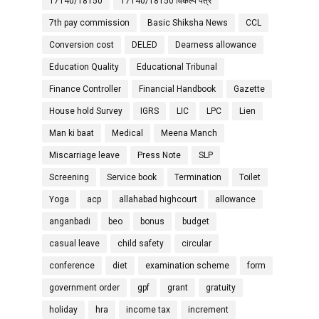
17140/18150
17140/18150 विकल्प पत्र
7th pay commission
Basic Shiksha News
CCL
Conversion cost
DELED
Dearness allowance
Education Quality
Educational Tribunal
Finance Controller
Financial Handbook
Gazette
House hold Survey
IGRS
LIC
LPC
Lien
Man ki baat
Medical
Meena Manch
Miscarriage leave
Press Note
SLP
Screening
Service book
Termination
Toilet
Yoga
acp
allahabad highcourt
allowance
anganbadi
beo
bonus
budget
casual leave
child safety
circular
conference
diet
examination scheme
form
government order
gpf
grant
gratuity
holiday
hra
income tax
increment