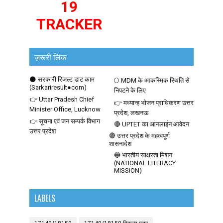
19
TRACKER
ज़रूरी लिंक
🌑 सरकारी रिजल्ट डाट काम
🌕 MDM के आकस्मिक स्थिति से
(Sarkariresult●com)
निपटने के लिए
👉 Uttar Pradesh Chief
👉 मध्यान्ह भोजन प्राधिकरण उत्तर
Minister Office, Lucknow
प्रदेश, लखनऊ
👉 सूचना एवं जन सम्पर्क विभाग
🔴 UPTET का आनलाईन आवेदन
उत्तर प्रदेश
🔴 उत्तर प्रदेश के महत्वपूर्ण
शासनादेश
🔵 भारतीय साक्षरता मिशन
(NATIONAL LITERACY
MISSION)
LABELS