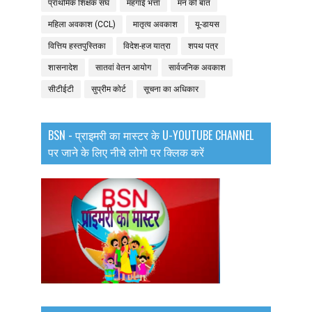
प्राथमिक शिक्षक संघ
मंहगाई भत्ता
मन की बात
महिला अवकाश (CCL)
मातृत्व अवकाश
यू-डायस
वित्तिय हस्तपुस्तिका
विदेश-हज यात्रा
शपथ पत्र
शासनादेश
सातवां वेतन आयोग
सार्वजनिक अवकाश
सीटीईटी
सुप्रीम कोर्ट
सूचना का अधिकार
BSN - प्राइमरी का मास्टर के U-YOUTUBE CHANNEL
पर जाने के लिए नीचे लोगो पर क्लिक करें