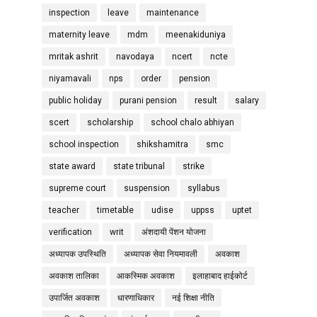
inspection
leave
maintenance
maternity leave
mdm
meenakiduniya
mritak ashrit
navodaya
ncert
ncte
niyamavali
nps
order
pension
public holiday
purani pension
result
salary
scert
scholarship
school chalo abhiyan
school inspection
shikshamitra
smc
state award
state tribunal
strike
supreme court
suspension
syllabus
teacher
timetable
udise
uppss
uptet
verification
writ
अंशदायी पेंशन योजना
अध्यापक उपस्थिति
अध्यापक सेवा नियमावली
अवकाश
अवकाश तालिका
आकस्मिक अवकाश
इलाहाबाद हाईकोर्ट
उपार्जित अवकाश
धारणाधिकार
नई शिक्षा नीति