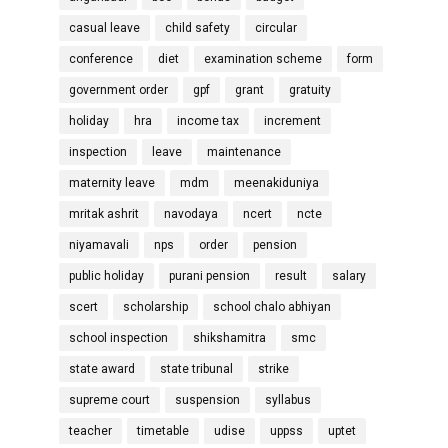
casual leave
child safety
circular
conference
diet
examination scheme
form
government order
gpf
grant
gratuity
holiday
hra
income tax
increment
inspection
leave
maintenance
maternity leave
mdm
meenakiduniya
mritak ashrit
navodaya
ncert
ncte
niyamavali
nps
order
pension
public holiday
purani pension
result
salary
scert
scholarship
school chalo abhiyan
school inspection
shikshamitra
smc
state award
state tribunal
strike
supreme court
suspension
syllabus
teacher
timetable
udise
uppss
uptet