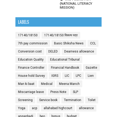
(NATIONAL LITERACY
MISSION)
LABELS
17140/18150
17140/18150 विकल्प पत्र
7th pay commission
Basic Shiksha News
CCL
Conversion cost
DELED
Dearness allowance
Education Quality
Educational Tribunal
Finance Controller
Financial Handbook
Gazette
House hold Survey
IGRS
LIC
LPC
Lien
Man ki baat
Medical
Meena Manch
Miscarriage leave
Press Note
SLP
Screening
Service book
Termination
Toilet
Yoga
acp
allahabad highcourt
allowance
anganbadi
beo
bonus
budget