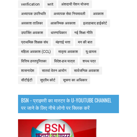
verification
writ
अंशदायी पेंशन योजना
अध्यापक उपस्थिति
अध्यापक सेवा नियमावली
अवकाश
अवकाश तालिका
आकस्मिक अवकाश
इलाहाबाद हाईकोर्ट
उपार्जित अवकाश
धारणाधिकार
नई शिक्षा नीति
प्राथमिक शिक्षक संघ
मंहगाई भत्ता
मन की बात
महिला अवकाश (CCL)
मातृत्व अवकाश
यू-डायस
वित्तिय हस्तपुस्तिका
विदेश-हज यात्रा
शपथ पत्र
शासनादेश
सातवां वेतन आयोग
सार्वजनिक अवकाश
सीटीईटी
सुप्रीम कोर्ट
सूचना का अधिकार
BSN - प्राइमरी का मास्टर के U-YOUTUBE CHANNEL
पर जाने के लिए नीचे लोगो पर क्लिक करें