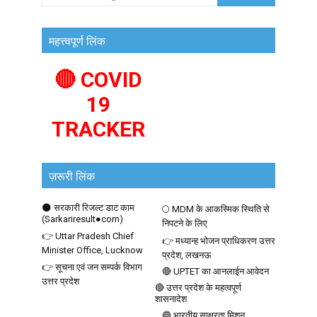
महत्त्वपूर्ण लिंक
🔴 COVID
19
TRACKER
ज़रूरी लिंक
🌑 सरकारी रिजल्ट डाट काम
🌕 MDM के आकस्मिक स्थिति से
(Sarkariresult●com)
निपटने के लिए
👉 Uttar Pradesh Chief
👉 मध्यान्ह भोजन प्राधिकरण उत्तर
Minister Office, Lucknow
प्रदेश, लखनऊ
👉 सूचना एवं जन सम्पर्क विभाग
🔴 UPTET का आनलाईन आवेदन
उत्तर प्रदेश
🔴 उत्तर प्रदेश के महत्वपूर्ण
शासनादेश
🔵 भारतीय साक्षरता मिशन