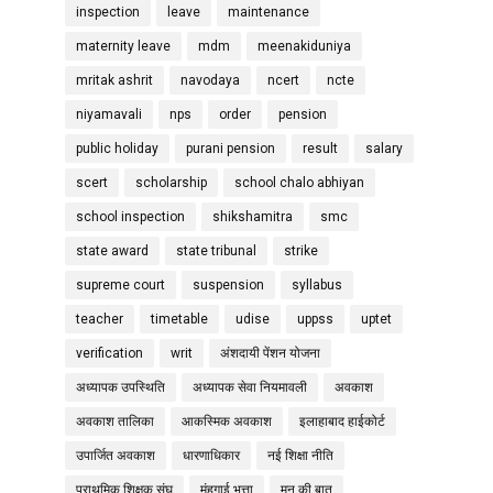
inspection
leave
maintenance
maternity leave
mdm
meenakiduniya
mritak ashrit
navodaya
ncert
ncte
niyamavali
nps
order
pension
public holiday
purani pension
result
salary
scert
scholarship
school chalo abhiyan
school inspection
shikshamitra
smc
state award
state tribunal
strike
supreme court
suspension
syllabus
teacher
timetable
udise
uppss
uptet
verification
writ
अंशदायी पेंशन योजना
अध्यापक उपस्थिति
अध्यापक सेवा नियमावली
अवकाश
अवकाश तालिका
आकस्मिक अवकाश
इलाहाबाद हाईकोर्ट
उपार्जित अवकाश
धारणाधिकार
नई शिक्षा नीति
प्राथमिक शिक्षक संघ
मंहगाई भत्ता
मन की बात