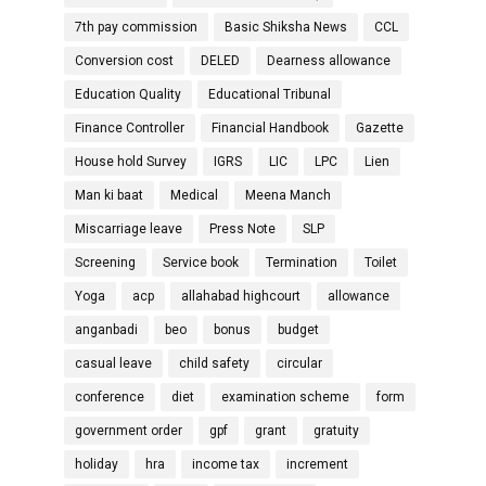
7th pay commission
Basic Shiksha News
CCL
Conversion cost
DELED
Dearness allowance
Education Quality
Educational Tribunal
Finance Controller
Financial Handbook
Gazette
House hold Survey
IGRS
LIC
LPC
Lien
Man ki baat
Medical
Meena Manch
Miscarriage leave
Press Note
SLP
Screening
Service book
Termination
Toilet
Yoga
acp
allahabad highcourt
allowance
anganbadi
beo
bonus
budget
casual leave
child safety
circular
conference
diet
examination scheme
form
government order
gpf
grant
gratuity
holiday
hra
income tax
increment