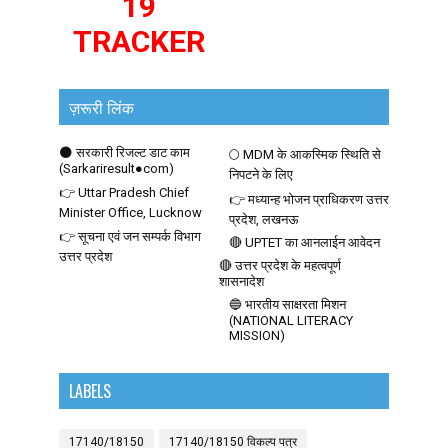
19
TRACKER
ज़रूरी लिंक
🌑 सरकारी रिजल्ट डाट काम
🌕 MDM के आकस्मिक स्थिति से
(Sarkariresult●com)
निपटने के लिए
👉 Uttar Pradesh Chief
👉 मध्यान्ह भोजन प्राधिकरण उत्तर
Minister Office, Lucknow
प्रदेश, लखनऊ
👉 सूचना एवं जन सम्पर्क विभाग
🔴 UPTET का आनलाईन आवेदन
उत्तर प्रदेश
🔴 उत्तर प्रदेश के महत्वपूर्ण
शासनादेश
🔵 भारतीय साक्षरता मिशन
(NATIONAL LITERACY
MISSION)
LABELS
17140/18150
17140/18150 विकल्प पत्र