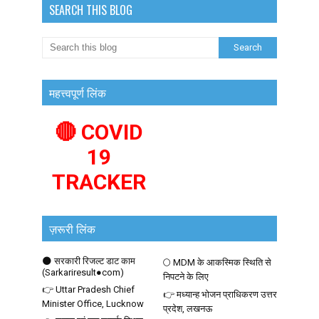
SEARCH THIS BLOG
महत्त्वपूर्ण लिंक
🔴 COVID
19
TRACKER
ज़रूरी लिंक
🌑 सरकारी रिजल्ट डाट काम
🌕 MDM के आकस्मिक स्थिति से
(Sarkariresult●com)
निपटने के लिए
👉 Uttar Pradesh Chief
👉 मध्यान्ह भोजन प्राधिकरण उत्तर
Minister Office, Lucknow
प्रदेश, लखनऊ