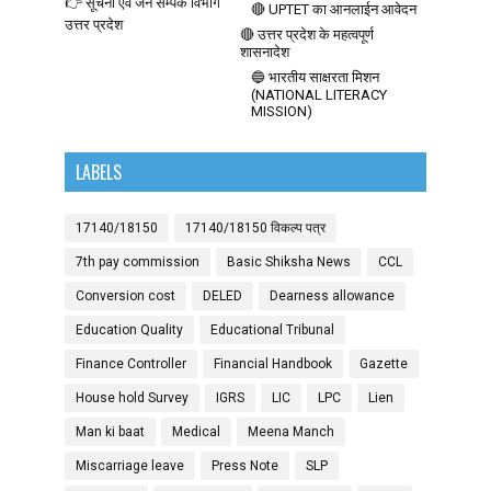
👉 सूचना एवं जन सम्पर्क विभाग
🔴 UPTET का आनलाईन आवेदन
उत्तर प्रदेश
🔴 उत्तर प्रदेश के महत्वपूर्ण
शासनादेश
🔵 भारतीय साक्षरता मिशन
(NATIONAL LITERACY
MISSION)
LABELS
17140/18150
17140/18150 विकल्प पत्र
7th pay commission
Basic Shiksha News
CCL
Conversion cost
DELED
Dearness allowance
Education Quality
Educational Tribunal
Finance Controller
Financial Handbook
Gazette
House hold Survey
IGRS
LIC
LPC
Lien
Man ki baat
Medical
Meena Manch
Miscarriage leave
Press Note
SLP