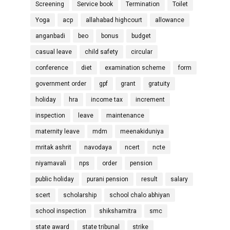
Screening
Service book
Termination
Toilet
Yoga
acp
allahabad highcourt
allowance
anganbadi
beo
bonus
budget
casual leave
child safety
circular
conference
diet
examination scheme
form
government order
gpf
grant
gratuity
holiday
hra
income tax
increment
inspection
leave
maintenance
maternity leave
mdm
meenakiduniya
mritak ashrit
navodaya
ncert
ncte
niyamavali
nps
order
pension
public holiday
purani pension
result
salary
scert
scholarship
school chalo abhiyan
school inspection
shikshamitra
smc
state award
state tribunal
strike