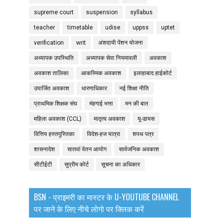
supreme court
suspension
syllabus
teacher
timetable
udise
uppss
uptet
verification
writ
अंशदायी पेंशन योजना
अध्यापक उपस्थिति
अध्यापक सेवा नियमावली
अवकाश
अवकाश तालिका
आकस्मिक अवकाश
इलाहाबाद हाईकोर्ट
उपार्जित अवकाश
धारणाधिकार
नई शिक्षा नीति
प्राथमिक शिक्षक संघ
मंहगाई भत्ता
मन की बात
महिला अवकाश (CCL)
मातृत्व अवकाश
यू-डायस
वित्तिय हस्तपुस्तिका
विदेश-हज यात्रा
शपथ पत्र
शासनादेश
सातवां वेतन आयोग
सार्वजनिक अवकाश
सीटीईटी
सुप्रीम कोर्ट
सूचना का अधिकार
BSN - प्राइमरी का मास्टर के U-YOUTUBE CHANNEL
पर जाने के लिए नीचे लोगो पर क्लिक करें