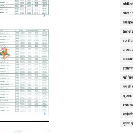
shiks
state 
suspe
timet
verifi
अध्याप
अवकाश
इलाहाबा
नई शिक्
मन की 
यू-डाय
शपथ पत
सार्वज
सूचना 