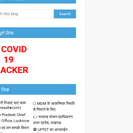
पूर्ण लिंक
 COVID
19
RACKER
 लिंक
ी रिजल्ट डाट काम
🌕 MDM के आकस्मिक स्थिति
iresult●com)
से निपटने के लिए
r Pradesh Chief
👉 मध्यान्ह भोजन प्राधिकरण
r Office, Lucknow
उत्तर प्रदेश, लखनऊ
 एवं जन सम्पर्क विभाग
🔴 UPTET का आनलाईन