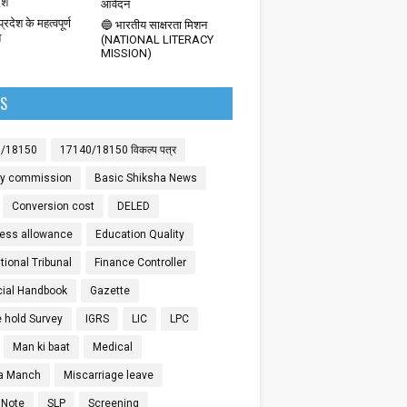
देश
आवेदन
्रदेश के महत्वपूर्ण
🔵 भारतीय साक्षरता मिशन
श
(NATIONAL LITERACY
MISSION)
LS
0/18150
17140/18150 विकल्प पत्र
ay commission
Basic Shiksha News
Conversion cost
DELED
ess allowance
Education Quality
ional Tribunal
Finance Controller
cial Handbook
Gazette
 hold Survey
IGRS
LIC
LPC
Man ki baat
Medical
a Manch
Miscarriage leave
 Note
SLP
Screening