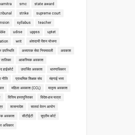
hamitra
smc
state award
tribunal
strike
supreme court
nsion
syllabus
teacher
able
udise
uppss
uptet
cation
writ
अंशदायी पेंशन योजना
क उपस्थिति
अध्यापक सेवा नियमावली
अवकाश
 तालिका
आकस्मिक अवकाश
द हाईकोर्ट
उपार्जित अवकाश
धारणाधिकार
षा नीति
प्राथमिक शिक्षक संघ
मंहगाई भत्ता
बात
महिला अवकाश (CCL)
मातृत्व अवकाश
स
वित्तिय हस्तपुस्तिका
विदेश-हज यात्रा
्र
शासनादेश
सातवां वेतन आयोग
निक अवकाश
सीटीईटी
सुप्रीम कोर्ट
का अधिकार