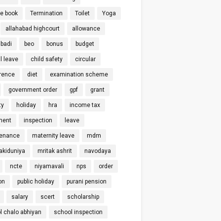
ce book
Termination
Toilet
Yoga
allahabad highcourt
allowance
badi
beo
bonus
budget
l leave
child safety
circular
rence
diet
examination scheme
government order
gpf
grant
ty
holiday
hra
income tax
ment
inspection
leave
enance
maternity leave
mdm
kiduniya
mritak ashrit
navodaya
ncte
niyamavali
nps
order
on
public holiday
purani pension
salary
scert
scholarship
l chalo abhiyan
school inspection