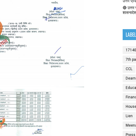
उत्तर प्र
🔴 उत्तर प
शासनादे
LABE
1714
7th p
CCL
Dearn
Educat
Finan
House
Lien
Meen
Press