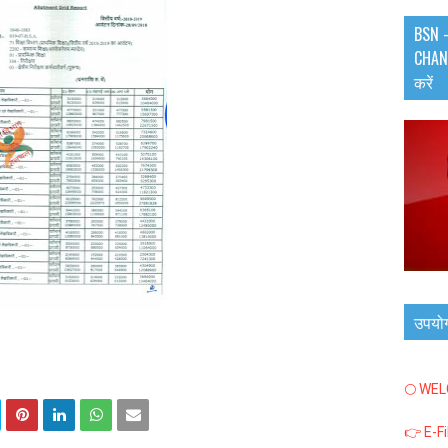
BSN -
CHANN
करें
उपयो
🌕 WE
👉 E-F