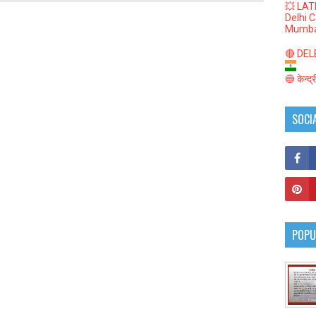
💥 LAT
Delhi 
Mumba
🔴 DELED
🔵 केन्द
SOCI
POPU