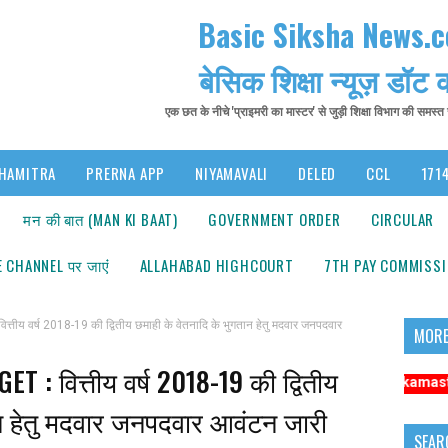
Basic Siksha News.
बेसिक शिक्षा न्यूज़ डॉट
एक छत के नीचे 'प्राइमरी का मास्टर' से जुड़ी शिक्षा विभाग की समस्
HAMITRA
PRERNA APP
NIYAMAVALI
DELED
CCL
1714
मन की बात (MAN KI BAAT)
GOVERNMENT ORDER
CIRCULAR
 CHANNEL पर जाएंं
ALLAHABAD HIGHCOURT
7TH PAY COMMISS
 वर्ष 2018-19 की द्वितीय छमाही के वेतनादि के भुगतान हेतु मदवार जनपदवार
MORE
 : वित्तीय वर्ष 2018-19 की द्वितीय
ना: अधिक संबंधित समाचारों के लिए कृपया https://www.primarykamaster.net पर क्ल
ान हेतु मदवार जनपदवार आवंटन जारी
SEAR