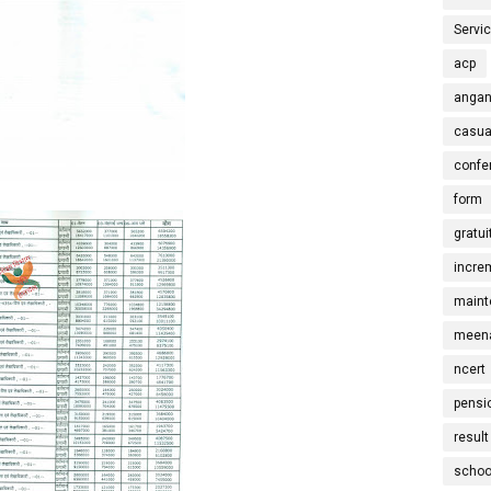
Servi
acp
angan
casua
confe
form
gratui
incre
maint
meena
ncert
pensi
result
schoo