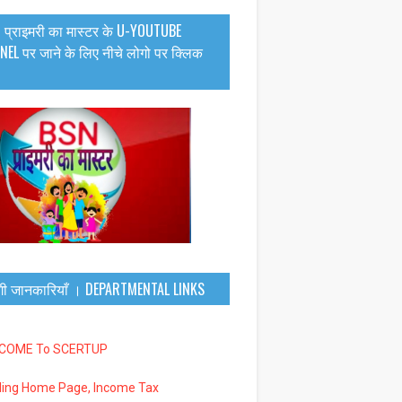
 प्राइमरी का मास्टर के U-YOUTUBE
EL पर जाने के लिए नीचे लोगो पर क्लिक
गी जानकारियाँ । DEPARTMENTAL LINKS
LCOME To SCERTUP
iling Home Page, Income Tax