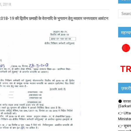
0, 2018
-19 की द्वितीय छमाही के वेतनादि के भुगतान हेतु मदवार जनपदवार आवंटन
महत्त्व
🔴
T
ज़रूरी
🌑 सरकार
(Sarkar
👉 Utta
Ministe
👉 सूचना