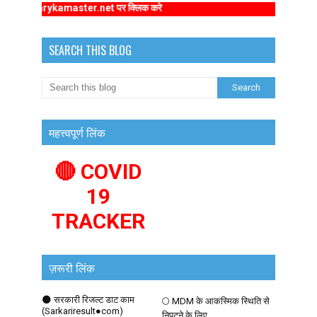
rimarykamaster.net पर क्लिक करे
SEARCH THIS BLOG
महत्त्वपूर्ण लिंक
🔴 COVID
19
TRACKER
ज़रूरी लिंक
🌑 सरकारी रिजल्ट डाट काम
🌕 MDM के आकस्मिक स्थिति से
(Sarkariresult●com)
निपटने के लिए