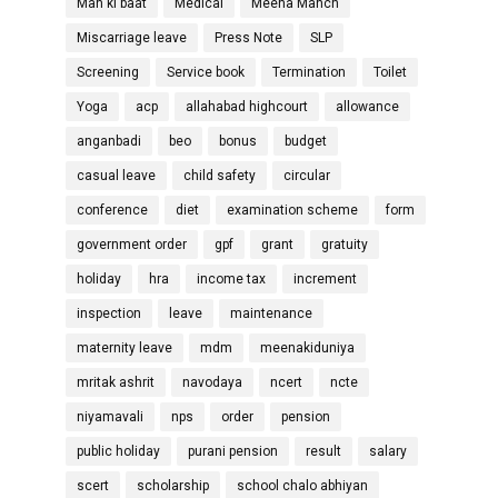
Man ki baat
Medical
Meena Manch
Miscarriage leave
Press Note
SLP
Screening
Service book
Termination
Toilet
Yoga
acp
allahabad highcourt
allowance
anganbadi
beo
bonus
budget
casual leave
child safety
circular
conference
diet
examination scheme
form
government order
gpf
grant
gratuity
holiday
hra
income tax
increment
inspection
leave
maintenance
maternity leave
mdm
meenakiduniya
mritak ashrit
navodaya
ncert
ncte
niyamavali
nps
order
pension
public holiday
purani pension
result
salary
scert
scholarship
school chalo abhiyan