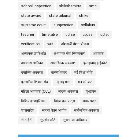
school inspection
shikshamitra
smc
state award
state tribunal
strike
supreme court
suspension
syllabus
teacher
timetable
udise
uppss
uptet
verification
writ
अंशदायी पेंशन योजना
अध्यापक उपस्थिति
अध्यापक सेवा नियमावली
अवकाश
अवकाश तालिका
आकस्मिक अवकाश
इलाहाबाद हाईकोर्ट
उपार्जित अवकाश
धारणाधिकार
नई शिक्षा नीति
प्राथमिक शिक्षक संघ
मंहगाई भत्ता
मन की बात
महिला अवकाश (CCL)
मातृत्व अवकाश
यू-डायस
वित्तिय हस्तपुस्तिका
विदेश-हज यात्रा
शपथ पत्र
शासनादेश
सातवां वेतन आयोग
सार्वजनिक अवकाश
सीटीईटी
सुप्रीम कोर्ट
सूचना का अधिकार