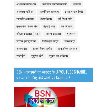
अध्यापक उपस्थिति
अध्यापक सेवा नियमावली
अवकाश
अवकाश तालिका
आकस्मिक अवकाश
इलाहाबाद हाईकोर्ट
उपार्जित अवकाश
धारणाधिकार
नई शिक्षा नीति
प्राथमिक शिक्षक संघ
मंहगाई भत्ता
मन की बात
महिला अवकाश (CCL)
मातृत्व अवकाश
यू-डायस
वित्तिय हस्तपुस्तिका
विदेश-हज यात्रा
शपथ पत्र
शासनादेश
सातवां वेतन आयोग
सार्वजनिक अवकाश
सीटीईटी
सुप्रीम कोर्ट
सूचना का अधिकार
BSN - प्राइमरी का मास्टर के U-YOUTUBE CHANNEL
पर जाने के लिए नीचे लोगो पर क्लिक करें