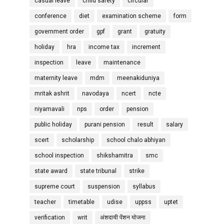
casual leave
child safety
circular
conference
diet
examination scheme
form
government order
gpf
grant
gratuity
holiday
hra
income tax
increment
inspection
leave
maintenance
maternity leave
mdm
meenakiduniya
mritak ashrit
navodaya
ncert
ncte
niyamavali
nps
order
pension
public holiday
purani pension
result
salary
scert
scholarship
school chalo abhiyan
school inspection
shikshamitra
smc
state award
state tribunal
strike
supreme court
suspension
syllabus
teacher
timetable
udise
uppss
uptet
verification
writ
अंशदायी पेंशन योजना