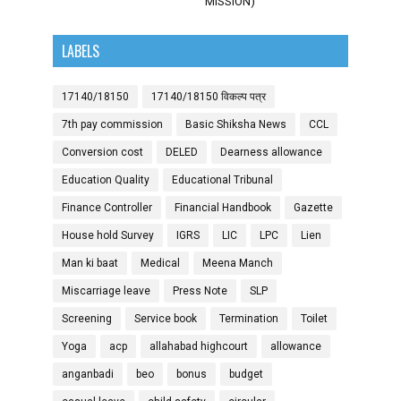
MISSION)
LABELS
17140/18150
17140/18150 विकल्प पत्र
7th pay commission
Basic Shiksha News
CCL
Conversion cost
DELED
Dearness allowance
Education Quality
Educational Tribunal
Finance Controller
Financial Handbook
Gazette
House hold Survey
IGRS
LIC
LPC
Lien
Man ki baat
Medical
Meena Manch
Miscarriage leave
Press Note
SLP
Screening
Service book
Termination
Toilet
Yoga
acp
allahabad highcourt
allowance
anganbadi
beo
bonus
budget