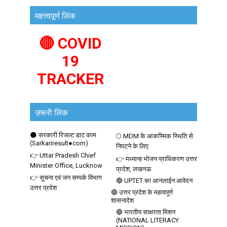
महत्त्वपूर्ण लिंक
🔴 COVID
19
TRACKER
ज़रूरी लिंक
🌑 सरकारी रिजल्ट डाट काम
🌕 MDM के आकस्मिक स्थिति से
(Sarkariresult●com)
निपटने के लिए
👉 Uttar Pradesh Chief
👉 मध्यान्ह भोजन प्राधिकरण उत्तर
Minister Office, Lucknow
प्रदेश, लखनऊ
👉 सूचना एवं जन सम्पर्क विभाग
🔴 UPTET का आनलाईन आवेदन
उत्तर प्रदेश
🔴 उत्तर प्रदेश के महत्वपूर्ण
शासनादेश
🔵 भारतीय साक्षरता मिशन
(NATIONAL LITERACY