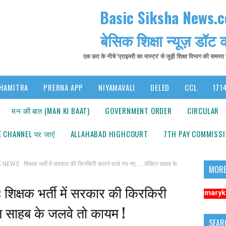
Basic Siksha News.
बेसिक शिक्षा न्यूज़ डॉट
एक छत के नीचे 'प्राइमरी का मास्टर' से जुड़ी शिक्षा विभाग की समस्
HAMITRA
PRERNA APP
NIYAMAVALI
DELED
CCL
1714
मन की बात (MAN KI BAAT)
GOVERNMENT ORDER
CIRCULAR
 CHANNEL पर जाएंं
ALLAHABAD HIGHCOURT
7TH PAY COMMISS
S : शिक्षक भर्ती में सरकार की किरकिरी कराने वाले नप गए......लेकिन साहब के
MORE
क्षक भर्ती में सरकार की किरकिरी
सूचना: अधिक संबंधित समाचारों के लिए कृपया https://www.primarykamaster.net
िन साहब के जलवे तो कायम !
SEAR