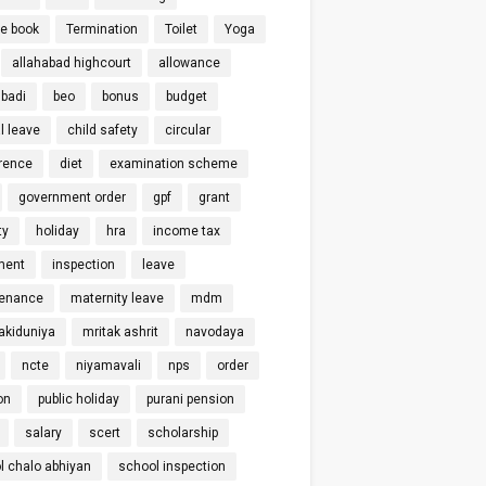
ce book
Termination
Toilet
Yoga
allahabad highcourt
allowance
badi
beo
bonus
budget
l leave
child safety
circular
rence
diet
examination scheme
government order
gpf
grant
ty
holiday
hra
income tax
ment
inspection
leave
enance
maternity leave
mdm
kiduniya
mritak ashrit
navodaya
ncte
niyamavali
nps
order
on
public holiday
purani pension
salary
scert
scholarship
l chalo abhiyan
school inspection