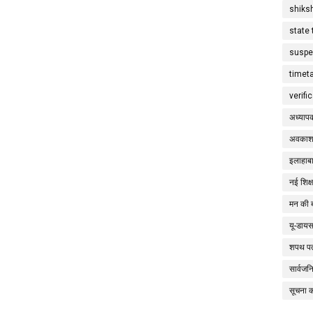
shiks
state 
suspe
timet
verifi
अध्याप
अवकाश
इलाहाबा
नई शिक्
मन की 
यू-डाय
शपथ पत
सार्वज
सूचना 