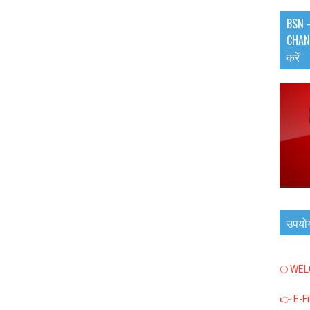
BSN -
CHANN
करें
उपयो
🌕 WE
👉 E-F