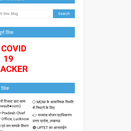
पूर्ण लिंक
 COVID
19
RACKER
 लिंक
ी रिजल्ट डाट काम
🌕 MDM के आकस्मिक स्थिति
iresult●com)
से निपटने के लिए
r Pradesh Chief
👉 मध्यान्ह भोजन प्राधिकरण
r Office, Lucknow
उत्तर प्रदेश, लखनऊ
 एवं जन सम्पर्क विभाग
🔴 UPTET का आनलाईन