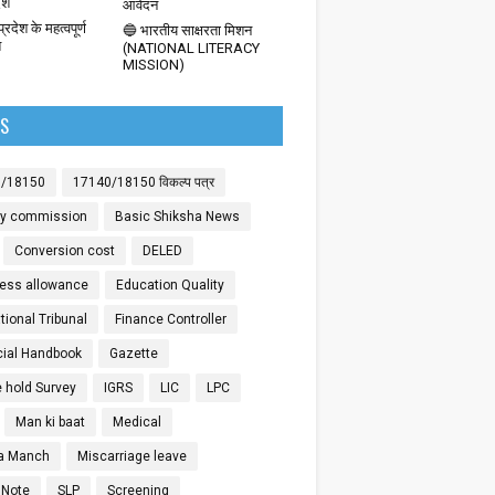
देश
आवेदन
्रदेश के महत्वपूर्ण
🔵 भारतीय साक्षरता मिशन
श
(NATIONAL LITERACY
MISSION)
LS
0/18150
17140/18150 विकल्प पत्र
ay commission
Basic Shiksha News
Conversion cost
DELED
ess allowance
Education Quality
ional Tribunal
Finance Controller
cial Handbook
Gazette
 hold Survey
IGRS
LIC
LPC
Man ki baat
Medical
a Manch
Miscarriage leave
 Note
SLP
Screening