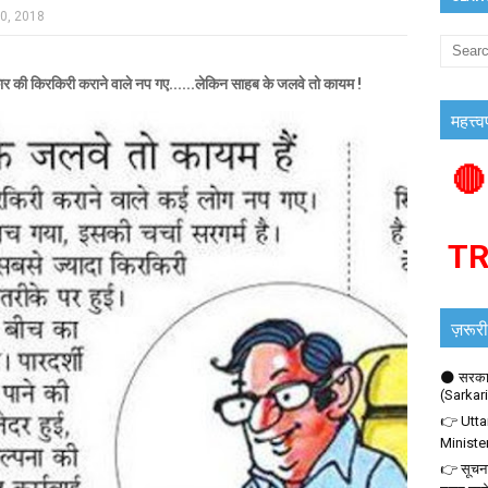
0, 2018
ी किरकिरी कराने वाले नप गए......लेकिन साहब के जलवे तो कायम !
महत्त्व
🔴
T
ज़रूरी
🌑 सरकार
(Sarkar
👉 Utta
Ministe
👉 सूचना