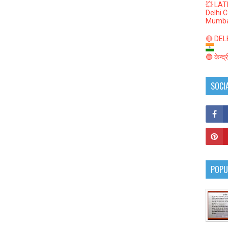
💥 LAT
Delhi 
Mumba
🔴 DELED
🔵 केन्द
SOCI
POPU