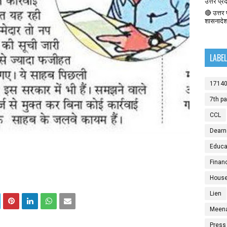
उत्तर प्र
🔴 उत्तर प
शासनादे
LABE
1714
7th p
CCL
Dearn
Educat
Finan
House
Lien
Meen
Press