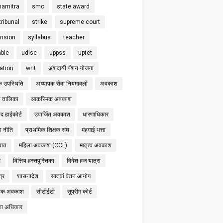
hamitra
smc
state award
tribunal
strike
supreme court
nsion
syllabus
teacher
able
udise
uppss
uptet
cation
writ
अंशदायी पेंशन योजना
क उपस्थिति
अध्यापक सेवा नियमावली
अवकाश
 तालिका
आकस्मिक अवकाश
द हाईकोर्ट
उपार्जित अवकाश
धारणाधिकार
षा नीति
प्राथमिक शिक्षक संघ
मंहगाई भत्ता
बात
महिला अवकाश (CCL)
मातृत्व अवकाश
स
वित्तिय हस्तपुस्तिका
विदेश-हज यात्रा
्र
शासनादेश
सातवां वेतन आयोग
निक अवकाश
सीटीईटी
सुप्रीम कोर्ट
का अधिकार