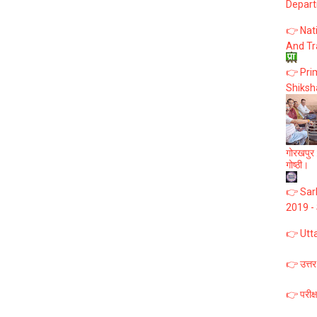
Depart
👉 Nat
And Tr
👉 Prim
Shiksh
गोरखपुर :
गोष्ठी।
👉 Sark
2019 -
👉 Utt
👉 उत्तर
👉 परीक्