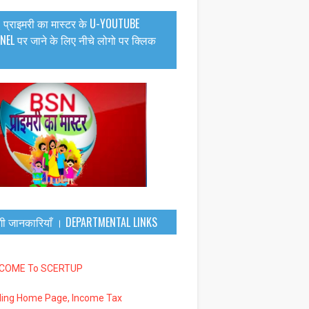
 प्राइमरी का मास्टर के U-YOUTUBE
EL पर जाने के लिए नीचे लोगो पर क्लिक
गी जानकारियाँ । DEPARTMENTAL LINKS
LCOME To SCERTUP
iling Home Page, Income Tax