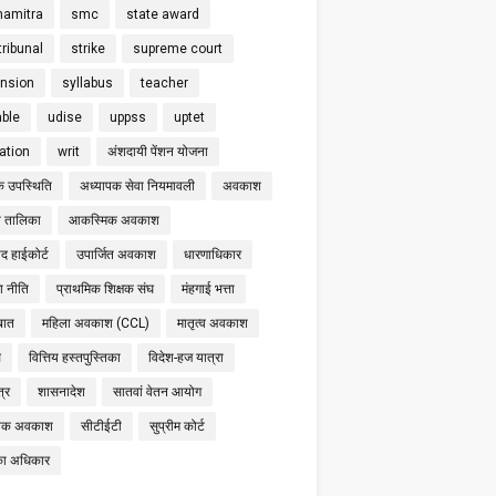
hamitra
smc
state award
tribunal
strike
supreme court
nsion
syllabus
teacher
able
udise
uppss
uptet
cation
writ
अंशदायी पेंशन योजना
क उपस्थिति
अध्यापक सेवा नियमावली
अवकाश
 तालिका
आकस्मिक अवकाश
द हाईकोर्ट
उपार्जित अवकाश
धारणाधिकार
षा नीति
प्राथमिक शिक्षक संघ
मंहगाई भत्ता
बात
महिला अवकाश (CCL)
मातृत्व अवकाश
स
वित्तिय हस्तपुस्तिका
विदेश-हज यात्रा
्र
शासनादेश
सातवां वेतन आयोग
निक अवकाश
सीटीईटी
सुप्रीम कोर्ट
का अधिकार