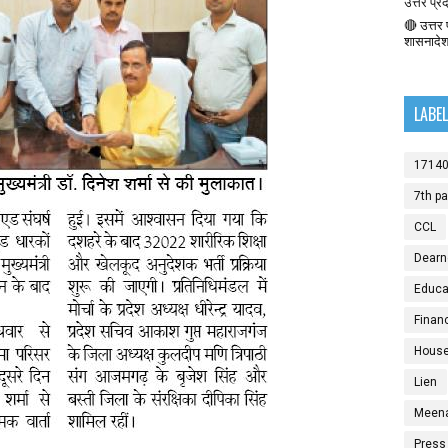
उत्तर प्र
🔴 उत्तर प
शासनादे
LABE
1714
7th p
CCL
Dearn
Educat
Finan
House
Lien
Meen
Press