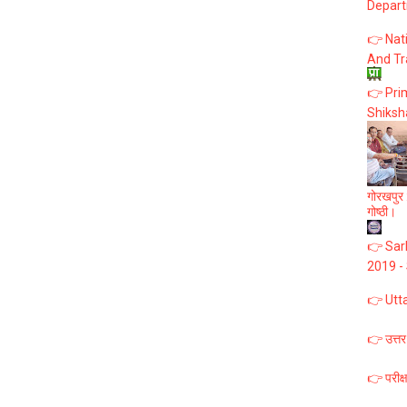
Depart
👉 Nat
And Tr
👉 Prim
Shiksh
गोरखपुर :
गोष्ठी।
👉 Sark
2019 -
👉 Utt
👉 उत्तर
👉 परीक्