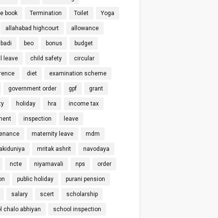
ce book
Termination
Toilet
Yoga
allahabad highcourt
allowance
badi
beo
bonus
budget
l leave
child safety
circular
rence
diet
examination scheme
government order
gpf
grant
ty
holiday
hra
income tax
ment
inspection
leave
enance
maternity leave
mdm
kiduniya
mritak ashrit
navodaya
ncte
niyamavali
nps
order
on
public holiday
purani pension
salary
scert
scholarship
l chalo abhiyan
school inspection