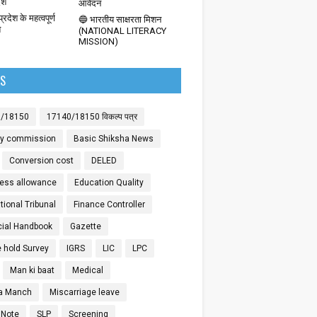
देश
आवेदन
्रदेश के महत्वपूर्ण
🔵 भारतीय साक्षरता मिशन
श
(NATIONAL LITERACY
MISSION)
LS
0/18150
17140/18150 विकल्प पत्र
ay commission
Basic Shiksha News
Conversion cost
DELED
ess allowance
Education Quality
ional Tribunal
Finance Controller
cial Handbook
Gazette
 hold Survey
IGRS
LIC
LPC
Man ki baat
Medical
a Manch
Miscarriage leave
 Note
SLP
Screening