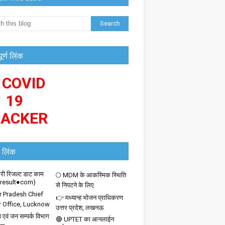
पूर्ण लिंक
 COVID
19
RACKER
 लिंक
ी रिजल्ट डाट काम
🌕 MDM के आकस्मिक स्थिति
iresult●com)
से निपटने के लिए
r Pradesh Chief
👉 मध्यान्ह भोजन प्राधिकरण
r Office, Lucknow
उत्तर प्रदेश, लखनऊ
 एवं जन सम्पर्क विभाग
🔴 UPTET का आनलाईन