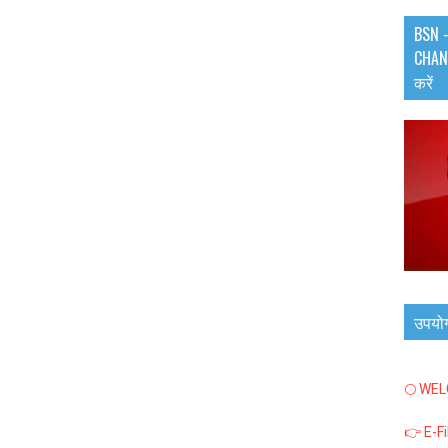
BSN -
CHANN
करें
उपयो
🌕 WE
👉 E-F