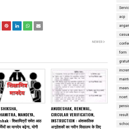
Servi
acp
angan
casua
NEWER
confe
form
gratui
incre
maint
meena
ncert
pensi
 SHIKSHA,
ANUDESHAK, RENEWAL,
HAMITRA, MANDEYA,
CIRCULAR VERIFICATION,
result
ak : शिक्षामित्रों समेत आठ
INSTRUCTION : अंशकालिक
schoo
ियों का मानदेय बढ़ेगा, योगी
अनुदेशकों का नवीन विद्यालय के लिए