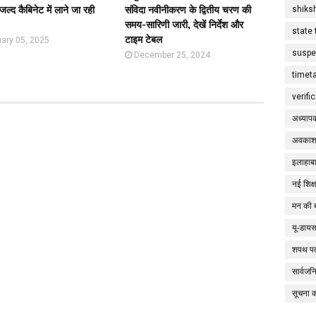
ल्द कैबिनेट में लाने जा रही
संविदा नवीनीकरण के द्वितीय चरण की
shiks
समय-सारिणी जारी, देखें निर्देश और
state 
टाइम टेबल
ary 05, 2025
suspe
December 25, 2024
timet
verifi
अध्याप
अवकाश
इलाहाबा
नई शिक्
मन की 
यू-डाय
शपथ पत
सार्वज
सूचना 