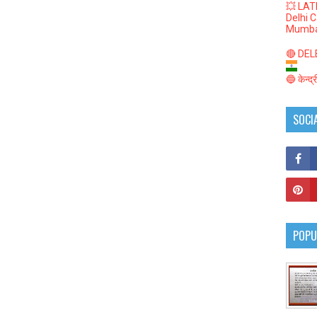
💥 LAT
Delhi 
Mumba
🔴 DELED
🔵 केन्द
SOCI
POPU