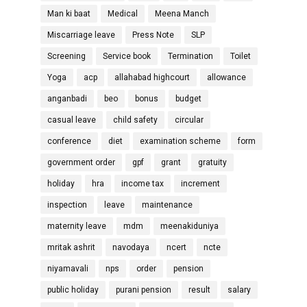
Man ki baat
Medical
Meena Manch
Miscarriage leave
Press Note
SLP
Screening
Service book
Termination
Toilet
Yoga
acp
allahabad highcourt
allowance
anganbadi
beo
bonus
budget
casual leave
child safety
circular
conference
diet
examination scheme
form
government order
gpf
grant
gratuity
holiday
hra
income tax
increment
inspection
leave
maintenance
maternity leave
mdm
meenakiduniya
mritak ashrit
navodaya
ncert
ncte
niyamavali
nps
order
pension
public holiday
purani pension
result
salary