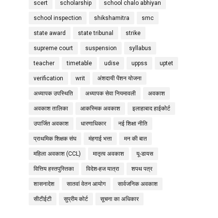
scert
scholarship
school chalo abhiyan
school inspection
shikshamitra
smc
state award
state tribunal
strike
supreme court
suspension
syllabus
teacher
timetable
udise
uppss
uptet
verification
writ
अंशदायी पेंशन योजना
अध्यापक उपस्थिति
अध्यापक सेवा नियमावली
अवकाश
अवकाश तालिका
आकस्मिक अवकाश
इलाहाबाद हाईकोर्ट
उपार्जित अवकाश
धारणाधिकार
नई शिक्षा नीति
प्राथमिक शिक्षक संघ
मंहगाई भत्ता
मन की बात
महिला अवकाश (CCL)
मातृत्व अवकाश
यू-डायस
वित्तिय हस्तपुस्तिका
विदेश-हज यात्रा
शपथ पत्र
शासनादेश
सातवां वेतन आयोग
सार्वजनिक अवकाश
सीटीईटी
सुप्रीम कोर्ट
सूचना का अधिकार