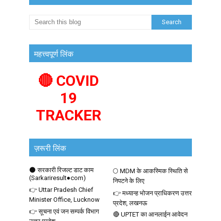
महत्त्वपूर्ण लिंक
🔴 COVID
19
TRACKER
ज़रूरी लिंक
🌑 सरकारी रिजल्ट डाट काम
🌕 MDM के आकस्मिक स्थिति से
(Sarkariresult●com)
निपटने के लिए
👉 Uttar Pradesh Chief
👉 मध्यान्ह भोजन प्राधिकरण उत्तर
Minister Office, Lucknow
प्रदेश, लखनऊ
👉 सूचना एवं जन सम्पर्क विभाग
🔴 UPTET का आनलाईन आवेदन