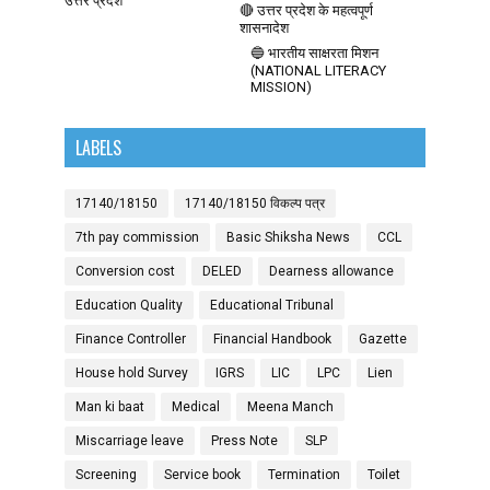
उत्तर प्रदेश
🔴 उत्तर प्रदेश के महत्वपूर्ण
शासनादेश
🔵 भारतीय साक्षरता मिशन
(NATIONAL LITERACY
MISSION)
LABELS
17140/18150
17140/18150 विकल्प पत्र
7th pay commission
Basic Shiksha News
CCL
Conversion cost
DELED
Dearness allowance
Education Quality
Educational Tribunal
Finance Controller
Financial Handbook
Gazette
House hold Survey
IGRS
LIC
LPC
Lien
Man ki baat
Medical
Meena Manch
Miscarriage leave
Press Note
SLP
Screening
Service book
Termination
Toilet