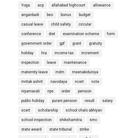
Yoga
acp
allahabad highcourt
allowance
anganbadi
beo
bonus
budget
casual leave
child safety
circular
conference
diet
examination scheme
form
government order
gpf
grant
gratuity
holiday
hra
income tax
increment
inspection
leave
maintenance
maternity leave
mdm
meenakiduniya
mritak ashrit
navodaya
ncert
ncte
niyamavali
nps
order
pension
public holiday
purani pension
result
salary
scert
scholarship
school chalo abhiyan
school inspection
shikshamitra
smc
state award
state tribunal
strike