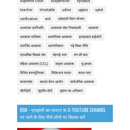
supreme court
suspension
syllabus
teacher
timetable
udise
uppss
uptet
verification
writ
अंशदायी पेंशन योजना
अध्यापक उपस्थिति
अध्यापक सेवा नियमावली
अवकाश
अवकाश तालिका
आकस्मिक अवकाश
इलाहाबाद हाईकोर्ट
उपार्जित अवकाश
धारणाधिकार
नई शिक्षा नीति
प्राथमिक शिक्षक संघ
मंहगाई भत्ता
मन की बात
महिला अवकाश (CCL)
मातृत्व अवकाश
यू-डायस
वित्तिय हस्तपुस्तिका
विदेश-हज यात्रा
शपथ पत्र
शासनादेश
सातवां वेतन आयोग
सार्वजनिक अवकाश
सीटीईटी
सुप्रीम कोर्ट
सूचना का अधिकार
BSN - प्राइमरी का मास्टर के U-YOUTUBE CHANNEL
पर जाने के लिए नीचे लोगो पर क्लिक करें