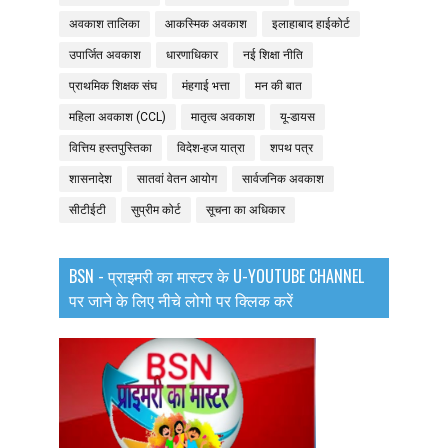
अवकाश तालिका
आकस्मिक अवकाश
इलाहाबाद हाईकोर्ट
उपार्जित अवकाश
धारणाधिकार
नई शिक्षा नीति
प्राथमिक शिक्षक संघ
मंहगाई भत्ता
मन की बात
महिला अवकाश (CCL)
मातृत्व अवकाश
यू-डायस
वित्तिय हस्तपुस्तिका
विदेश-हज यात्रा
शपथ पत्र
शासनादेश
सातवां वेतन आयोग
सार्वजनिक अवकाश
सीटीईटी
सुप्रीम कोर्ट
सूचना का अधिकार
BSN - प्राइमरी का मास्टर के U-YOUTUBE CHANNEL
पर जाने के लिए नीचे लोगो पर क्लिक करें