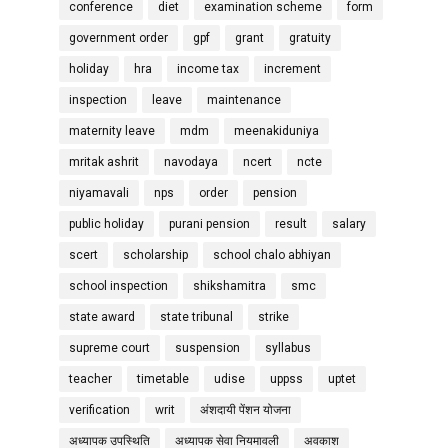
conference
diet
examination scheme
form
government order
gpf
grant
gratuity
holiday
hra
income tax
increment
inspection
leave
maintenance
maternity leave
mdm
meenakiduniya
mritak ashrit
navodaya
ncert
ncte
niyamavali
nps
order
pension
public holiday
purani pension
result
salary
scert
scholarship
school chalo abhiyan
school inspection
shikshamitra
smc
state award
state tribunal
strike
supreme court
suspension
syllabus
teacher
timetable
udise
uppss
uptet
verification
writ
अंशदायी पेंशन योजना
अध्यापक उपस्थिति
अध्यापक सेवा नियमावली
अवकाश