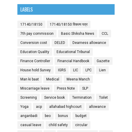
LABELS
17140/18150
17140/18150 विकल्प पत्र
7th pay commission
Basic Shiksha News
CCL
Conversion cost
DELED
Dearness allowance
Education Quality
Educational Tribunal
Finance Controller
Financial Handbook
Gazette
House hold Survey
IGRS
LIC
LPC
Lien
Man ki baat
Medical
Meena Manch
Miscarriage leave
Press Note
SLP
Screening
Service book
Termination
Toilet
Yoga
acp
allahabad highcourt
allowance
anganbadi
beo
bonus
budget
casual leave
child safety
circular