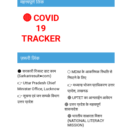
महत्त्वपूर्ण लिंक
🔴 COVID
19
TRACKER
ज़रूरी लिंक
🌑 सरकारी रिजल्ट डाट काम
🌕 MDM के आकस्मिक स्थिति से
(Sarkariresult●com)
निपटने के लिए
👉 Uttar Pradesh Chief
👉 मध्यान्ह भोजन प्राधिकरण उत्तर
Minister Office, Lucknow
प्रदेश, लखनऊ
👉 सूचना एवं जन सम्पर्क विभाग
🔴 UPTET का आनलाईन आवेदन
उत्तर प्रदेश
🔴 उत्तर प्रदेश के महत्वपूर्ण
शासनादेश
🔵 भारतीय साक्षरता मिशन
(NATIONAL LITERACY
MISSION)