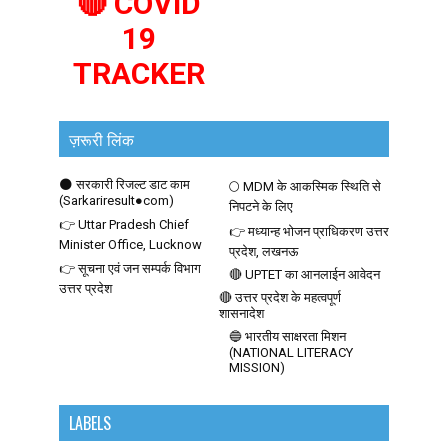
🔴 COVID
19
TRACKER
ज़रूरी लिंक
🌑 सरकारी रिजल्ट डाट काम
🌕 MDM के आकस्मिक स्थिति से
(Sarkariresult●com)
निपटने के लिए
👉 Uttar Pradesh Chief
👉 मध्यान्ह भोजन प्राधिकरण उत्तर
Minister Office, Lucknow
प्रदेश, लखनऊ
👉 सूचना एवं जन सम्पर्क विभाग
🔴 UPTET का आनलाईन आवेदन
उत्तर प्रदेश
🔴 उत्तर प्रदेश के महत्वपूर्ण
शासनादेश
🔵 भारतीय साक्षरता मिशन
(NATIONAL LITERACY
MISSION)
LABELS