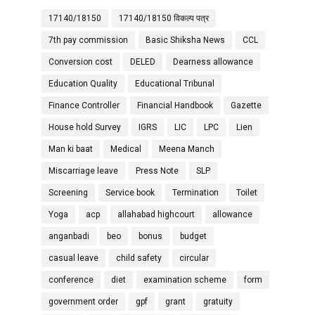
17140/18150
17140/18150 विकल्प पत्र
7th pay commission
Basic Shiksha News
CCL
Conversion cost
DELED
Dearness allowance
Education Quality
Educational Tribunal
Finance Controller
Financial Handbook
Gazette
House hold Survey
IGRS
LIC
LPC
Lien
Man ki baat
Medical
Meena Manch
Miscarriage leave
Press Note
SLP
Screening
Service book
Termination
Toilet
Yoga
acp
allahabad highcourt
allowance
anganbadi
beo
bonus
budget
casual leave
child safety
circular
conference
diet
examination scheme
form
government order
gpf
grant
gratuity