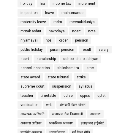
holiday
hra
income tax
increment
inspection
leave
maintenance
maternity leave
mdm
meenakiduniya
mritak ashrit
navodaya
ncert
ncte
niyamavali
nps
order
pension
public holiday
purani pension
result
salary
scert
scholarship
school chalo abhiyan
school inspection
shikshamitra
smc
state award
state tribunal
strike
supreme court
suspension
syllabus
teacher
timetable
udise
uppss
uptet
verification
writ
अंशदायी पेंशन योजना
अध्यापक उपस्थिति
अध्यापक सेवा नियमावली
अवकाश
अवकाश तालिका
आकस्मिक अवकाश
इलाहाबाद हाईकोर्ट
उपार्जित अवकाश
धारणाधिकार
नई शिक्षा नीति