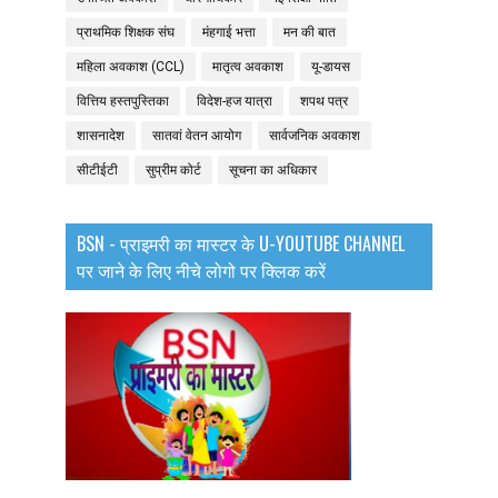
प्राथमिक शिक्षक संघ
मंहगाई भत्ता
मन की बात
महिला अवकाश (CCL)
मातृत्व अवकाश
यू-डायस
वित्तिय हस्तपुस्तिका
विदेश-हज यात्रा
शपथ पत्र
शासनादेश
सातवां वेतन आयोग
सार्वजनिक अवकाश
सीटीईटी
सुप्रीम कोर्ट
सूचना का अधिकार
BSN - प्राइमरी का मास्टर के U-YOUTUBE CHANNEL
पर जाने के लिए नीचे लोगो पर क्लिक करें