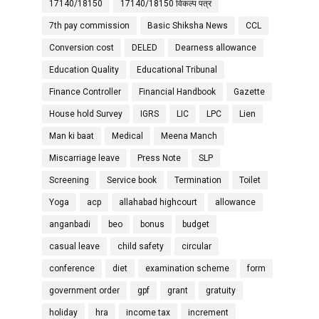
17140/18150
17140/18150 विकल्प पत्र
7th pay commission
Basic Shiksha News
CCL
Conversion cost
DELED
Dearness allowance
Education Quality
Educational Tribunal
Finance Controller
Financial Handbook
Gazette
House hold Survey
IGRS
LIC
LPC
Lien
Man ki baat
Medical
Meena Manch
Miscarriage leave
Press Note
SLP
Screening
Service book
Termination
Toilet
Yoga
acp
allahabad highcourt
allowance
anganbadi
beo
bonus
budget
casual leave
child safety
circular
conference
diet
examination scheme
form
government order
gpf
grant
gratuity
holiday
hra
income tax
increment