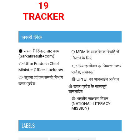
19
TRACKER
ज़रूरी लिंक
🌑 सरकारी रिजल्ट डाट काम
🌕 MDM के आकस्मिक स्थिति से
(Sarkariresult●com)
निपटने के लिए
👉 Uttar Pradesh Chief
👉 मध्यान्ह भोजन प्राधिकरण उत्तर
Minister Office, Lucknow
प्रदेश, लखनऊ
👉 सूचना एवं जन सम्पर्क विभाग
🔴 UPTET का आनलाईन आवेदन
उत्तर प्रदेश
🔴 उत्तर प्रदेश के महत्वपूर्ण
शासनादेश
🔵 भारतीय साक्षरता मिशन
(NATIONAL LITERACY
MISSION)
LABELS