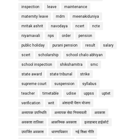
inspection
leave
maintenance
maternity leave
mdm
meenakiduniya
mritak ashrit
navodaya
ncert
ncte
niyamavali
nps
order
pension
public holiday
purani pension
result
salary
scert
scholarship
school chalo abhiyan
school inspection
shikshamitra
smc
state award
state tribunal
strike
supreme court
suspension
syllabus
teacher
timetable
udise
uppss
uptet
verification
writ
अंशदायी पेंशन योजना
अध्यापक उपस्थिति
अध्यापक सेवा नियमावली
अवकाश
अवकाश तालिका
आकस्मिक अवकाश
इलाहाबाद हाईकोर्ट
उपार्जित अवकाश
धारणाधिकार
नई शिक्षा नीति