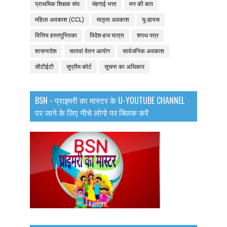
प्राथमिक शिक्षक संघ
मंहगाई भत्ता
मन की बात
महिला अवकाश (CCL)
मातृत्व अवकाश
यू-डायस
वित्तिय हस्तपुस्तिका
विदेश-हज यात्रा
शपथ पत्र
शासनादेश
सातवां वेतन आयोग
सार्वजनिक अवकाश
सीटीईटी
सुप्रीम कोर्ट
सूचना का अधिकार
BSN - प्राइमरी का मास्टर के U-YOUTUBE CHANNEL
पर जाने के लिए नीचे लोगो पर क्लिक करें