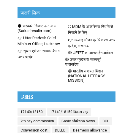
ज़रूरी लिंक
🌑 सरकारी रिजल्ट डाट काम
🌕 MDM के आकस्मिक स्थिति से
(Sarkariresult●com)
निपटने के लिए
👉 Uttar Pradesh Chief
👉 मध्यान्ह भोजन प्राधिकरण उत्तर
Minister Office, Lucknow
प्रदेश, लखनऊ
👉 सूचना एवं जन सम्पर्क विभाग
🔴 UPTET का आनलाईन आवेदन
उत्तर प्रदेश
🔴 उत्तर प्रदेश के महत्वपूर्ण
शासनादेश
🔵 भारतीय साक्षरता मिशन
(NATIONAL LITERACY
MISSION)
LABELS
17140/18150
17140/18150 विकल्प पत्र
7th pay commission
Basic Shiksha News
CCL
Conversion cost
DELED
Dearness allowance