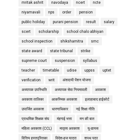
mritak ashrit
navodaya
ncert
ncte
niyamavali
nps
order
pension
public holiday
purani pension
result
salary
scert
scholarship
school chalo abhiyan
school inspection
shikshamitra
smc
state award
state tribunal
strike
supreme court
suspension
syllabus
teacher
timetable
udise
uppss
uptet
verification
writ
अंशदायी पेंशन योजना
अध्यापक उपस्थिति
अध्यापक सेवा नियमावली
अवकाश
अवकाश तालिका
आकस्मिक अवकाश
इलाहाबाद हाईकोर्ट
उपार्जित अवकाश
धारणाधिकार
नई शिक्षा नीति
प्राथमिक शिक्षक संघ
मंहगाई भत्ता
मन की बात
महिला अवकाश (CCL)
मातृत्व अवकाश
यू-डायस
वित्तिय हस्तपुस्तिका
विदेश-हज यात्रा
शपथ पत्र