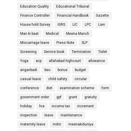
Education Quality
Educational Tribunal
Finance Controller
Financial Handbook
Gazette
House hold Survey
IGRS
LIC
LPC
Lien
Man ki baat
Medical
Meena Manch
Miscarriage leave
Press Note
SLP
Screening
Service book
Termination
Toilet
Yoga
acp
allahabad highcourt
allowance
anganbadi
beo
bonus
budget
casual leave
child safety
circular
conference
diet
examination scheme
form
government order
gpf
grant
gratuity
holiday
hra
income tax
increment
inspection
leave
maintenance
maternity leave
mdm
meenakiduniya