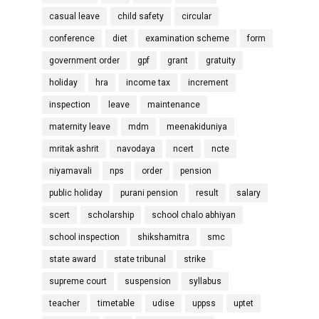
casual leave
child safety
circular
conference
diet
examination scheme
form
government order
gpf
grant
gratuity
holiday
hra
income tax
increment
inspection
leave
maintenance
maternity leave
mdm
meenakiduniya
mritak ashrit
navodaya
ncert
ncte
niyamavali
nps
order
pension
public holiday
purani pension
result
salary
scert
scholarship
school chalo abhiyan
school inspection
shikshamitra
smc
state award
state tribunal
strike
supreme court
suspension
syllabus
teacher
timetable
udise
uppss
uptet