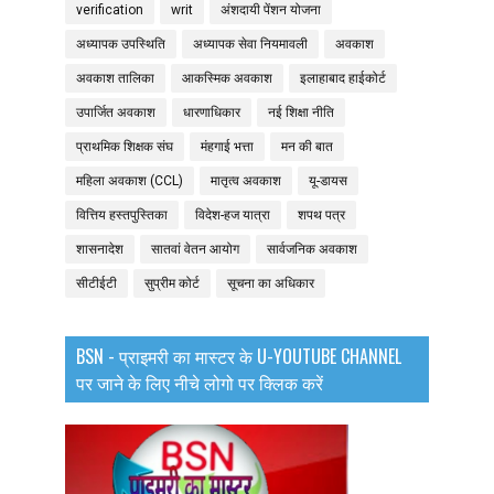
verification
writ
अंशदायी पेंशन योजना
अध्यापक उपस्थिति
अध्यापक सेवा नियमावली
अवकाश
अवकाश तालिका
आकस्मिक अवकाश
इलाहाबाद हाईकोर्ट
उपार्जित अवकाश
धारणाधिकार
नई शिक्षा नीति
प्राथमिक शिक्षक संघ
मंहगाई भत्ता
मन की बात
महिला अवकाश (CCL)
मातृत्व अवकाश
यू-डायस
वित्तिय हस्तपुस्तिका
विदेश-हज यात्रा
शपथ पत्र
शासनादेश
सातवां वेतन आयोग
सार्वजनिक अवकाश
सीटीईटी
सुप्रीम कोर्ट
सूचना का अधिकार
BSN - प्राइमरी का मास्टर के U-YOUTUBE CHANNEL
पर जाने के लिए नीचे लोगो पर क्लिक करें