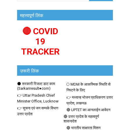
महत्त्वपूर्ण लिंक
🔴 COVID
19
TRACKER
ज़रूरी लिंक
🌑 सरकारी रिजल्ट डाट काम
🌕 MDM के आकस्मिक स्थिति से
(Sarkariresult●com)
निपटने के लिए
👉 Uttar Pradesh Chief
👉 मध्यान्ह भोजन प्राधिकरण उत्तर
Minister Office, Lucknow
प्रदेश, लखनऊ
👉 सूचना एवं जन सम्पर्क विभाग
🔴 UPTET का आनलाईन आवेदन
उत्तर प्रदेश
🔴 उत्तर प्रदेश के महत्वपूर्ण
शासनादेश
🔵 भारतीय साक्षरता मिशन