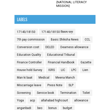
(NATIONAL LITERACY
MISSION)
LABELS
17140/18150
17140/18150 विकल्प पत्र
7th pay commission
Basic Shiksha News
CCL
Conversion cost
DELED
Dearness allowance
Education Quality
Educational Tribunal
Finance Controller
Financial Handbook
Gazette
House hold Survey
IGRS
LIC
LPC
Lien
Man ki baat
Medical
Meena Manch
Miscarriage leave
Press Note
SLP
Screening
Service book
Termination
Toilet
Yoga
acp
allahabad highcourt
allowance
anganbadi
beo
bonus
budget