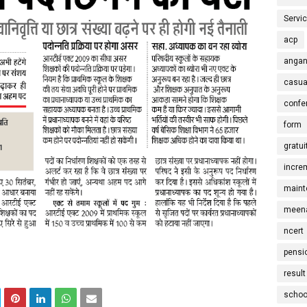
Servi
acp
angan
casua
confe
form
gratui
incre
maint
meena
ncert
pensi
result
schoo