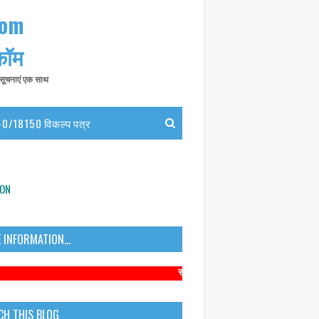
com
 कॉम
त सूचनाएं एक साथ
0/18150 विकल्प पत्र
ION
 INFORMATION...
सूचना: अधिक संबंधित समाचारों के लिए कृपया htt
CH THIS BLOG