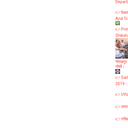
Depart
👉 Nat
And Tr
👉 Prim
Shiksh
गोरखपुर :
गोष्ठी।
👉 Sark
2019 -
👉 Utt
👉 उत्तर
👉 परीक्