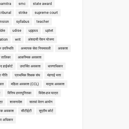
hamitra
smc
state award
tribunal
strike
supreme court
nsion
syllabus
teacher
able
udise
uppss
uptet
cation
writ
अंशदायी पेंशन योजना
क उपस्थिति
अध्यापक सेवा नियमावली
अवकाश
 तालिका
आकस्मिक अवकाश
द हाईकोर्ट
उपार्जित अवकाश
धारणाधिकार
षा नीति
प्राथमिक शिक्षक संघ
मंहगाई भत्ता
बात
महिला अवकाश (CCL)
मातृत्व अवकाश
स
वित्तिय हस्तपुस्तिका
विदेश-हज यात्रा
्र
शासनादेश
सातवां वेतन आयोग
निक अवकाश
सीटीईटी
सुप्रीम कोर्ट
का अधिकार