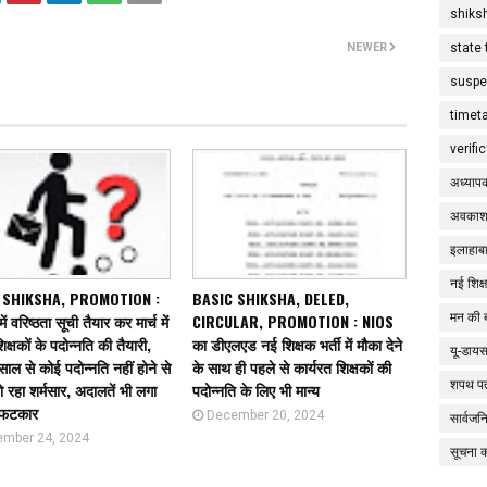
shiks
NEWER
state 
suspe
timet
verifi
अध्याप
अवकाश
इलाहाबा
नई शिक्
 SHIKSHA, PROMOTION :
BASIC SHIKSHA, DELED,
ं वरिष्ठता सूची तैयार कर मार्च में
CIRCULAR, PROMOTION : NIOS
मन की 
क्षकों के पदोन्नति की तैयारी,
का डीएलएड नई शिक्षक भर्ती में मौका देने
यू-डाय
साल से कोई पदोन्नति नहीं होने से
के साथ ही पहले से कार्यरत शिक्षकों की
शपथ पत
ो रहा शर्मसार, अदालतें भी लगा
पदोन्नति के लिए भी मान्य
ं फटकार
December 20, 2024
सार्वज
mber 24, 2024
सूचना 