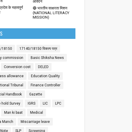
देश
आवेदन
्रदेश के महत्वपूर्ण
🔵 भारतीय साक्षरता मिशन
श
(NATIONAL LITERACY
MISSION)
LS
0/18150
17140/18150 विकल्प पत्र
ay commission
Basic Shiksha News
Conversion cost
DELED
ess allowance
Education Quality
ional Tribunal
Finance Controller
cial Handbook
Gazette
 hold Survey
IGRS
LIC
LPC
Man ki baat
Medical
a Manch
Miscarriage leave
 Note
SLP
Screening