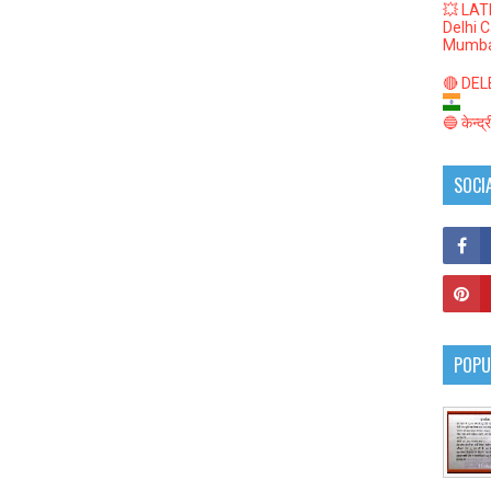
💥 LAT
Delhi 
Mumba
🔴 DELED
🔵 केन्द
SOCI
POPU