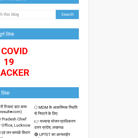
पूर्ण लिंक
 COVID
19
RACKER
 लिंक
ी रिजल्ट डाट काम
🌕 MDM के आकस्मिक स्थिति
iresult●com)
से निपटने के लिए
r Pradesh Chief
👉 मध्यान्ह भोजन प्राधिकरण
r Office, Lucknow
उत्तर प्रदेश, लखनऊ
 एवं जन सम्पर्क विभाग
🔴 UPTET का आनलाईन