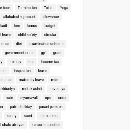
ce book
Termination
Toilet
Yoga
allahabad highcourt
allowance
badi
beo
bonus
budget
l leave
child safety
circular
rence
diet
examination scheme
government order
gpf
grant
ty
holiday
hra
income tax
ment
inspection
leave
enance
maternity leave
mdm
kiduniya
mritak ashrit
navodaya
ncte
niyamavali
nps
order
on
public holiday
purani pension
salary
scert
scholarship
l chalo abhiyan
school inspection