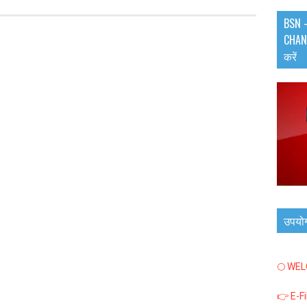
BSN -
CHANN
करें
उपयो
🌕 WE
👉 E-F