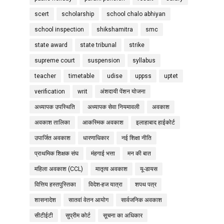
scert
scholarship
school chalo abhiyan
school inspection
shikshamitra
smc
state award
state tribunal
strike
supreme court
suspension
syllabus
teacher
timetable
udise
uppss
uptet
verification
writ
अंशदायी पेंशन योजना
अध्यापक उपस्थिति
अध्यापक सेवा नियमावली
अवकाश
अवकाश तालिका
आकस्मिक अवकाश
इलाहाबाद हाईकोर्ट
उपार्जित अवकाश
धारणाधिकार
नई शिक्षा नीति
प्राथमिक शिक्षक संघ
मंहगाई भत्ता
मन की बात
महिला अवकाश (CCL)
मातृत्व अवकाश
यू-डायस
वित्तिय हस्तपुस्तिका
विदेश-हज यात्रा
शपथ पत्र
शासनादेश
सातवां वेतन आयोग
सार्वजनिक अवकाश
सीटीईटी
सुप्रीम कोर्ट
सूचना का अधिकार