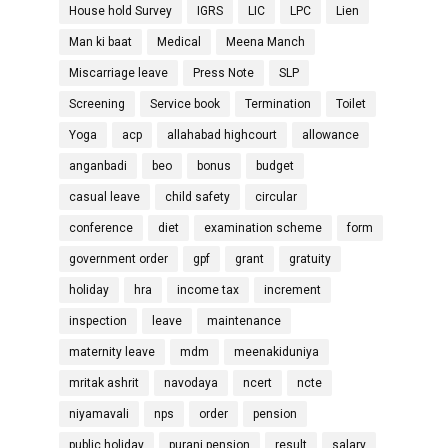
House hold Survey
IGRS
LIC
LPC
Lien
Man ki baat
Medical
Meena Manch
Miscarriage leave
Press Note
SLP
Screening
Service book
Termination
Toilet
Yoga
acp
allahabad highcourt
allowance
anganbadi
beo
bonus
budget
casual leave
child safety
circular
conference
diet
examination scheme
form
government order
gpf
grant
gratuity
holiday
hra
income tax
increment
inspection
leave
maintenance
maternity leave
mdm
meenakiduniya
mritak ashrit
navodaya
ncert
ncte
niyamavali
nps
order
pension
public holiday
purani pension
result
salary