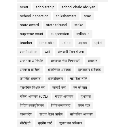
scert
scholarship
school chalo abhiyan
school inspection
shikshamitra
smc
state award
state tribunal
strike
supreme court
suspension
syllabus
teacher
timetable
udise
uppss
uptet
verification
writ
अंशदायी पेंशन योजना
अध्यापक उपस्थिति
अध्यापक सेवा नियमावली
अवकाश
अवकाश तालिका
आकस्मिक अवकाश
इलाहाबाद हाईकोर्ट
उपार्जित अवकाश
धारणाधिकार
नई शिक्षा नीति
प्राथमिक शिक्षक संघ
मंहगाई भत्ता
मन की बात
महिला अवकाश (CCL)
मातृत्व अवकाश
यू-डायस
वित्तिय हस्तपुस्तिका
विदेश-हज यात्रा
शपथ पत्र
शासनादेश
सातवां वेतन आयोग
सार्वजनिक अवकाश
सीटीईटी
सुप्रीम कोर्ट
सूचना का अधिकार