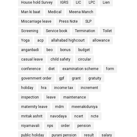
House hold Survey
IGRS
LIC
LPC
Lien
Man ki baat
Medical
Meena Manch
Miscarriage leave
Press Note
SLP
Screening
Service book
Termination
Toilet
Yoga
acp
allahabad highcourt
allowance
anganbadi
beo
bonus
budget
casual leave
child safety
circular
conference
diet
examination scheme
form
government order
gpf
grant
gratuity
holiday
hra
income tax
increment
inspection
leave
maintenance
maternity leave
mdm
meenakiduniya
mritak ashrit
navodaya
ncert
ncte
niyamavali
nps
order
pension
public holiday
purani pension
result
salary