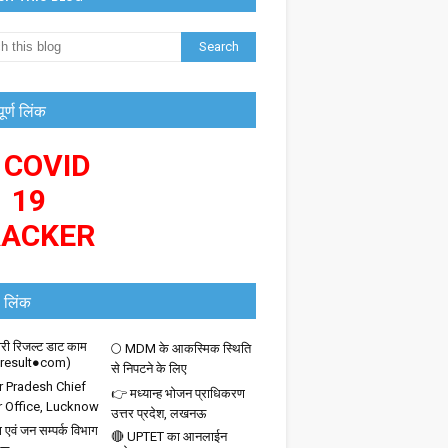
पूर्ण लिंक
 COVID
19
RACKER
 लिंक
ी रिजल्ट डाट काम
🌕 MDM के आकस्मिक स्थिति
iresult●com)
से निपटने के लिए
r Pradesh Chief
👉 मध्यान्ह भोजन प्राधिकरण
r Office, Lucknow
उत्तर प्रदेश, लखनऊ
 एवं जन सम्पर्क विभाग
🔴 UPTET का आनलाईन