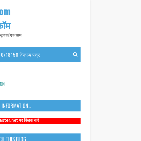
com
 कॉम
त सूचनाएं एक साथ
0/18150 विकल्प पत्र
ION
 INFORMATION...
 क्लिक करे
CH THIS BLOG