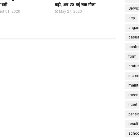
 बढ़ी
बढ़ी, अब 28 मई तक मौका
Servi
st 01, 2020
May 27, 2020
acp
angan
casua
confe
form
gratui
incre
maint
meena
ncert
pensi
result
schoo