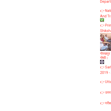
Depart
👉 Nat
And Tr
👉 Prim
Shiksh
गोरखपुर :
गोष्ठी।
👉 Sark
2019 -
👉 Utt
👉 उत्तर
👉 परीक्