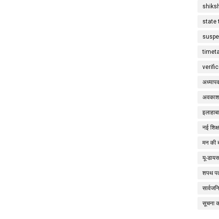
shiks
state 
suspe
timet
verifi
अध्याप
अवकाश
इलाहाबा
नई शिक्
मन की 
यू-डाय
शपथ पत
सार्वज
सूचना 