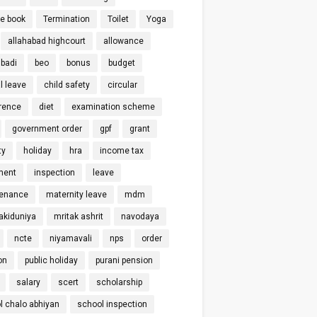
ce book
Termination
Toilet
Yoga
allahabad highcourt
allowance
badi
beo
bonus
budget
l leave
child safety
circular
rence
diet
examination scheme
government order
gpf
grant
ty
holiday
hra
income tax
ment
inspection
leave
enance
maternity leave
mdm
kiduniya
mritak ashrit
navodaya
ncte
niyamavali
nps
order
on
public holiday
purani pension
salary
scert
scholarship
l chalo abhiyan
school inspection