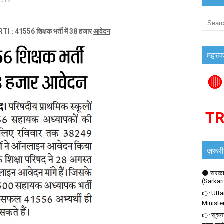
2018
1556 शिक्षक भर्ती में 38 हजार
आवेदन
महत्त्व
🔴
T
ज़रूरी
🌑 सरकार
(Sarkar
👉 Utta
Ministe
👉 सूचना