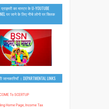
 प्राइमरी का मास्टर के U-YOUTUBE
EL पर जाने के लिए नीचे लोगो पर क्लिक
गी जानकारियाँ । DEPARTMENTAL LINKS
LCOME To SCERTUP
iling Home Page, Income Tax