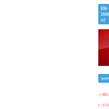
BSN -
CHANN
करें
उपयो
🌕 WE
👉 E-F