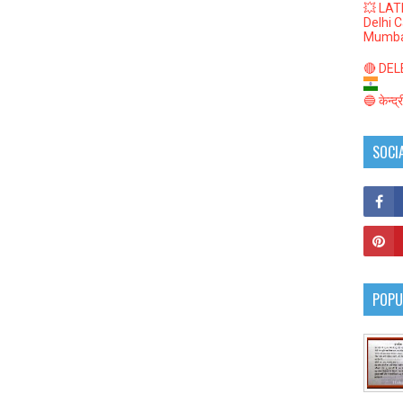
💥 LAT
Delhi 
Mumba
🔴 DELED
🔵 केन्द
SOCI
POPU