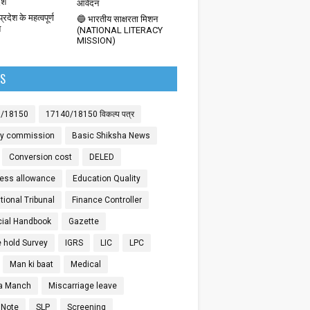
देश
आवेदन
्रदेश के महत्वपूर्ण
🔵 भारतीय साक्षरता मिशन
श
(NATIONAL LITERACY
MISSION)
LS
0/18150
17140/18150 विकल्प पत्र
ay commission
Basic Shiksha News
Conversion cost
DELED
ess allowance
Education Quality
ional Tribunal
Finance Controller
cial Handbook
Gazette
 hold Survey
IGRS
LIC
LPC
Man ki baat
Medical
a Manch
Miscarriage leave
 Note
SLP
Screening