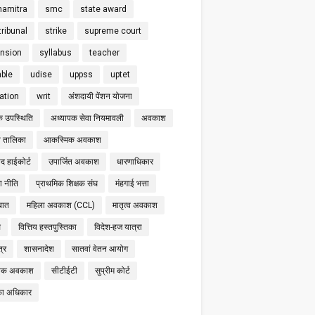
hamitra
smc
state award
tribunal
strike
supreme court
nsion
syllabus
teacher
able
udise
uppss
uptet
cation
writ
अंशदायी पेंशन योजना
क उपस्थिति
अध्यापक सेवा नियमावली
अवकाश
 तालिका
आकस्मिक अवकाश
द हाईकोर्ट
उपार्जित अवकाश
धारणाधिकार
षा नीति
प्राथमिक शिक्षक संघ
मंहगाई भत्ता
बात
महिला अवकाश (CCL)
मातृत्व अवकाश
स
वित्तिय हस्तपुस्तिका
विदेश-हज यात्रा
्र
शासनादेश
सातवां वेतन आयोग
निक अवकाश
सीटीईटी
सुप्रीम कोर्ट
का अधिकार